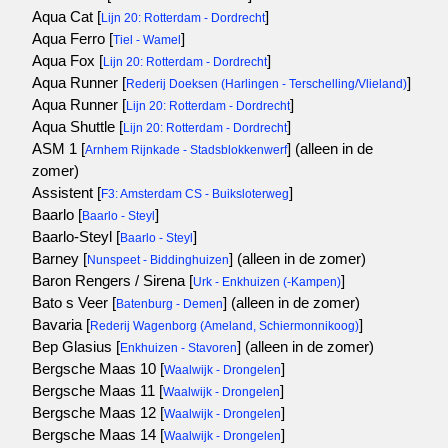
Aqua Cat [
]
Lijn 20: Rotterdam - Dordrecht
Aqua Ferro [
]
Tiel - Wamel
Aqua Fox [
]
Lijn 20: Rotterdam - Dordrecht
Aqua Runner [
]
Rederij Doeksen (Harlingen - Terschelling/Vlieland)
Aqua Runner [
]
Lijn 20: Rotterdam - Dordrecht
Aqua Shuttle [
]
Lijn 20: Rotterdam - Dordrecht
ASM 1 [
]
(alleen in de
Arnhem Rijnkade - Stadsblokkenwerf
zomer)
Assistent [
]
F3: Amsterdam CS - Buiksloterweg
Baarlo [
]
Baarlo - Steyl
Baarlo-Steyl [
]
Baarlo - Steyl
Barney [
]
(alleen in de zomer)
Nunspeet - Biddinghuizen
Baron Rengers / Sirena [
]
Urk - Enkhuizen (-Kampen)
Bato s Veer [
]
(alleen in de zomer)
Batenburg - Demen
Bavaria [
]
Rederij Wagenborg (Ameland, Schiermonnikoog)
Bep Glasius [
]
(alleen in de zomer)
Enkhuizen - Stavoren
Bergsche Maas 10 [
]
Waalwijk - Drongelen
Bergsche Maas 11 [
]
Waalwijk - Drongelen
Bergsche Maas 12 [
]
Waalwijk - Drongelen
Bergsche Maas 14 [
]
Waalwijk - Drongelen