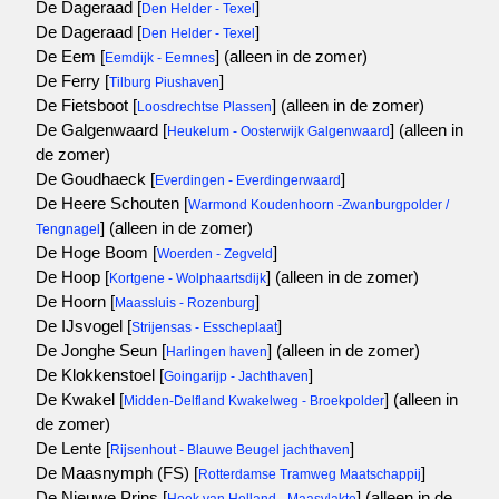
De Dageraad [
]
Den Helder - Texel
De Dageraad [
]
Den Helder - Texel
De Eem [
]
(alleen in de zomer)
Eemdijk - Eemnes
De Ferry [
]
Tilburg Piushaven
De Fietsboot [
]
(alleen in de zomer)
Loosdrechtse Plassen
De Galgenwaard [
]
(alleen in
Heukelum - Oosterwijk Galgenwaard
de zomer)
De Goudhaeck [
]
Everdingen - Everdingerwaard
De Heere Schouten [
Warmond Koudenhoorn -Zwanburgpolder /
]
(alleen in de zomer)
Tengnagel
De Hoge Boom [
]
Woerden - Zegveld
De Hoop [
]
(alleen in de zomer)
Kortgene - Wolphaartsdijk
De Hoorn [
]
Maassluis - Rozenburg
De IJsvogel [
]
Strijensas - Esscheplaat
De Jonghe Seun [
]
(alleen in de zomer)
Harlingen haven
De Klokkenstoel [
]
Goingarijp - Jachthaven
De Kwakel [
]
(alleen in
Midden-Delfland Kwakelweg - Broekpolder
de zomer)
De Lente [
]
Rijsenhout - Blauwe Beugel jachthaven
De Maasnymph (FS) [
]
Rotterdamse Tramweg Maatschappij
De Nieuwe Prins [
]
(alleen in de