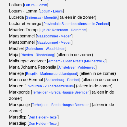
Lottum [
]
Lottum - Lomm
Lottum - Lomm [
]
Lottum - Lomm
Lucretia [
]
(alleen in de zomer)
Strijensas - Moerdijk
Luctor et Emergo [
]
Provinciale Stoombootdiensten in Zeeland
Maarten Tromp [
]
Lijn 20: Rotterdam - Dordrecht
Maasbommel [
]
Maasbommel - Megen
Maasbommel [
]
Maasbommel - Megen
Machiel [
]
Gorinchem - Woudrichem
Maja [
]
(alleen in de zomer)
Rheden - Rhederlaag
Malburgse voetveer [
]
Arnhem - Elden Praets (Meijnerswijk)
Maria Johanna Petronella [
]
Amstelveen Middenweg
Marietje [
]
(alleen in de zomer)
Enspijk - Marienwaerdt landgoed
Marina de Eemhof [
]
(alleen in de zomer)
Spakenburg - Eemhof
Marken [
]
(alleen in de zomer)
Enkhuizen - Zuiderzeemuseum
Markpontje [
]
(alleen in de
Terheijden - Breda Haagse Beemden
zomer)
Markpontje [
]
(alleen in de
Terheijden - Breda Haagse Beemden
zomer)
Marsdiep [
]
Den Helder - Texel
Marsdiep [
]
Den Helder - Texel