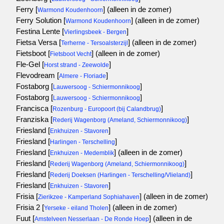
Ferry [
]
(alleen in de zomer)
Warmond Koudenhoorn
Ferry Solution [
]
(alleen in de zomer)
Warmond Koudenhoorn
Festina Lente [
]
Vierlingsbeek - Bergen
Fietsa Versa [
]
(alleen in de zomer)
Terherne - Tersoalsterzijl
Fietsboot [
]
(alleen in de zomer)
Fietsboot Vecht
Fle-Gel [
]
Horst strand - Zeewolde
Flevodream [
]
Almere - Floriade
Fostaborg [
]
Lauwersoog - Schiermonnikoog
Fostaborg [
]
Lauwersoog - Schiermonnikoog
Francisca [
]
Rozenburg - Europoort (bij Calandbrug)
Franziska [
]
Rederij Wagenborg (Ameland, Schiermonnikoog)
Friesland [
]
Enkhuizen - Stavoren
Friesland [
]
Harlingen - Terschelling
Friesland [
]
(alleen in de zomer)
Enkhuizen - Medemblik
Friesland [
]
Rederij Wagenborg (Ameland, Schiermonnikoog)
Friesland [
]
Rederij Doeksen (Harlingen - Terschelling/Vlieland)
Friesland [
]
Enkhuizen - Stavoren
Frisia [
]
(alleen in de zomer)
Zierikzee - Kamperland Sophiahaven
Frisia 2 [
]
(alleen in de zomer)
Yerseke - eiland Tholen
Fuut [
]
(alleen in de
Amstelveen Nesserlaan - De Ronde Hoep