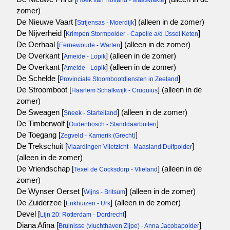
Hoek van Holland - Maasvlakte
zomer)
De Nieuwe Vaart [
]
(alleen in de zomer)
Strijensas - Moerdijk
De Nijverheid [
]
Krimpen Stormpolder - Capelle a/d IJssel Keten
De Oerhaal [
]
(alleen in de zomer)
Eernewoude - Warten
De Overkant [
]
(alleen in de zomer)
Ameide - Lopik
De Overkant [
]
(alleen in de zomer)
Ameide - Lopik
De Schelde [
]
Provinciale Stoombootdiensten in Zeeland
De Stroomboot [
]
(alleen in de
Haarlem Schalkwijk - Cruquius
zomer)
De Sweagen [
]
(alleen in de zomer)
Sneek - Starteiland
De Timberwolf [
]
Oudenbosch - Standdaarbuiten
De Toegang [
]
Zegveld - Kamerik (Grecht)
De Trekschuit [
]
Vlaardingen Vlietzicht - Maasland Duifpolder
(alleen in de zomer)
De Vriendschap [
]
(alleen in de
Texel de Cocksdorp - Vlieland
zomer)
De Wynser Oerset [
]
(alleen in de zomer)
Wijns - Britsum
De Zuiderzee [
]
(alleen in de zomer)
Enkhuizen - Urk
Devel [
]
Lijn 20: Rotterdam - Dordrecht
Diana Afina [
]
Bruinisse (vluchthaven Zijpe) - Anna Jacobapolder