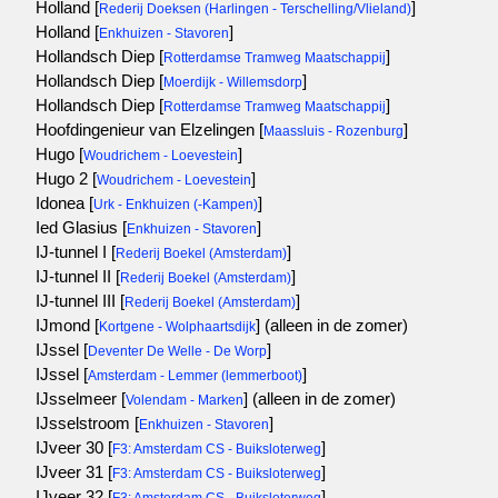
Holland [
]
Rederij Doeksen (Harlingen - Terschelling/Vlieland)
Holland [
]
Enkhuizen - Stavoren
Hollandsch Diep [
]
Rotterdamse Tramweg Maatschappij
Hollandsch Diep [
]
Moerdijk - Willemsdorp
Hollandsch Diep [
]
Rotterdamse Tramweg Maatschappij
Hoofdingenieur van Elzelingen [
]
Maassluis - Rozenburg
Hugo [
]
Woudrichem - Loevestein
Hugo 2 [
]
Woudrichem - Loevestein
Idonea [
]
Urk - Enkhuizen (-Kampen)
Ied Glasius [
]
Enkhuizen - Stavoren
IJ-tunnel I [
]
Rederij Boekel (Amsterdam)
IJ-tunnel II [
]
Rederij Boekel (Amsterdam)
IJ-tunnel III [
]
Rederij Boekel (Amsterdam)
IJmond [
]
(alleen in de zomer)
Kortgene - Wolphaartsdijk
IJssel [
]
Deventer De Welle - De Worp
IJssel [
]
Amsterdam - Lemmer (lemmerboot)
IJsselmeer [
]
(alleen in de zomer)
Volendam - Marken
IJsselstroom [
]
Enkhuizen - Stavoren
IJveer 30 [
]
F3: Amsterdam CS - Buiksloterweg
IJveer 31 [
]
F3: Amsterdam CS - Buiksloterweg
IJveer 32 [
]