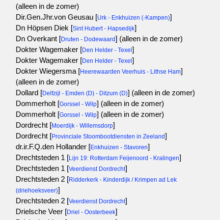
(alleen in de zomer)
Dir.Gen.Jhr.von Geusau [
]
Urk - Enkhuizen (-Kampen)
Dn Höpsen Diek [
]
Sint Hubert - Hapsedijk
Dn Overkant [
]
(alleen in de zomer)
Druten - Dodewaard
Dokter Wagemaker [
]
Den Helder - Texel
Dokter Wagemaker [
]
Den Helder - Texel
Dokter Wiegersma [
]
Heerewaarden Veerhuis - Lithse Ham
(alleen in de zomer)
Dollard [
]
(alleen in de zomer)
Delfzijl - Emden (D) - Ditzum (D)
Dommerholt [
]
(alleen in de zomer)
Gorssel - Wilp
Dommerholt [
]
(alleen in de zomer)
Gorssel - Wilp
Dordrecht [
]
Moerdijk - Willemsdorp
Dordrecht [
]
Provinciale Stoombootdiensten in Zeeland
dr.ir.F.Q.den Hollander [
]
Enkhuizen - Stavoren
Drechtsteden 1 [
]
Lijn 19: Rotterdam Feijenoord - Kralingen
Drechtsteden 1 [
]
Veerdienst Dordrecht
Drechtsteden 2 [
Ridderkerk - Kinderdijk / Krimpen ad Lek
]
(driehoeksveer)
Drechtsteden 2 [
]
Veerdienst Dordrecht
Drielsche Veer [
]
Driel - Oosterbeek