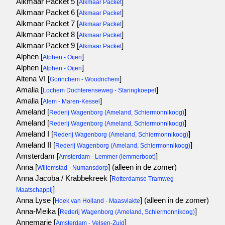
Alkmaar Packet 5 [
]
Alkmaar Packet
Alkmaar Packet 6 [
]
Alkmaar Packet
Alkmaar Packet 7 [
]
Alkmaar Packet
Alkmaar Packet 8 [
]
Alkmaar Packet
Alkmaar Packet 9 [
]
Alkmaar Packet
Alphen [
]
Alphen - Oijen
Alphen [
]
Alphen - Oijen
Altena VI [
]
Gorinchem - Woudrichem
Amalia [
]
Lochem Dochterenseweg - Staringkoepel
Amalia [
]
Alem - Maren-Kessel
Ameland [
]
Rederij Wagenborg (Ameland, Schiermonnikoog)
Ameland [
]
Rederij Wagenborg (Ameland, Schiermonnikoog)
Ameland I [
]
Rederij Wagenborg (Ameland, Schiermonnikoog)
Ameland II [
]
Rederij Wagenborg (Ameland, Schiermonnikoog)
Amsterdam [
]
Amsterdam - Lemmer (lemmerboot)
Anna [
]
(alleen in de zomer)
Willemstad - Numansdorp
Anna Jacoba / Krabbekreek [
Rotterdamse Tramweg
]
Maatschappij
Anna Lyse [
]
(alleen in de zomer)
Hoek van Holland - Maasvlakte
Anna-Meika [
]
Rederij Wagenborg (Ameland, Schiermonnikoog)
Annemarie [
]
Amsterdam - Velsen-Zuid