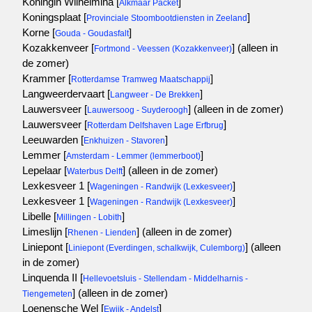
Koningin Wilhelmina [
]
Alkmaar Packet
Koningsplaat [
]
Provinciale Stoombootdiensten in Zeeland
Korne [
]
Gouda - Goudasfalt
Kozakkenveer [
]
(alleen in
Fortmond - Veessen (Kozakkenveer)
de zomer)
Krammer [
]
Rotterdamse Tramweg Maatschappij
Langweerdervaart [
]
Langweer - De Brekken
Lauwersveer [
]
(alleen in de zomer)
Lauwersoog - Suyderoogh
Lauwersveer [
]
Rotterdam Delfshaven Lage Erfbrug
Leeuwarden [
]
Enkhuizen - Stavoren
Lemmer [
]
Amsterdam - Lemmer (lemmerboot)
Lepelaar [
]
(alleen in de zomer)
Waterbus Delft
Lexkesveer 1 [
]
Wageningen - Randwijk (Lexkesveer)
Lexkesveer 1 [
]
Wageningen - Randwijk (Lexkesveer)
Libelle [
]
Millingen - Lobith
Limeslijn [
]
(alleen in de zomer)
Rhenen - Lienden
Liniepont [
]
(alleen
Liniepont (Everdingen, schalkwijk, Culemborg)
in de zomer)
Linquenda II [
Hellevoetsluis - Stellendam - Middelharnis -
]
(alleen in de zomer)
Tiengemeten
Loenensche Wel [
]
Ewijk - Andelst