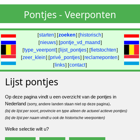
Pontjes - Veerponten
[
starten
] [
zoeken
] [
historisch
]
[
nieuws
] [
pontje_vd_maand
]
[
type_veerpont
] [
lijst_pontjes
] [
fietstochten
]
[
zeer_klein
] [
privé_pontjes
] [
reclameponten
]
[
links
] [
contact
]
Lijst pontjes
Op deze pagina vindt u een overzicht van de pontjes in
Nederland
.
(sorry, andere landen staan niet op deze pagina)
(bij de lijst per soort, provincie en type alleen de actueel actieve pontjes)
(bij de lijst per naam vindt u ook de historische veerponten)
Welke selectie wilt u?