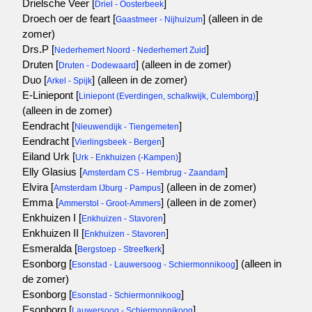
Drielsche Veer [
]
Driel - Oosterbeek
Droech oer de feart [
]
(alleen in de
Gaastmeer - Nijhuizum
zomer)
Drs.P [
]
Nederhemert Noord - Nederhemert Zuid
Druten [
]
(alleen in de zomer)
Druten - Dodewaard
Duo [
]
(alleen in de zomer)
Arkel - Spijk
E-Liniepont [
]
Liniepont (Everdingen, schalkwijk, Culemborg)
(alleen in de zomer)
Eendracht [
]
Nieuwendijk - Tiengemeten
Eendracht [
]
Vierlingsbeek - Bergen
Eiland Urk [
]
Urk - Enkhuizen (-Kampen)
Elly Glasius [
]
Amsterdam CS - Hembrug - Zaandam
Elvira [
]
(alleen in de zomer)
Amsterdam IJburg - Pampus
Emma [
]
(alleen in de zomer)
Ammerstol - Groot-Ammers
Enkhuizen I [
]
Enkhuizen - Stavoren
Enkhuizen II [
]
Enkhuizen - Stavoren
Esmeralda [
]
Bergstoep - Streefkerk
Esonborg [
]
(alleen in
Esonstad - Lauwersoog - Schiermonnikoog
de zomer)
Esonborg [
]
Esonstad - Schiermonnikoog
Esonborg [
]
Lauwersoog - Schiermonnikoog