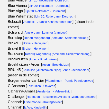
Blue Venice [
]
Lijn 20: Rotterdam - Dordrecht
Blue Vienna [
]
Lijn 20: Rotterdam - Dordrecht
Blue Vigo [
]
Lijn 20: Rotterdam - Dordrecht
Blue Willemstad [
]
Lijn 20: Rotterdam - Dordrecht
Bobcraft [
]
(alleen in de
Zaandijk - Zaanse Schans Bonte Hen
zomer)
Bolsward [
]
Amsterdam - Lemmer (tramboot)
Borndiep [
]
Rederij Wagenborg (Ameland, Schiermonnikoog)
Brakel 1 [
]
Brakel - Herwijnen
Brakel II [
]
Brakel - Herwijnen
Brakzand [
]
Rederij Wagenborg (Ameland, Schiermonnikoog)
Broekhuizen [
]
Arcen - Broekhuizen
Broekhuizen - Arcen [
]
Arcen - Broekhuizen
BRU-45 [
]
Bruinisse (vluchthaven Zijpe) - Anna Jacobapolder
(alleen in de zomer)
Burgemeester van Lier [
]
Vlaardingen - Pernis Petroleumweg
C.Bosman [
]
Enkhuizen - Stavoren
Catharina-Amalia [
]
Amsterdam - Velsen-Zuid
Challenger [
]
Harlingen - Terschelling/Vlieland (Waddentransport)
Channah [
]
IJsselmonde - Kralingseveer
Channah [
]
fa.Vos, Kinderdijk