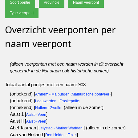
Soort pontje
Provincie
Naam veerpont
Type veerpont
Overzicht veerponten per
naam veerpont
(alleen veerponten met een naam worden in dit overzicht
genoemd; in de lijst staan ook historische ponten)
Totaal aantal pontjes met een naam: 908
(onbekend) [
]
Arnhem - Malburgen (Malburgsche pontveer)
(onbekend) [
]
Leeuwarden - Froskepolle
(onbekend) [
]
(alleen in de zomer)
Hattem - Zwolle
Aalst 1 [
]
Aalst - Veen
Aalst II [
]
Aalst - Veen
Abel Tasman [
]
(alleen in de zomer)
Lelystad - Marker Wadden
Ada van Holland [
]
Den Helder - Texel