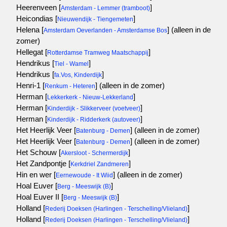
Heerenveen [
]
Amsterdam - Lemmer (tramboot)
Heicondias [
]
Nieuwendijk - Tiengemeten
Helena [
]
(alleen in de
Amsterdam Oeverlanden - Amsterdamse Bos
zomer)
Hellegat [
]
Rotterdamse Tramweg Maatschappij
Hendrikus [
]
Tiel - Wamel
Hendrikus [
]
fa.Vos, Kinderdijk
Henri-1 [
]
(alleen in de zomer)
Renkum - Heteren
Herman [
]
Lekkerkerk - Nieuw-Lekkerland
Herman [
]
Kinderdijk - Slikkerveer (voetveer)
Herman [
]
Kinderdijk - Ridderkerk (autoveer)
Het Heerlijk Veer [
]
(alleen in de zomer)
Batenburg - Demen
Het Heerlijk Veer [
]
(alleen in de zomer)
Batenburg - Demen
Het Schouw [
]
Akersloot - Schermerdijk
Het Zandpontje [
]
Kerkdriel Zandmeren
Hin en wer [
]
(alleen in de zomer)
Eernewoude - It Wiid
Hoal Euver [
]
Berg - Meeswijk (B)
Hoal Euver II [
]
Berg - Meeswijk (B)
Holland [
]
Rederij Doeksen (Harlingen - Terschelling/Vlieland)
Holland [
]
Rederij Doeksen (Harlingen - Terschelling/Vlieland)