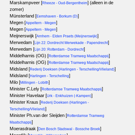
Marskampveer [
]
(alleen in de
Rheeze - Oud-Bergentheim
zomer)
Münsterland [
]
Eemshaven - Borkum (D)
Megen [
]
Appeltern - Megen
Megen [
]
Appeltern - Megen
Meijnerswijk [
]
Arnhem - Elden Praets (Meijnerswijk)
Merwedam [
]
Lijn 22: Dordrecht Merwekade - Papendrecht
Merwedam [
]
Lijn 20: Rotterdam - Dordrecht
Middelharnis (OG) [
]
Rotterdamse Tramweg Maatschappij
Middelharnis (OG) [
]
Rotterdamse Tramweg Maatschappij
Midsland [
]
Rederij Doeksen (Harlingen - Terschelling/Vlieland)
Midsland [
]
Harlingen - Terschelling
Milo [
]
Millingen - Lobith
Minister C.Lely [
]
Rotterdamse Tramweg Maatschappij
Minister Havelaar [
]
Urk - Enkhuizen (-Kampen)
Minister Kraus [
Rederij Doeksen (Harlingen -
]
Terschelling/Vlieland)
Minister Ph.van der Sleijden [
Rotterdamse Tramweg
]
Maatschappij
Moerasdraak [
]
Den Bosch Stadswal - Bossche Broek