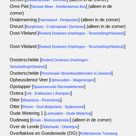
Brekkenpolder - Lemmer
Ome Piet [
]
(alleen in de
Nieuwe Meer - Amsterdamse Bos
zomer)
Onderneming [
]
(alleen in de zomer)
Hansweert - Perkpolder
Onrust [
]
(alleen in de zomer)
Burghsluis - Colijnsplaat / Zierikzee
Oost-Vlieland [
]
Rederij Doeksen (Harlingen - Terschelling/Vlieland)
Oost-Vlieland [
]
Rederij Doeksen (Harlingen - Terschelling/Vlieland)
Oosterschelde [
Rederij Doeksen (Harlingen -
]
Terschelling/Vlieland)
Oosterschelde [
]
Provinciale Stoombootdiensten in Zeeland
Opheusdense Veer [
]
Opheusden - Wageningen
Opstapper [
]
Spaarnwoude Recreatieterrein
Ostera [
]
Urk - Enkhuizen (-Kampen)
Otter [
]
Maassluis - Rozenburg
Otter [
]
Rhoon - Oud-Beijerland - Spijkenisse
Oude Wetering 1 [
]
Leimuiden - Oude Wetering
Oudeweg [
]
(alleen in de zomer)
Broek - Blokslootpolder
Over de Lende [
]
Oldemarkt - Oldetrijne
Overflakkee en Goedereede (OG) [
Rotterdamse Tramweg