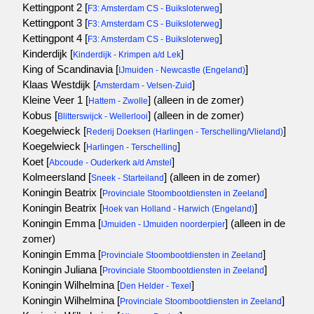
Kettingpont 2 [
]
F3: Amsterdam CS - Buiksloterweg
Kettingpont 3 [
]
F3: Amsterdam CS - Buiksloterweg
Kettingpont 4 [
]
F3: Amsterdam CS - Buiksloterweg
Kinderdijk [
]
Kinderdijk - Krimpen a/d Lek
King of Scandinavia [
]
IJmuiden - Newcastle (Engeland)
Klaas Westdijk [
]
Amsterdam - Velsen-Zuid
Kleine Veer 1 [
]
(alleen in de zomer)
Hattem - Zwolle
Kobus [
]
(alleen in de zomer)
Blitterswijck - Wellerlooi
Koegelwieck [
]
Rederij Doeksen (Harlingen - Terschelling/Vlieland)
Koegelwieck [
]
Harlingen - Terschelling
Koet [
]
Abcoude - Ouderkerk a/d Amstel
Kolmeersland [
]
(alleen in de zomer)
Sneek - Starteiland
Koningin Beatrix [
]
Provinciale Stoombootdiensten in Zeeland
Koningin Beatrix [
]
Hoek van Holland - Harwich (Engeland)
Koningin Emma [
]
(alleen in de
IJmuiden - IJmuiden noorderpier
zomer)
Koningin Emma [
]
Provinciale Stoombootdiensten in Zeeland
Koningin Juliana [
]
Provinciale Stoombootdiensten in Zeeland
Koningin Wilhelmina [
]
Den Helder - Texel
Koningin Wilhelmina [
]
Provinciale Stoombootdiensten in Zeeland