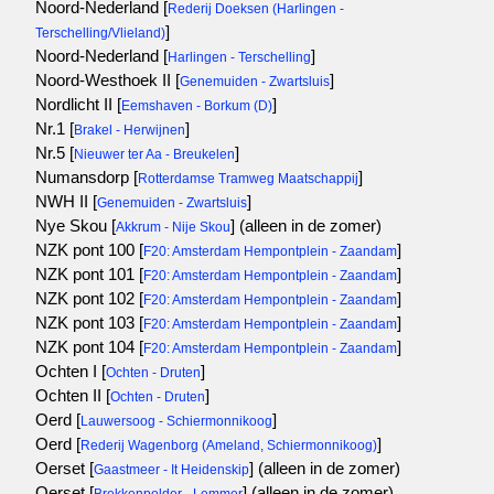
Noord-Nederland [
Rederij Doeksen (Harlingen -
]
Terschelling/Vlieland)
Noord-Nederland [
]
Harlingen - Terschelling
Noord-Westhoek II [
]
Genemuiden - Zwartsluis
Nordlicht II [
]
Eemshaven - Borkum (D)
Nr.1 [
]
Brakel - Herwijnen
Nr.5 [
]
Nieuwer ter Aa - Breukelen
Numansdorp [
]
Rotterdamse Tramweg Maatschappij
NWH II [
]
Genemuiden - Zwartsluis
Nye Skou [
]
(alleen in de zomer)
Akkrum - Nije Skou
NZK pont 100 [
]
F20: Amsterdam Hempontplein - Zaandam
NZK pont 101 [
]
F20: Amsterdam Hempontplein - Zaandam
NZK pont 102 [
]
F20: Amsterdam Hempontplein - Zaandam
NZK pont 103 [
]
F20: Amsterdam Hempontplein - Zaandam
NZK pont 104 [
]
F20: Amsterdam Hempontplein - Zaandam
Ochten I [
]
Ochten - Druten
Ochten II [
]
Ochten - Druten
Oerd [
]
Lauwersoog - Schiermonnikoog
Oerd [
]
Rederij Wagenborg (Ameland, Schiermonnikoog)
Oerset [
]
(alleen in de zomer)
Gaastmeer - It Heidenskip
Oerset [
]
(alleen in de zomer)