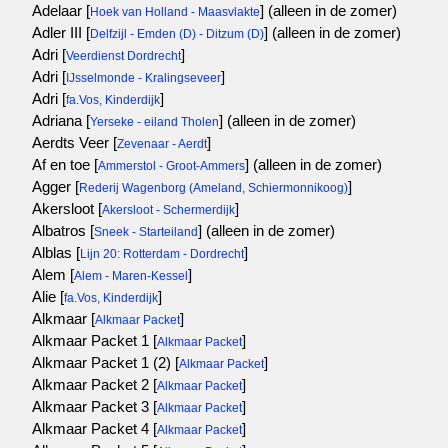
Adelaar [
]
(alleen in de zomer)
Hoek van Holland - Maasvlakte
Adler III [
]
(alleen in de zomer)
Delfzijl - Emden (D) - Ditzum (D)
Adri [
]
Veerdienst Dordrecht
Adri [
]
IJsselmonde - Kralingseveer
Adri [
]
fa.Vos, Kinderdijk
Adriana [
]
(alleen in de zomer)
Yerseke - eiland Tholen
Aerdts Veer [
]
Zevenaar - Aerdt
Af en toe [
]
(alleen in de zomer)
Ammerstol - Groot-Ammers
Agger [
]
Rederij Wagenborg (Ameland, Schiermonnikoog)
Akersloot [
]
Akersloot - Schermerdijk
Albatros [
]
(alleen in de zomer)
Sneek - Starteiland
Alblas [
]
Lijn 20: Rotterdam - Dordrecht
Alem [
]
Alem - Maren-Kessel
Alie [
]
fa.Vos, Kinderdijk
Alkmaar [
]
Alkmaar Packet
Alkmaar Packet 1 [
]
Alkmaar Packet
Alkmaar Packet 1 (2) [
]
Alkmaar Packet
Alkmaar Packet 2 [
]
Alkmaar Packet
Alkmaar Packet 3 [
]
Alkmaar Packet
Alkmaar Packet 4 [
]
Alkmaar Packet