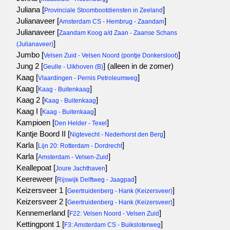
Juliana [
]
Provinciale Stoombootdiensten in Zeeland
Julianaveer [
]
Amsterdam CS - Hembrug - Zaandam
Julianaveer [
Zaandam Koog a/d Zaan - Zaanse Schans
]
(Julianaveer)
Jumbo [
]
Velsen Zuid - Velsen Noord (pontje Donkersloot)
Jung 2 [
]
(alleen in de zomer)
Geulle - Uikhoven (B)
Kaag [
]
Vlaardingen - Pernis Petroleumweg
Kaag [
]
Kaag - Buitenkaag
Kaag 2 [
]
Kaag - Buitenkaag
Kaag I [
]
Kaag - Buitenkaag
Kampioen [
]
Den Helder - Texel
Kantje Boord II [
]
Nigtevecht - Nederhorst den Berg
Karla [
]
Lijn 20: Rotterdam - Dordrecht
Karla [
]
Amsterdam - Velsen-Zuid
Keallepoat [
]
Joure Jachthaven
Keereweer [
]
Rijswijk Delftweg - Jaagpad
Keizersveer 1 [
]
Geertruidenberg - Hank (Keizersveer)
Keizersveer 2 [
]
Geertruidenberg - Hank (Keizersveer)
Kennemerland [
]
F22: Velsen Noord - Velsen Zuid
Kettingpont 1 [
]
F3: Amsterdam CS - Buiksloterweg