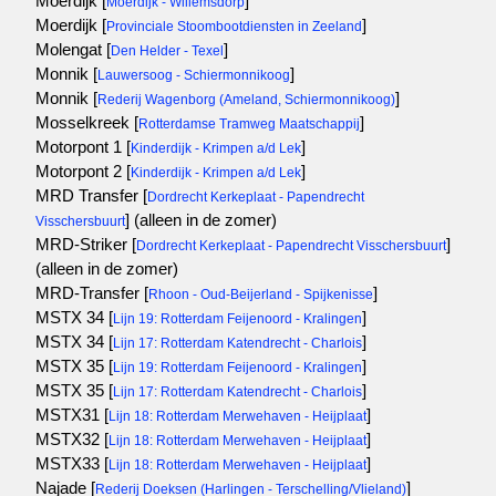
Moerdijk [
]
Moerdijk - Willemsdorp
Moerdijk [
]
Provinciale Stoombootdiensten in Zeeland
Molengat [
]
Den Helder - Texel
Monnik [
]
Lauwersoog - Schiermonnikoog
Monnik [
]
Rederij Wagenborg (Ameland, Schiermonnikoog)
Mosselkreek [
]
Rotterdamse Tramweg Maatschappij
Motorpont 1 [
]
Kinderdijk - Krimpen a/d Lek
Motorpont 2 [
]
Kinderdijk - Krimpen a/d Lek
MRD Transfer [
Dordrecht Kerkeplaat - Papendrecht
]
(alleen in de zomer)
Visschersbuurt
MRD-Striker [
]
Dordrecht Kerkeplaat - Papendrecht Visschersbuurt
(alleen in de zomer)
MRD-Transfer [
]
Rhoon - Oud-Beijerland - Spijkenisse
MSTX 34 [
]
Lijn 19: Rotterdam Feijenoord - Kralingen
MSTX 34 [
]
Lijn 17: Rotterdam Katendrecht - Charlois
MSTX 35 [
]
Lijn 19: Rotterdam Feijenoord - Kralingen
MSTX 35 [
]
Lijn 17: Rotterdam Katendrecht - Charlois
MSTX31 [
]
Lijn 18: Rotterdam Merwehaven - Heijplaat
MSTX32 [
]
Lijn 18: Rotterdam Merwehaven - Heijplaat
MSTX33 [
]
Lijn 18: Rotterdam Merwehaven - Heijplaat
Najade [
]
Rederij Doeksen (Harlingen - Terschelling/Vlieland)