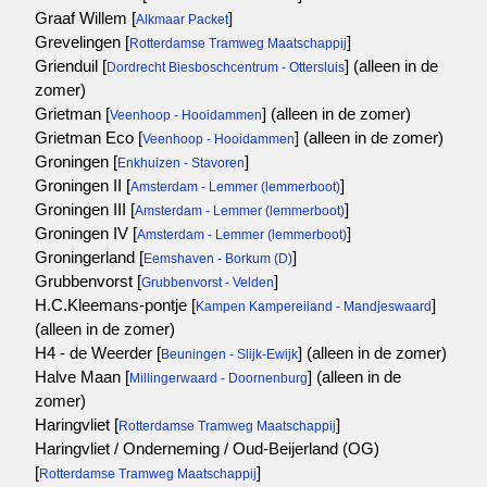
Graaf Willem [
]
Alkmaar Packet
Grevelingen [
]
Rotterdamse Tramweg Maatschappij
Grienduil [
]
(alleen in de
Dordrecht Biesboschcentrum - Ottersluis
zomer)
Grietman [
]
(alleen in de zomer)
Veenhoop - Hooidammen
Grietman Eco [
]
(alleen in de zomer)
Veenhoop - Hooidammen
Groningen [
]
Enkhuizen - Stavoren
Groningen II [
]
Amsterdam - Lemmer (lemmerboot)
Groningen III [
]
Amsterdam - Lemmer (lemmerboot)
Groningen IV [
]
Amsterdam - Lemmer (lemmerboot)
Groningerland [
]
Eemshaven - Borkum (D)
Grubbenvorst [
]
Grubbenvorst - Velden
H.C.Kleemans-pontje [
]
Kampen Kampereiland - Mandjeswaard
(alleen in de zomer)
H4 - de Weerder [
]
(alleen in de zomer)
Beuningen - Slijk-Ewijk
Halve Maan [
]
(alleen in de
Millingerwaard - Doornenburg
zomer)
Haringvliet [
]
Rotterdamse Tramweg Maatschappij
Haringvliet / Onderneming / Oud-Beijerland (OG)
[
]
Rotterdamse Tramweg Maatschappij