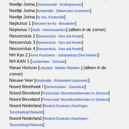
Neeltje Jorina [
]
IJsselmonde - Kralingseveer
Neeltje Jorina [
]
Kinderdijk - Slikkerveer (voetveer)
Neeltje Jorina [
]
fa.Vos, Kinderdijk
Neptunus 1 [
]
Nieuwer ter Aa - Breukelen
Neptunus I [
]
(alleen in de zomer)
Varik - Heerewaarden
Nessersluis 2 [
]
Nessersluis - Nes a/d Amstel
Nessersluis 3 [
]
Nessersluis - Nes a/d Amstel
Nessersluis 4 [
]
Nessersluis - Nes a/d Amstel
NH Kan 2 [
]
Anna Paulowna - Julianadorp (Den Helder)
NH-KAN 1 [
]
Landsmeer - Schouw
Nieuw Horizon [
]
(alleen in de
Lelystad - Marker Wadden
zomer)
Nieuwe Veer [
]
Kinderdijk - Ridderkerk (autoveer)
Noord Westhoek I [
]
Genemuiden - Zwartsluis
Noord-Beveland [
]
Provinciale Stoombootdiensten in Zeeland
Noord-Beveland [
]
Provinciale Stoombootdiensten in Zeeland
Noord-Nederland [
Rederij Doeksen (Harlingen -
]
Terschelling/Vlieland)
Noord-Nederland [
Rederij Doeksen (Harlingen -
]
Terschelling/Vlieland)