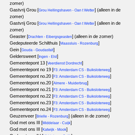
zomer)
Gastvrij Grou [
]
(alleen in de
Grou Hellingshaven - Oan t Wetter
zomer)
Gastvrij Grou [
]
(alleen in de
Grou Hellingshaven - Oan t Wetter
zomer)
Geaster [
]
(alleen in de zomer)
Drachten - Eibergsgeasten
Gedeputeerde Schilthuis [
]
Maassluis - Rozenburg
Gein [
]
Gouda - Goudasfalt
Geldersweert [
]
Ingen - Elst
Gemeentepont 13 [
]
Veerdienst Dordrecht
Gemeentepont no 19 [
]
F3: Amsterdam CS - Buiksloterweg
Gemeentepont no.20 [
]
F3: Amsterdam CS - Buiksloterweg
Gemeentepont no.20 [
]
Almere - Muiderbrug
Gemeentepont no.21 [
]
F3: Amsterdam CS - Buiksloterweg
Gemeentepont no.22 [
]
F3: Amsterdam CS - Buiksloterweg
Gemeentepont no.23 [
]
F3: Amsterdam CS - Buiksloterweg
Gemeentepont no.24 [
]
F3: Amsterdam CS - Buiksloterweg
Geuzenveer [
]
(alleen in de zomer)
Brielle - Rozenburg
God met ons III [
]
Middelaar - Cuijk
God met ons III [
]
Katwijk - Mook