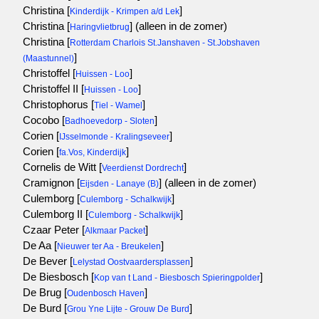
Christina [
]
Kinderdijk - Krimpen a/d Lek
Christina [
]
(alleen in de zomer)
Haringvlietbrug
Christina [
Rotterdam Charlois St.Janshaven - St.Jobshaven
]
(Maastunnel)
Christoffel [
]
Huissen - Loo
Christoffel II [
]
Huissen - Loo
Christophorus [
]
Tiel - Wamel
Cocobo [
]
Badhoevedorp - Sloten
Corien [
]
IJsselmonde - Kralingseveer
Corien [
]
fa.Vos, Kinderdijk
Cornelis de Witt [
]
Veerdienst Dordrecht
Cramignon [
]
(alleen in de zomer)
Eijsden - Lanaye (B)
Culemborg [
]
Culemborg - Schalkwijk
Culemborg II [
]
Culemborg - Schalkwijk
Czaar Peter [
]
Alkmaar Packet
De Aa [
]
Nieuwer ter Aa - Breukelen
De Bever [
]
Lelystad Oostvaardersplassen
De Biesbosch [
]
Kop van t Land - Biesbosch Spieringpolder
De Brug [
]
Oudenbosch Haven
De Burd [
]
Grou Yne Lijte - Grouw De Burd