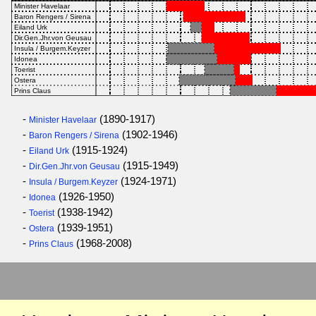
-
(1890-1917)
Minister Havelaar
-
(1902-1946)
Baron Rengers / Sirena
-
(1915-1924)
Eiland Urk
-
(1915-1949)
Dir.Gen.Jhr.von Geusau
-
(1924-1971)
Insula / Burgem.Keyzer
-
(1926-1950)
Idonea
-
(1938-1942)
Toerist
-
(1939-1951)
Ostera
-
(1968-2008)
Prins Claus