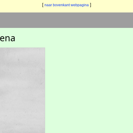
[
]
naar bovenkant webpagina
rena