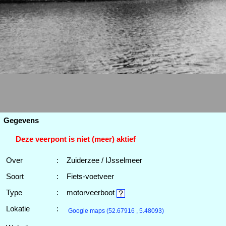
Gegevens
Deze veerpont is niet (meer) aktief
Over
:
Zuiderzee / IJsselmeer
Soort
:
Fiets-voetveer
Type
:
motorveerboot
Lokatie
:
Google maps
(52.67916 , 5.48093)