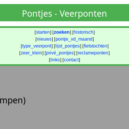
Pontjes - Veerponten
[
starten
] [
zoeken
] [
historisch
]
[
nieuws
] [
pontje_vd_maand
]
[
type_veerpont
] [
lijst_pontjes
] [
fietstochten
]
[
zeer_klein
] [
privé_pontjes
] [
reclameponten
]
[
links
] [
contact
]
ampen)