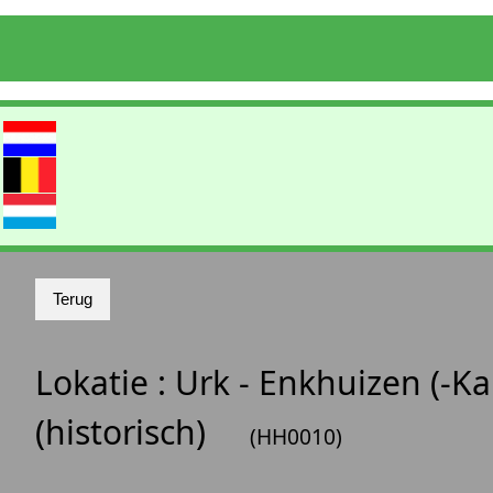
Lokatie :
Urk - Enkhuizen (-K
(historisch)
(HH0010)