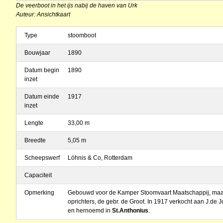
De veerboot in het ijs nabij de haven van Urk
Auteur: Ansichtkaart
Type
stoomboot
Bouwjaar
1890
Datum begin
1890
inzet
Datum einde
1917
inzet
Lengte
33,00 m
Breedte
5,05 m
Scheepswerf
Löhnis & Co, Rotterdam
Capaciteit
Opmerking
Gebouwd voor de Kamper Stoomvaart Maatschappij, maar
oprichters, de gebr. de Groot. In 1917 verkocht aan J.de
en hernoemd in
St.Anthonius
.