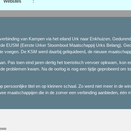
Websites
:
erbinding van Kampen via het eiland Urk naar Enkhuizen. Gedurende
 de EUSM (Eerste Urker Stoomboot Maatschappij Urks Belang). Gedure
te voegen. De KSM werd daarbij geliquideerd, de nieuwe maatschappij
n. Pas toen eind jaren dertig het toeristisch vervoer opkwam, kon e
de problemen kwam. Na de oorlog is nog een tijdje geprobeerd om toer
 persoonlijke titel en op kleinere schaal. Zo werd niet meer in de wi
wee maatschappijen die in de zomer een verbinding aanbieden, één me