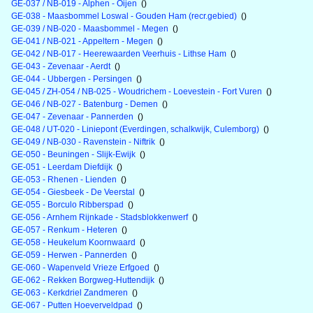
GE-037 / NB-019 - Alphen - Oijen
()
GE-038 - Maasbommel Loswal - Gouden Ham (recr.gebied)
()
GE-039 / NB-020 - Maasbommel - Megen
()
GE-041 / NB-021 - Appeltern - Megen
()
GE-042 / NB-017 - Heerewaarden Veerhuis - Lithse Ham
()
GE-043 - Zevenaar - Aerdt
()
GE-044 - Ubbergen - Persingen
()
GE-045 / ZH-054 / NB-025 - Woudrichem - Loevestein - Fort Vuren
()
GE-046 / NB-027 - Batenburg - Demen
()
GE-047 - Zevenaar - Pannerden
()
GE-048 / UT-020 - Liniepont (Everdingen, schalkwijk, Culemborg)
()
GE-049 / NB-030 - Ravenstein - Niftrik
()
GE-050 - Beuningen - Slijk-Ewijk
()
GE-051 - Leerdam Diefdijk
()
GE-053 - Rhenen - Lienden
()
GE-054 - Giesbeek - De Veerstal
()
GE-055 - Borculo Ribberspad
()
GE-056 - Arnhem Rijnkade - Stadsblokkenwerf
()
GE-057 - Renkum - Heteren
()
GE-058 - Heukelum Koornwaard
()
GE-059 - Herwen - Pannerden
()
GE-060 - Wapenveld Vrieze Erfgoed
()
GE-062 - Rekken Borgweg-Huttendijk
()
GE-063 - Kerkdriel Zandmeren
()
GE-067 - Putten Hoeverveldpad
()