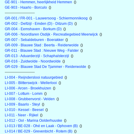
GE-901 - Hemmen, heerlijkheid Hemmen
()
GE-903 - Haarlo - Borculo
()
-------------------------
GR-001 / FR-001 - Lauwersoog - Schiermonnikoog
()
GR-002 - Delfzijl - Emden (D) - Ditzum (D)
()
GR-004 - Eemshaven - Borkum (D)
()
GR-006 - Noordlaren Osdijk - Recreatiegebied Meerwijck
()
GR-007 - Sebaldeburen - Boerakker
()
GR-009 - Blauwe Stad : Beerta - Reiderwolde
()
GR-011 - Blauwe Stad : Nieuwe Weg - Falster
()
GR-013 - Aduarderzijl - Schaphalsterzijl
()
GR-016 - Zuidwolde - Noordwolde
()
GR-029 - Blauwe Stad De Tjammer - Reiderwolde
()
-------------------------
LI-004 - Reijnderslooi natuurgebied
()
LI-005 - Blitterswijck - Wellerlooi
()
LI-006 - Arcen - Broekhuizen
()
LI-007 - Lottum - Lomm
()
LI-008 - Grubbenvorst - Velden
()
LI-009 - Baarlo - Steyl
()
LI-010 - Kessel - Beesel
()
LI-011 - Neer - Rijkel
()
LI-012 - Ool - Marina Oolderhuuske
()
LI-013 / BE-028 - Ohé en Laak - Ophoven (B)
()
LI-014 / BE-029 - Grevenbicht - Rotem (B)
()