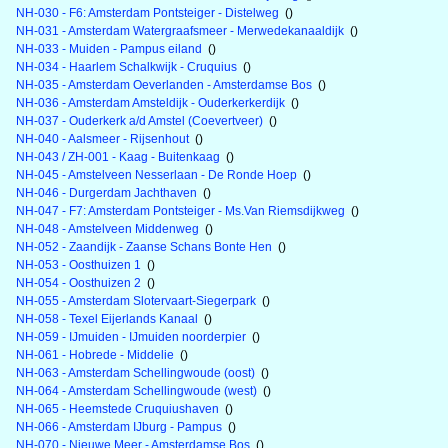
NH-030 - F6: Amsterdam Pontsteiger - Distelweg
()
NH-031 - Amsterdam Watergraafsmeer - Merwedekanaaldijk
()
NH-033 - Muiden - Pampus eiland
()
NH-034 - Haarlem Schalkwijk - Cruquius
()
NH-035 - Amsterdam Oeverlanden - Amsterdamse Bos
()
NH-036 - Amsterdam Amsteldijk - Ouderkerkerdijk
()
NH-037 - Ouderkerk a/d Amstel (Coevertveer)
()
NH-040 - Aalsmeer - Rijsenhout
()
NH-043 / ZH-001 - Kaag - Buitenkaag
()
NH-045 - Amstelveen Nesserlaan - De Ronde Hoep
()
NH-046 - Durgerdam Jachthaven
()
NH-047 - F7: Amsterdam Pontsteiger - Ms.Van Riemsdijkweg
()
NH-048 - Amstelveen Middenweg
()
NH-052 - Zaandijk - Zaanse Schans Bonte Hen
()
NH-053 - Oosthuizen 1
()
NH-054 - Oosthuizen 2
()
NH-055 - Amsterdam Slotervaart-Siegerpark
()
NH-058 - Texel Eijerlands Kanaal
()
NH-059 - IJmuiden - IJmuiden noorderpier
()
NH-061 - Hobrede - Middelie
()
NH-063 - Amsterdam Schellingwoude (oost)
()
NH-064 - Amsterdam Schellingwoude (west)
()
NH-065 - Heemstede Cruquiushaven
()
NH-066 - Amsterdam IJburg - Pampus
()
NH-070 - Nieuwe Meer - Amsterdamse Bos
()