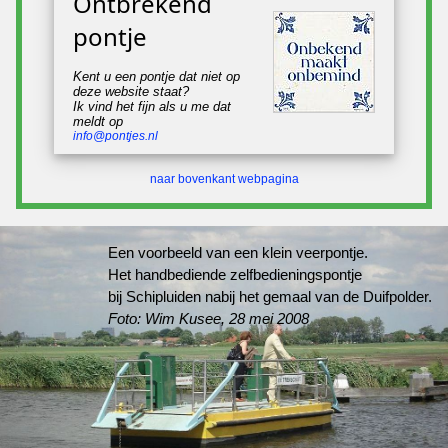
Ontbrekend
pontje
Kent u een pontje dat niet op
deze website staat?
Ik vind het fijn als u me dat
meldt op
info@pontjes.nl
naar bovenkant webpagina
Een voorbeeld van een klein veerpontje.
Het handbediende zelfbedieningspontje
bij Schipluiden nabij het gemaal van de Duifpolder.
Foto: Wim Kusee, 28 mei 2008