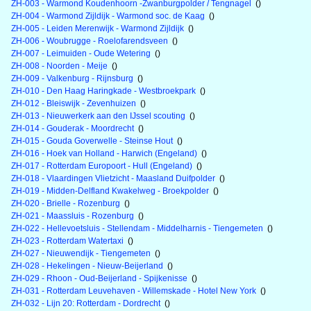
ZH-003 - Warmond Koudenhoorn -Zwanburgpolder / Tengnagel
()
ZH-004 - Warmond Zijldijk - Warmond soc. de Kaag
()
ZH-005 - Leiden Merenwijk - Warmond Zijldijk
()
ZH-006 - Woubrugge - Roelofarendsveen
()
ZH-007 - Leimuiden - Oude Wetering
()
ZH-008 - Noorden - Meije
()
ZH-009 - Valkenburg - Rijnsburg
()
ZH-010 - Den Haag Haringkade - Westbroekpark
()
ZH-012 - Bleiswijk - Zevenhuizen
()
ZH-013 - Nieuwerkerk aan den IJssel scouting
()
ZH-014 - Gouderak - Moordrecht
()
ZH-015 - Gouda Goverwelle - Steinse Hout
()
ZH-016 - Hoek van Holland - Harwich (Engeland)
()
ZH-017 - Rotterdam Europoort - Hull (Engeland)
()
ZH-018 - Vlaardingen Vlietzicht - Maasland Duifpolder
()
ZH-019 - Midden-Delfland Kwakelweg - Broekpolder
()
ZH-020 - Brielle - Rozenburg
()
ZH-021 - Maassluis - Rozenburg
()
ZH-022 - Hellevoetsluis - Stellendam - Middelharnis - Tiengemeten
()
ZH-023 - Rotterdam Watertaxi
()
ZH-027 - Nieuwendijk - Tiengemeten
()
ZH-028 - Hekelingen - Nieuw-Beijerland
()
ZH-029 - Rhoon - Oud-Beijerland - Spijkenisse
()
ZH-031 - Rotterdam Leuvehaven - Willemskade - Hotel New York
()
ZH-032 - Lijn 20: Rotterdam - Dordrecht
()