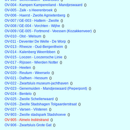
OV-004 - Kampen Kampereiland - Mandjeswaard
()
OV-005 - Zalk - s Heerenbroek
()
OV-006 - Haerst - Zwolle Agnietenberg
()
OV-007 / GE-003 - Hattem - Zwolle
()
OV-008 / GE-004 - Vorchten - Wijhe
()
OV-009 / GE-005 - Fortmond - Veessen (Kozakkenveer)
()
OV-010 - Olst - Welsum
()
OV-011 - Deventer De Welle - De Worp
()
OV-013 - Rheeze - Oud-Bergentheim
()
OV-014 - Kalenberg Weerribben
()
OV-015 - Loozen - Loozensche Linie
()
OV-017 - Rijssen - Wierden Notter
()
OV-019 - Heeten
()
OV-020 - Reutum - Weerselo
()
OV-021 - Dalfsen - Hessum
()
OV-022 - Zwartsluis museum-jachthaven
()
OV-023 - Genemuiden - Mandjeswaard (Pieperpont)
()
OV-024 - Bentelo
()
OV-025 - Zwolle Schellerwaard
()
OV-026 - Zwolle Stadshagen Tolgaarderstraat
()
OV-027 - Varsen - Vilsteren
()
OV-903 - Zwolle stadspark Stadshoeve
()
OV-905 - Almelo Indiëstrand
()
OV-906 - Zwartsluis Grote Gat
()