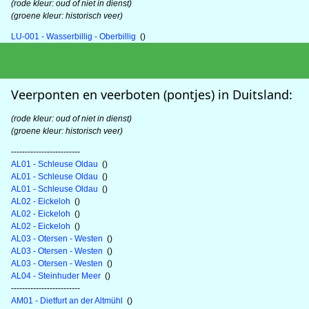
(rode kleur: oud of niet in dienst)
(groene kleur: historisch veer)
LU-001 - Wasserbillig - Oberbillig
()
Veerponten en veerboten (pontjes) in Duitsland:
(rode kleur: oud of niet in dienst)
(groene kleur: historisch veer)
-------------------------
AL01 - Schleuse Oldau
()
AL01 - Schleuse Oldau
()
AL01 - Schleuse Oldau
()
AL02 - Eickeloh
()
AL02 - Eickeloh
()
AL02 - Eickeloh
()
AL03 - Otersen - Westen
()
AL03 - Otersen - Westen
()
AL03 - Otersen - Westen
()
AL04 - Steinhuder Meer
()
-------------------------
AM01 - Dietfurt an der Altmühl
()