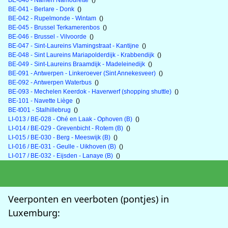
BE-040 - Namen Namourette
()
BE-041 - Berlare - Donk
()
BE-042 - Rupelmonde - Wintam
()
BE-045 - Brussel Terkamerenbos
()
BE-046 - Brussel - Vilvoorde
()
BE-047 - Sint-Laureins Vlamingstraat - Kantijne
()
BE-048 - Sint Laureins Mariapolderdijk - Krabbendijk
()
BE-049 - Sint-Laureins Braamdijk - Madeleinedijk
()
BE-091 - Antwerpen - Linkeroever (Sint Annekesveer)
()
BE-092 - Antwerpen Waterbus
()
BE-093 - Mechelen Keerdok - Haverwerf (shopping shuttle)
()
BE-101 - Navette Liège
()
BE-t001 - Stalhillebrug
()
LI-013 / BE-028 - Ohé en Laak - Ophoven (B)
()
LI-014 / BE-029 - Grevenbicht - Rotem (B)
()
LI-015 / BE-030 - Berg - Meeswijk (B)
()
LI-016 / BE-031 - Geulle - Uikhoven (B)
()
LI-017 / BE-032 - Eijsden - Lanaye (B)
()
Veerponten en veerboten (pontjes) in
Luxemburg: