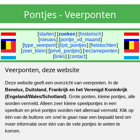
Pontjes - Veerponten
[
starten
] [
zoeken
] [
historisch
]
[
nieuws
] [
pontje_vd_maand
]
[
type_veerpont
] [
lijst_pontjes
] [
fietstochten
]
[
zeer_klein
] [
privé_pontjes
] [
reclameponten
]
[
links
] [
contact
]
Veerponten, deze website
Deze website geeft een overzicht van veerponten. In de
Benelux, Duitsland, Frankrijk en het Verenigd Koninkrijk
(Engeland/Wales/Schotland)
. Grote ponten, kleine pontjes, alle
worden vermeld. Alleen zeer kleine speelpontjes in een
speeltuin en privé pontjes worden niet allemaal vermeld. Klik op
één van de buttons om snel te gaan naar een bepaald land om
meer informatie over één van de vele pontjes te weten te
komen.