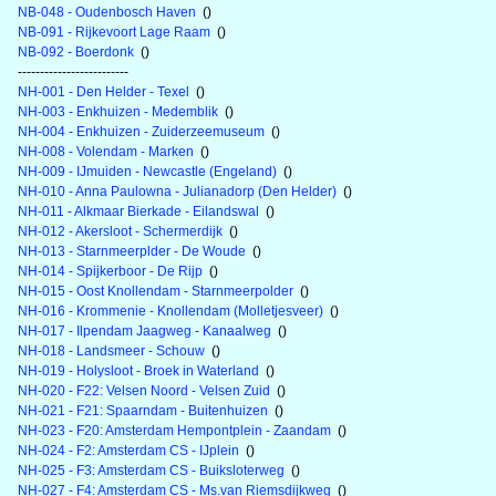
NB-048 - Oudenbosch Haven
()
NB-091 - Rijkevoort Lage Raam
()
NB-092 - Boerdonk
()
-------------------------
NH-001 - Den Helder - Texel
()
NH-003 - Enkhuizen - Medemblik
()
NH-004 - Enkhuizen - Zuiderzeemuseum
()
NH-008 - Volendam - Marken
()
NH-009 - IJmuiden - Newcastle (Engeland)
()
NH-010 - Anna Paulowna - Julianadorp (Den Helder)
()
NH-011 - Alkmaar Bierkade - Eilandswal
()
NH-012 - Akersloot - Schermerdijk
()
NH-013 - Starnmeerplder - De Woude
()
NH-014 - Spijkerboor - De Rijp
()
NH-015 - Oost Knollendam - Starnmeerpolder
()
NH-016 - Krommenie - Knollendam (Molletjesveer)
()
NH-017 - Ilpendam Jaagweg - Kanaalweg
()
NH-018 - Landsmeer - Schouw
()
NH-019 - Holysloot - Broek in Waterland
()
NH-020 - F22: Velsen Noord - Velsen Zuid
()
NH-021 - F21: Spaarndam - Buitenhuizen
()
NH-023 - F20: Amsterdam Hempontplein - Zaandam
()
NH-024 - F2: Amsterdam CS - IJplein
()
NH-025 - F3: Amsterdam CS - Buiksloterweg
()
NH-027 - F4: Amsterdam CS - Ms.van Riemsdijkweg
()