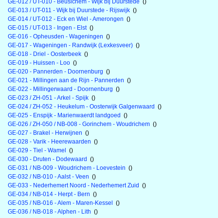
GE-012 / UT-010 - Beusichem - Wijk bij Duurstede
()
GE-013 / UT-011 - Wijk bij Duurstede - Rijswijk
()
GE-014 / UT-012 - Eck en Wiel - Amerongen
()
GE-015 / UT-013 - Ingen - Elst
()
GE-016 - Opheusden - Wageningen
()
GE-017 - Wageningen - Randwijk (Lexkesveer)
()
GE-018 - Driel - Oosterbeek
()
GE-019 - Huissen - Loo
()
GE-020 - Pannerden - Doornenburg
()
GE-021 - Millingen aan de Rijn - Pannerden
()
GE-022 - Millingerwaard - Doornenburg
()
GE-023 / ZH-051 - Arkel - Spijk
()
GE-024 / ZH-052 - Heukelum - Oosterwijk Galgenwaard
()
GE-025 - Enspijk - Marienwaerdt landgoed
()
GE-026 / ZH-050 / NB-008 - Gorinchem - Woudrichem
()
GE-027 - Brakel - Herwijnen
()
GE-028 - Varik - Heerewaarden
()
GE-029 - Tiel - Wamel
()
GE-030 - Druten - Dodewaard
()
GE-031 / NB-009 - Woudrichem - Loevestein
()
GE-032 / NB-010 - Aalst - Veen
()
GE-033 - Nederhemert Noord - Nederhemert Zuid
()
GE-034 / NB-014 - Herpt - Bern
()
GE-035 / NB-016 - Alem - Maren-Kessel
()
GE-036 / NB-018 - Alphen - Lith
()