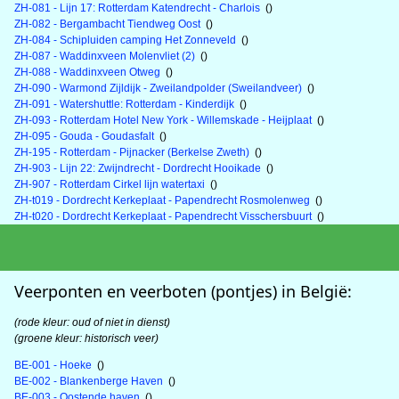
ZH-081 - Lijn 17: Rotterdam Katendrecht - Charlois
()
ZH-082 - Bergambacht Tiendweg Oost
()
ZH-084 - Schipluiden camping Het Zonneveld
()
ZH-087 - Waddinxveen Molenvliet (2)
()
ZH-088 - Waddinxveen Otweg
()
ZH-090 - Warmond Zijldijk - Zweilandpolder (Sweilandveer)
()
ZH-091 - Watershuttle: Rotterdam - Kinderdijk
()
ZH-093 - Rotterdam Hotel New York - Willemskade - Heijplaat
()
ZH-095 - Gouda - Goudasfalt
()
ZH-195 - Rotterdam - Pijnacker (Berkelse Zweth)
()
ZH-903 - Lijn 22: Zwijndrecht - Dordrecht Hooikade
()
ZH-907 - Rotterdam Cirkel lijn watertaxi
()
ZH-t019 - Dordrecht Kerkeplaat - Papendrecht Rosmolenweg
()
ZH-t020 - Dordrecht Kerkeplaat - Papendrecht Visschersbuurt
()
Veerponten en veerboten (pontjes) in België:
(rode kleur: oud of niet in dienst)
(groene kleur: historisch veer)
BE-001 - Hoeke
()
BE-002 - Blankenberge Haven
()
BE-003 - Oostende haven
()