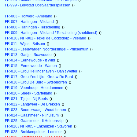
FL-999 - Lelystad Oostvaardersplassen
()
-------------------------
FR-003 - Holwerd - Ameland
()
FR-007 - Harlingen - Vlieland
()
FR-008 - Harlingen - Terschelling
()
FR-009 - Harlingen - Vlieland / Terschelling (sneldienst)
()
FR-010 / NH-002 - Texel de Cocksdorp - Vlieland
()
FR-011 - Wijns - Britsum
()
FR-012 - Leeuwarden Noordersingel - Prinsentuin
()
FR-013 - Garijp - Suawoude
()
FR-014 - Eernewoude - It Wiid
()
FR-015 - Eernewoude - Warten
()
FR-016 - Grou Hellingshaven - Oan t Wetter
()
FR-017 - Grou Yne Lijte - Grouw De Burd
()
FR-018 - Grou De Burd - Sytebuorren
()
FR-019 - Veenhoop - Hooidammen
()
FR-020 - Sneek - Starteiland
()
FR-021 - Tijnje - Nij Beets
()
FR-022 - Langweer - De Brekken
()
FR-023 - Boornzwaag - Woudfennen
()
FR-024 - Gaastmeer - Nijhuizum
()
FR-025 - Gaastmeer - It Heidenskip
()
FR-026 / NH-005 - Enkhuizen - Stavoren
()
FR-028 - Brekkenpolder - Lemmer
()