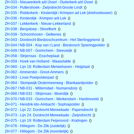
ZH-033 - Nieuwerkerk a/d IJssel - Ouderkerk a/d IJssel
()
ZH-034 - Puttershoek - Zwijndrecht Groote Lindt
()
ZH-035 - Ridderkerk - Kinderdijk / Krimpen ad Lek (driehoeksveer)
()
ZH-036 - Kinderdijk - Krimpen a/d Lek
()
ZH-037 - Lekkerkerk - Nieuw-Lekkerland
()
ZH-038 - Bergstoep - Streefkerk
()
ZH-039 - Schoonhoven - Gelkenes
()
ZH-043 - Dordrecht Biesboschcentrum - Het Sterlinggriend
()
ZH-044 / NB-004 - Kop van t Land - Biesbosch Spieringpolder
()
ZH-049 / NB-007 - Gorinchem - Sleeuwijk
()
ZH-058 - Strijensas - Esscheplaat
()
ZH-059 - Hoek van Holland - Maasvlakte
()
ZH-060 - Lijn 18: Rotterdam Merwehaven - Heijplaat
()
ZH-062 - Ammerstol - Groot-Ammers
()
ZH-063 - Lisse Poelpolderpad
()
ZH-064 - Stompwijk Ondermeerweg - Blankaardpolder
()
ZH-067 / NB-031 - Willemstad - Numansdorp
()
ZH-068 / NB-032 - Strijensas - Moerdijk
()
ZH-070 / NB-033 - Gorinchem - Werkendam - Hardinxveld
()
ZH-071 - Hendrik-Ido-Ambacht - Sophiapolder
()
ZH-072 - Lijn 22: Dordrecht Merwekade - Papendrecht
()
ZH-073 - Lijn 24: Dordrecht Merwekade - Zwijndrecht
()
ZH-075 - Lijn 19: Rotterdam Feijenoord - Kralingen
()
ZH-076 - Hillegom - De Zilk (zuidelijk)
()
ZH-077 - Hillegom - De Zilk (noordelijk)
()