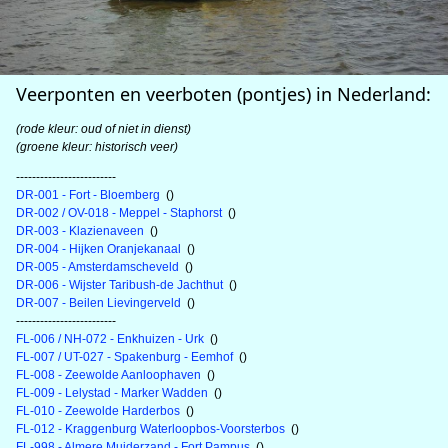
Veerponten en veerboten (pontjes) in Nederland:
(rode kleur: oud of niet in dienst)
(groene kleur: historisch veer)
-------------------------
DR-001 - Fort - Bloemberg
()
DR-002 / OV-018 - Meppel - Staphorst
()
DR-003 - Klazienaveen
()
DR-004 - Hijken Oranjekanaal
()
DR-005 - Amsterdamscheveld
()
DR-006 - Wijster Taribush-de Jachthut
()
DR-007 - Beilen Lievingerveld
()
-------------------------
FL-006 / NH-072 - Enkhuizen - Urk
()
FL-007 / UT-027 - Spakenburg - Eemhof
()
FL-008 - Zeewolde Aanloophaven
()
FL-009 - Lelystad - Marker Wadden
()
FL-010 - Zeewolde Harderbos
()
FL-012 - Kraggenburg Waterloopbos-Voorsterbos
()
FL-998 - Almere Muiderzand - Fort Pampus
()