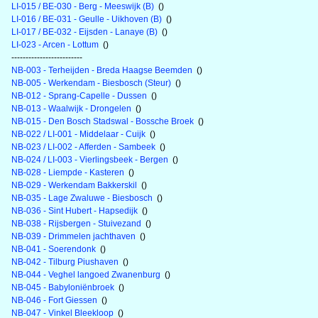
LI-015 / BE-030 - Berg - Meeswijk (B)
()
LI-016 / BE-031 - Geulle - Uikhoven (B)
()
LI-017 / BE-032 - Eijsden - Lanaye (B)
()
LI-023 - Arcen - Lottum
()
-------------------------
NB-003 - Terheijden - Breda Haagse Beemden
()
NB-005 - Werkendam - Biesbosch (Steur)
()
NB-012 - Sprang-Capelle - Dussen
()
NB-013 - Waalwijk - Drongelen
()
NB-015 - Den Bosch Stadswal - Bossche Broek
()
NB-022 / LI-001 - Middelaar - Cuijk
()
NB-023 / LI-002 - Afferden - Sambeek
()
NB-024 / LI-003 - Vierlingsbeek - Bergen
()
NB-028 - Liempde - Kasteren
()
NB-029 - Werkendam Bakkerskil
()
NB-035 - Lage Zwaluwe - Biesbosch
()
NB-036 - Sint Hubert - Hapsedijk
()
NB-038 - Rijsbergen - Stuivezand
()
NB-039 - Drimmelen jachthaven
()
NB-041 - Soerendonk
()
NB-042 - Tilburg Piushaven
()
NB-044 - Veghel langoed Zwanenburg
()
NB-045 - Babyloniënbroek
()
NB-046 - Fort Giessen
()
NB-047 - Vinkel Bleekloop
()