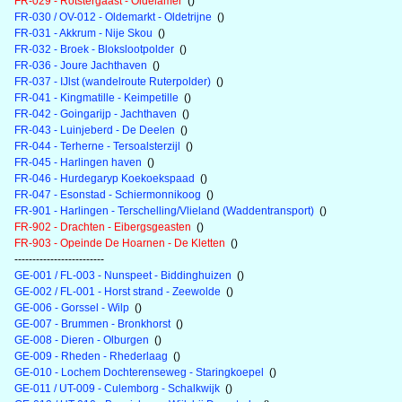
FR-029 - Rotstergaast - Oldelamer
()
FR-030 / OV-012 - Oldemarkt - Oldetrijne
()
FR-031 - Akkrum - Nije Skou
()
FR-032 - Broek - Blokslootpolder
()
FR-036 - Joure Jachthaven
()
FR-037 - IJlst (wandelroute Ruterpolder)
()
FR-041 - Kingmatille - Keimpetille
()
FR-042 - Goingarijp - Jachthaven
()
FR-043 - Luinjeberd - De Deelen
()
FR-044 - Terherne - Tersoalsterzijl
()
FR-045 - Harlingen haven
()
FR-046 - Hurdegaryp Koekoekspaad
()
FR-047 - Esonstad - Schiermonnikoog
()
FR-901 - Harlingen - Terschelling/Vlieland (Waddentransport)
()
FR-902 - Drachten - Eibergsgeasten
()
FR-903 - Opeinde De Hoarnen - De Kletten
()
-------------------------
GE-001 / FL-003 - Nunspeet - Biddinghuizen
()
GE-002 / FL-001 - Horst strand - Zeewolde
()
GE-006 - Gorssel - Wilp
()
GE-007 - Brummen - Bronkhorst
()
GE-008 - Dieren - Olburgen
()
GE-009 - Rheden - Rhederlaag
()
GE-010 - Lochem Dochterenseweg - Staringkoepel
()
GE-011 / UT-009 - Culemborg - Schalkwijk
()