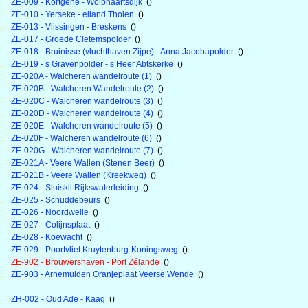
ZE-009 - Kortgene - Wolphaartsdijk
()
ZE-010 - Yerseke - eiland Tholen
()
ZE-013 - Vlissingen - Breskens
()
ZE-017 - Groede Cletemspolder
()
ZE-018 - Bruinisse (vluchthaven Zijpe) - Anna Jacobapolder
()
ZE-019 - s Gravenpolder - s Heer Abtskerke
()
ZE-020A - Walcheren wandelroute (1)
()
ZE-020B - Walcheren Wandelroute (2)
()
ZE-020C - Walcheren wandelroute (3)
()
ZE-020D - Walcheren wandelroute (4)
()
ZE-020E - Walcheren wandelroute (5)
()
ZE-020F - Walcheren wandelroute (6)
()
ZE-020G - Walcheren wandelroute (7)
()
ZE-021A - Veere Wallen (Stenen Beer)
()
ZE-021B - Veere Wallen (Kreekweg)
()
ZE-024 - Sluiskil Rijkswaterleiding
()
ZE-025 - Schuddebeurs
()
ZE-026 - Noordwelle
()
ZE-027 - Colijnsplaat
()
ZE-028 - Koewacht
()
ZE-029 - Poortvliet Kruytenburg-Koningsweg
()
ZE-902 - Brouwershaven - Port Zélande
()
ZE-903 - Arnemuiden Oranjeplaat Veerse Wende
()
-------------------------
ZH-002 - Oud Ade - Kaag
()