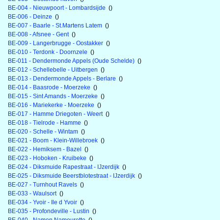
BE-004 - Nieuwpoort - Lombardsijde
()
BE-006 - Deinze
()
BE-007 - Baarle - St.Martens Latem
()
BE-008 - Afsnee - Gent
()
BE-009 - Langerbrugge - Oostakker
()
BE-010 - Terdonk - Doornzele
()
BE-011 - Dendermonde Appels (Oude Schelde)
()
BE-012 - Schellebelle - Uitbergen
()
BE-013 - Dendermonde Appels - Berlare
()
BE-014 - Baasrode - Moerzeke
()
BE-015 - Sint Amands - Moerzeke
()
BE-016 - Mariekerke - Moerzeke
()
BE-017 - Hamme Driegoten - Weert
()
BE-018 - Tielrode - Hamme
()
BE-020 - Schelle - Wintam
()
BE-021 - Boom - Klein-Willebroek
()
BE-022 - Hemiksem - Bazel
()
BE-023 - Hoboken - Kruibeke
()
BE-024 - Diksmuide Rapestraat - IJzerdijk
()
BE-025 - Diksmuide Beerstblotestraat - IJzerdijk
()
BE-027 - Turnhout Ravels
()
BE-033 - Waulsort
()
BE-034 - Yvoir - Ile d Yvoir
()
BE-035 - Profondeville - Lustin
()