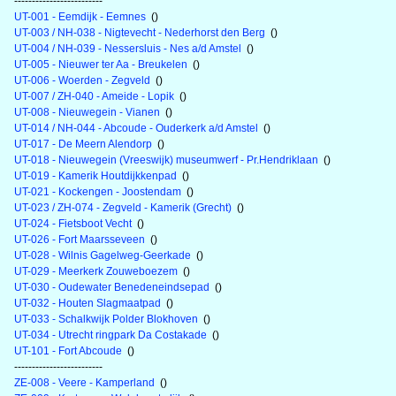
-------------------------
UT-001 - Eemdijk - Eemnes
()
UT-003 / NH-038 - Nigtevecht - Nederhorst den Berg
()
UT-004 / NH-039 - Nessersluis - Nes a/d Amstel
()
UT-005 - Nieuwer ter Aa - Breukelen
()
UT-006 - Woerden - Zegveld
()
UT-007 / ZH-040 - Ameide - Lopik
()
UT-008 - Nieuwegein - Vianen
()
UT-014 / NH-044 - Abcoude - Ouderkerk a/d Amstel
()
UT-017 - De Meern Alendorp
()
UT-018 - Nieuwegein (Vreeswijk) museumwerf - Pr.Hendriklaan
()
UT-019 - Kamerik Houtdijkkenpad
()
UT-021 - Kockengen - Joostendam
()
UT-023 / ZH-074 - Zegveld - Kamerik (Grecht)
()
UT-024 - Fietsboot Vecht
()
UT-026 - Fort Maarsseveen
()
UT-028 - Wilnis Gagelweg-Geerkade
()
UT-029 - Meerkerk Zouweboezem
()
UT-030 - Oudewater Benedeneindsepad
()
UT-032 - Houten Slagmaatpad
()
UT-033 - Schalkwijk Polder Blokhoven
()
UT-034 - Utrecht ringpark Da Costakade
()
UT-101 - Fort Abcoude
()
-------------------------
ZE-008 - Veere - Kamperland
()