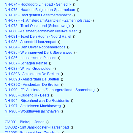
NH-074 - Hoofddorp Liniepad - Geniedijk
()
NH-075 - Haarlem Belgielaan-Spaarnelaan
()
NH-076 - Recr.gebied Geestmerambacht
()
NH-077 - F1: Amsterdam Azartplein - Zamenhofstraat
()
NH-078 - Texel Oosterend (Schorreweg)
()
NH-080 - Aalsmeer jachthaven Nieuwe Meer
()
NH-081 - Texel Den Hoorn - Noord Haffel
()
NH-083 - Assendelft laarzenpad
()
NH-084 - Den Oever Robbenoordbos
()
NH-085 - Wieringerwerf Derk Stevensweg
()
NH-086 - Loosdrechtse Plassen
()
NH-087 - Schagen Keinse
()
NH-088 - Winkel Groetpolder
()
NH-089A - Amsterdam De Bretten
()
NH-089B - Amsterdam De Bretten
()
NH-089C - Amsterdam De Bretten
()
NH-090 - F9: Amsterdam Zeeburgereiland - Sporenburg
()
NH-903 - Oudendijk - Beets
()
NH-904 - Rijsenhout wsv De Residentie
()
NH-907 - Amstelveen Machineweg
()
NH-908 - Woudhaven jachthaven
()
-------------------------
OV-001 - Blokzijl - Jonen
()
OV-002 - Sint Jansklooster - laarzenpad
()
OV-003 - Genemuiden - Zwartsluis
()