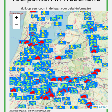
(klik op een icoon in de kaart voor detail-informatie)
+
−
Leaflet
kaartweergave: Openstreetmap.org