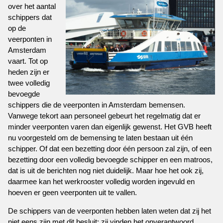
over het aantal
schippers dat
op de
veerponten in
Amsterdam
vaart. Tot op
heden zijn er
twee volledig
bevoegde
schippers die de veerponten in Amsterdam bemensen.
Vanwege tekort aan personeel gebeurt het regelmatig dat er
minder veerponten varen dan eigenlijk gewenst. Het GVB heeft
nu voorgesteld om de bemensing te laten bestaan uit één
schipper. Of dat een bezetting door één persoon zal zijn, of een
bezetting door een volledig bevoegde schipper en een matroos,
dat is uit de berichten nog niet duidelijk. Maar hoe het ook zij,
daarmee kan het werkrooster volledig worden ingevuld en
hoeven er geen veerponten uit te vallen.
De schippers van de veerponten hebben laten weten dat zij het
niet eens zijn met dit besluit; zij vinden het onverantwoord.