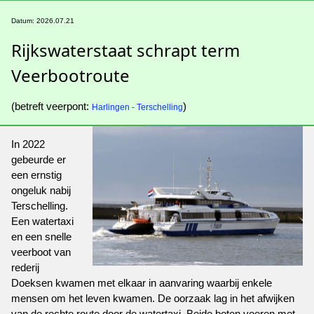
Datum: 2026.07.21
Rijkswaterstaat schrapt term
Veerbootroute
(betreft veerpont:
)
Harlingen - Terschelling
In 2022
gebeurde er
een ernstig
ongeluk nabij
Terschelling.
Een watertaxi
en een snelle
veerboot van
rederij
Doeksen kwamen met elkaar in aanvaring waarbij enkele
mensen om het leven kwamen. De oorzaak lag in het afwijken
van de rechte route door de watertaxi. Beide boten voeren met