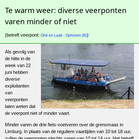
Te warm weer: diverse veerponten
varen minder of niet
(betreft veerpont:
)
Ohé en Laak - Ophoven (B)
Als gevolg van
de hitte in de
week van 22
juni hebben
diverse
exploitanten
van
veerponten
laten weten dat
de veerpont niet of minder vaart.
Minder varen de drie fiets-voetveren over de grensmaas in
Limburg. In plaats van de reguliere vaartijden van 10 tot 18 uur,
zullen de veerponten slechts varen van 10 tot 14 uur. Het betreft