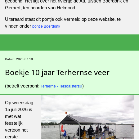
geopend. Het ligt over het riviertje de Aa, tussen Boerdonk en
Gemert, ten noorden van Helmond.
Uiteraard staat dit pontje ook vermeld op deze website, te
vinden onder
pontje Boerdonk
Datum: 2026.07.18
Boekje 10 jaar Terhernse veer
(betreft veerpont:
)
Terherne - Tersoalsterzijl
Op woensdag
15 juli 2026 is
met wat
feestelijk
vertoon het
eerste