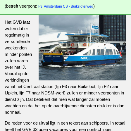
(betreft veerpont:
)
F3: Amsterdam CS - Buiksloterweg
Het GVB laat
weten dat er
regelmatig in
verschillende
weekenden
minder ponten
zullen varen
over het IJ.
Vooral op de
verbindingen
vanaf het Centraal station (lijn F3 naar Buiksloot, lijn F2 naar
IJplein, lijn F7 naar NDSM-werf) zullen er minder veerponten in
dienst zijn. Dat betekent dat men wat langer zal moeten
wachten en dat het op de overblijvende diensten drukker is dan
normaal.
De reden voor de uitval ligt in een tekort aan schippers. In totaal
heeft het GVB 33 open vacatures voor een pontschipper.