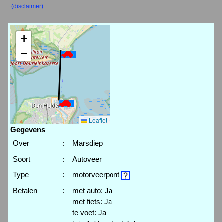
(disclaimer)
+
−
Leaflet
Gegevens
Over
:
Marsdiep
Soort
:
Autoveer
Type
:
motorveerpont
Betalen
:
met auto: Ja
met fiets: Ja
te voet: Ja