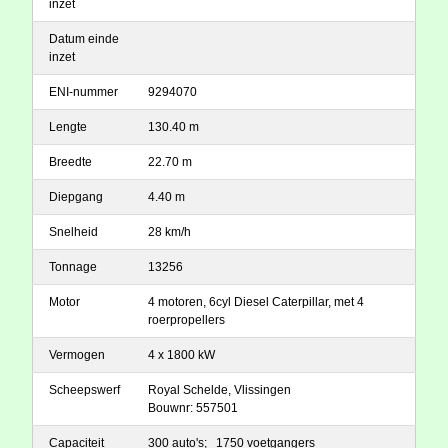
inzet
Datum einde
inzet
ENI-nummer
9294070
Lengte
130.40 m
Breedte
22.70 m
Diepgang
4.40 m
Snelheid
28 km/h
Tonnage
13256
Motor
4 motoren, 6cyl Diesel Caterpillar, met 4
roerpropellers
Vermogen
4 x 1800 kW
Scheepswerf
Royal Schelde, Vlissingen
Bouwnr: 557501
Capaciteit
300 auto's; 1750 voetgangers