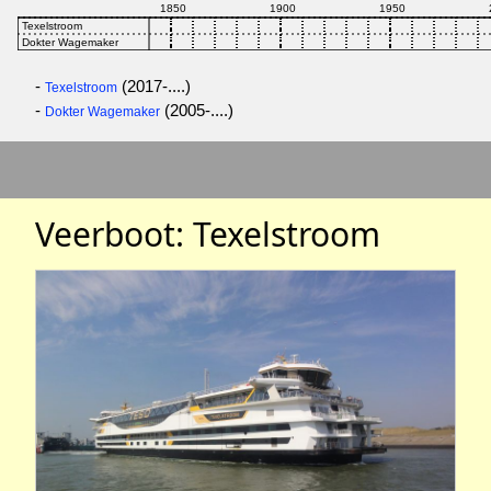
-
(2017-....)
Texelstroom
-
(2005-....)
Dokter Wagemaker
Veerboot: Texelstroom