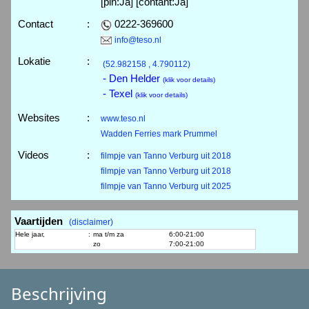
[pin:Ja] [contant:Ja]
Contact
:
0222-369600
info@teso.nl
Lokatie
:
(52.982158 , 4.790112)
- Den Helder
(klik voor details)
- Texel
(klik voor details)
Websites
:
www.teso.nl
Wadden Ferries mark Prummel
Videos
:
filmpje van Tanno Verburg uit 2018
filmpje van Tanno Verburg uit 2018
filmpje van Tanno Verburg uit 2025
Vaartijden
(disclaimer)
Hele jaar,
:
ma t/m za
6:00-21:00
zo
7:00-21:00
Beschrijving