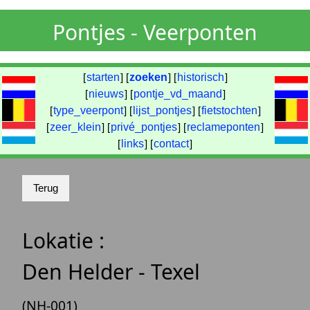
Pontjes - Veerponten
[
starten
] [
zoeken
] [
historisch
]
[
nieuws
] [
pontje_vd_maand
]
[
type_veerpont
] [
lijst_pontjes
] [
fietstochten
]
[
zeer_klein
] [
privé_pontjes
] [
reclameponten
]
[
links
] [
contact
]
Lokatie :
Den Helder - Texel
(NH-001)