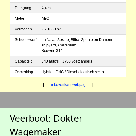
Diepgang
4,4 m
Motor
ABC
Vermogen
2 x 1360 pk
Scheepswerf
La Naval Sestae, Bilba, Spanje en Damem
shipyard, Amsterdam
Bouwnr: 344
Capaciteit
340 auto's; 1750 voetgangers
Opmerking
Hybride CNG / Diesel-electrisch schip.
[
]
naar bovenkant webpagina
Veerboot: Dokter
Wagemaker