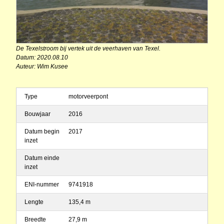
De Texelstroom bij vertek uit de veerhaven van Texel.
Datum: 2020.08.10
Auteur: Wim Kusee
Type
motorveerpont
Bouwjaar
2016
Datum begin
2017
inzet
Datum einde
inzet
ENI-nummer
9741918
Lengte
135,4 m
Breedte
27,9 m