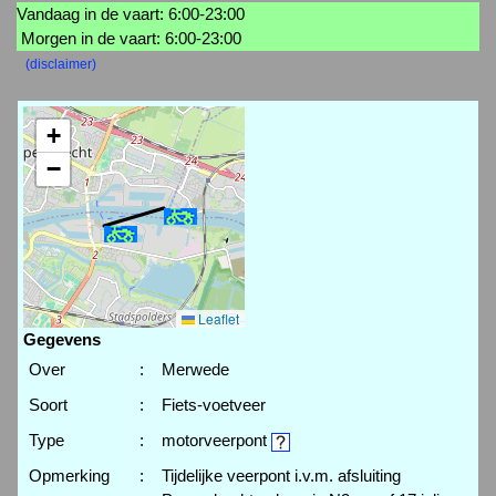
Vandaag in de vaart: 6:00-23:00
Morgen in de vaart: 6:00-23:00
(disclaimer)
+
−
Leaflet
Gegevens
Over
:
Merwede
Soort
:
Fiets-voetveer
Type
:
motorveerpont
Opmerking
:
Tijdelijke veerpont i.v.m. afsluiting