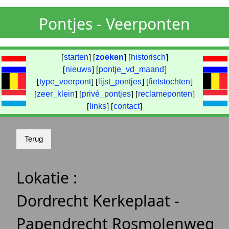
Pontjes - Veerponten
[
starten
] [
zoeken
] [
historisch
]
[
nieuws
] [
pontje_vd_maand
]
[
type_veerpont
] [
lijst_pontjes
] [
fietstochten
]
[
zeer_klein
] [
privé_pontjes
] [
reclameponten
]
[
links
] [
contact
]
Lokatie :
Dordrecht Kerkeplaat -
Papendrecht Rosmolenweg