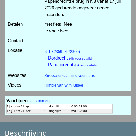
Papendrechtse brug in N3 vanaf 17 juli
2026 gedurende ongeveer negen
maanden.
Betalen
:
met fiets: Nee
te voet: Nee
Contact
:
Lokatie
:
(51.82359 , 4.72360)
- Dordrecht
(klik voor details)
- Papendrecht
(klik voor details)
Websites
:
Rijkswaterstaat, info veerdienst
Videos
:
Filmpje van Wim Kusee
Vaartijden
(disclaimer)
1 jan. t/m 21 apr.
:
dagelijks
6:00-23:00
17 juli t/m 31 dec.
:
dagelijks
6:00-23:00
Beschrijving