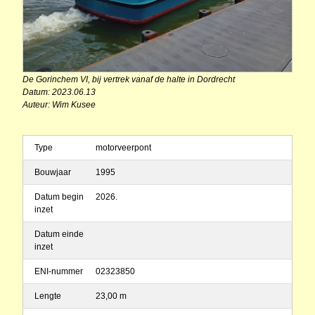
De Gorinchem VI, bij vertrek vanaf de halte in Dordrecht
Datum: 2023.06.13
Auteur: Wim Kusee
Type
motorveerpont
Bouwjaar
1995
Datum begin
2026.
inzet
Datum einde
inzet
ENI-nummer
02323850
Lengte
23,00 m