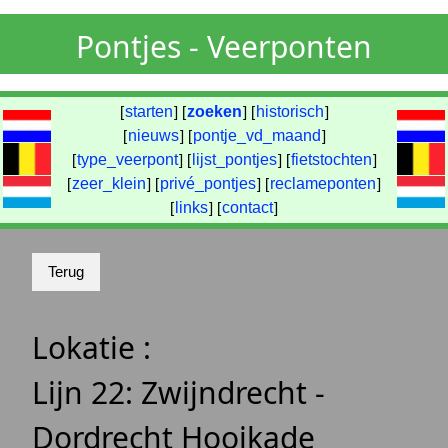
Pontjes - Veerponten
[
starten
] [
zoeken
] [
historisch
]
[
nieuws
] [
pontje_vd_maand
]
[
type_veerpont
] [
lijst_pontjes
] [
fietstochten
]
[
zeer_klein
] [
privé_pontjes
] [
reclameponten
]
[
links
] [
contact
]
Lokatie :
Lijn 22: Zwijndrecht -
Dordrecht Hooikade