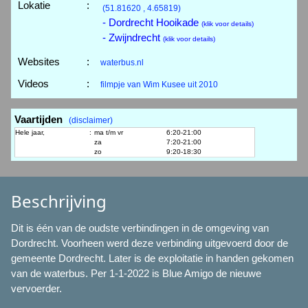
Lokatie
:
(51.81620 , 4.65819)
- Dordrecht Hooikade
(klik voor details)
- Zwijndrecht
(klik voor details)
Websites
:
waterbus.nl
Videos
:
filmpje van Wim Kusee uit 2010
Vaartijden
(disclaimer)
Hele jaar,
:
ma t/m vr
6:20-21:00
za
7:20-21:00
zo
9:20-18:30
Beschrijving
Dit is één van de oudste verbindingen in de omgeving van
Dordrecht. Voorheen werd deze verbinding uitgevoerd door de
gemeente Dordrecht. Later is de exploitatie in handen gekomen
van de waterbus. Per 1-1-2022 is Blue Amigo de nieuwe
vervoerder.