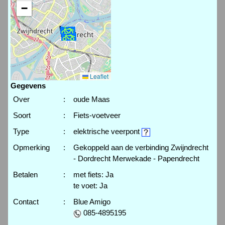
−
Leaflet
Gegevens
Over
:
oude Maas
Soort
:
Fiets-voetveer
Type
:
elektrische veerpont
Opmerking
:
Gekoppeld aan de verbinding Zwijndrecht
- Dordrecht Merwekade - Papendrecht
Betalen
:
met fiets: Ja
te voet: Ja
Contact
:
Blue Amigo
085-4895195