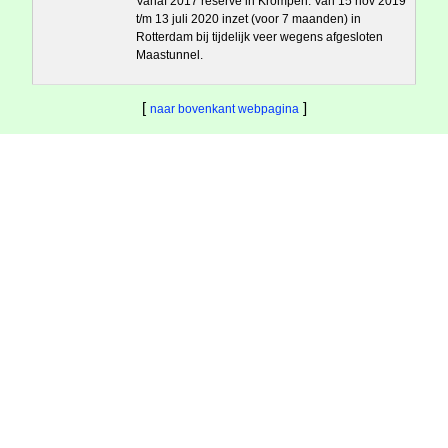
Vanaf 2017 reserve in Krompen. Van 15 nov 2019
t/m 13 juli 2020 inzet (voor 7 maanden) in
Rotterdam bij tijdelijk veer wegens afgesloten
Maastunnel.
[
]
naar bovenkant webpagina