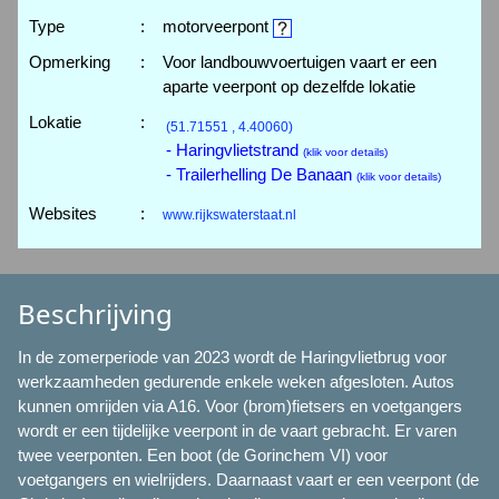
Type
:
motorveerpont
Opmerking
:
Voor landbouwvoertuigen vaart er een
aparte veerpont op dezelfde lokatie
Lokatie
:
(51.71551 , 4.40060)
- Haringvlietstrand
(klik voor details)
- Trailerhelling De Banaan
(klik voor details)
Websites
:
www.rijkswaterstaat.nl
Beschrijving
In de zomerperiode van 2023 wordt de Haringvlietbrug voor
werkzaamheden gedurende enkele weken afgesloten. Autos
kunnen omrijden via A16. Voor (brom)fietsers en voetgangers
wordt er een tijdelijke veerpont in de vaart gebracht. Er varen
twee veerponten. Een boot (de Gorinchem VI) voor
voetgangers en wielrijders. Daarnaast vaart er een veerpont (de