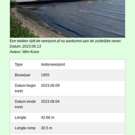
Een trekker rijdt de veerpont af na aankomst aan de zuidelijke oever.
Datum: 2023.06.13
Auteur: Wim Kuee
Type
motorveerpont
Bouwjaar
1955
Datum begin
2023.06.09
inzet
Datum einde
2023.08.04
inzet
Lengte
42.66 m
Lengte romp
30.5 m