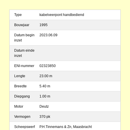
Type
kabelveerpont handbediend
Bouwjaar
1995
Datum begin
2023.06.09
inzet
Datum einde
inzet
ENI-nummer
02323850
Lengte
23.00 m
Breedte
5.40 m
Diepgang
1.00 m
Motor
Deutz
Vermogen
370 pk
Scheepswerf
P.H.Tinnemans & Zn, Maasbracht