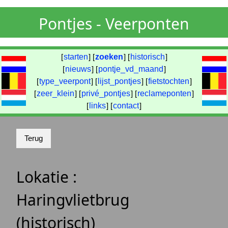
Pontjes - Veerponten
[
starten
] [
zoeken
] [
historisch
]
[
nieuws
] [
pontje_vd_maand
]
[
type_veerpont
] [
lijst_pontjes
] [
fietstochten
]
[
zeer_klein
] [
privé_pontjes
] [
reclameponten
]
[
links
] [
contact
]
Lokatie :
Haringvlietbrug
(historisch)