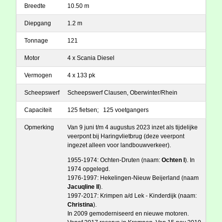
Breedte
10.50 m
Diepgang
1.2 m
Tonnage
121
Motor
4 x Scania Diesel
Vermogen
4 x 133 pk
Scheepswerf
Scheepswerf Clausen, Oberwinter/Rhein
Capaciteit
125 fietsen; 125 voetgangers
Opmerking
Van 9 juni t/m 4 augustus 2023 inzet als tijdelijke
veerpont bij Haringvlietbrug (deze veerpont
ingezet alleen voor landbouwverkeer).
1955-1974: Ochten-Druten (naam:
Ochten I
). In
1974 opgelegd.
1976-1997: Hekelingen-Nieuw Beijerland (naam
Jacuqline II
).
1997-2017: Krimpen a/d Lek - Kinderdijk (naam:
Christina
).
In 2009 gemoderniseerd en nieuwe motoren.