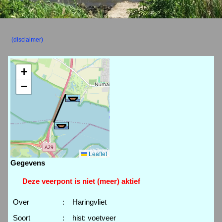
(disclaimer)
+
−
Leaflet
Gegevens
Deze veerpont is niet (meer) aktief
Over
:
Haringvliet
Soort
:
hist: voetveer