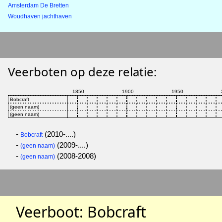
Amsterdam De Bretten
Woudhaven jachthaven
Veerboten op deze relatie:
-
(2010-....)
Bobcraft
-
(2009-....)
(geen naam)
-
(2008-2008)
(geen naam)
Veerboot: Bobcraft