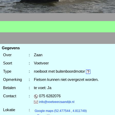
Gegevens
Over
:
Zaan
Soort
:
Voetveer
Type
:
roeiboot met buitenboordmotor
Opmerking
:
Fietsen kunnen niet overgezet worden.
Betalen
:
te voet: Ja
Contact
:
075 6282076
info@voetveerzaandijk.nl
Lokatie
:
Google maps
(52.477544 , 4.811749)