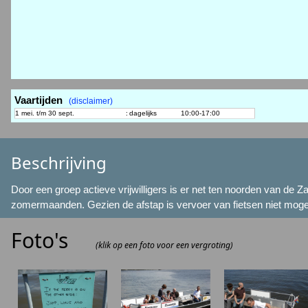
Vaartijden
(disclaimer)
1 mei. t/m 30 sept.
:
dagelijks
10:00-17:00
Beschrijving
Door een groep actieve vrijwilligers is er net ten noorden van de 
zomermaanden. Gezien de afstap is vervoer van fietsen niet mogel
Foto's
(klik op een foto voor een vergroting)