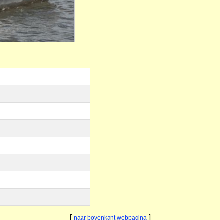
r
[
]
naar bovenkant webpagina