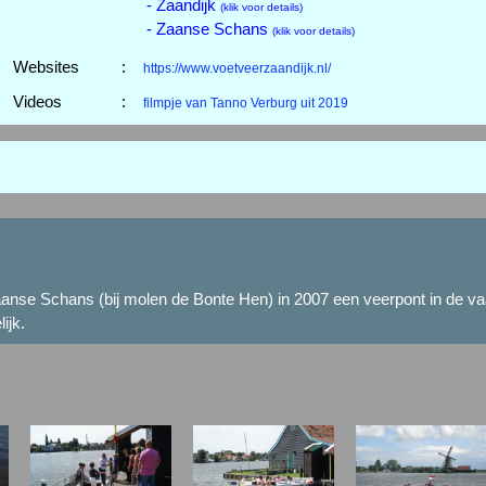
- Zaandijk
(klik voor details)
- Zaanse Schans
(klik voor details)
Websites
:
https://www.voetveerzaandijk.nl/
Videos
:
filmpje van Tanno Verburg uit 2019
Zaanse Schans (bij molen de Bonte Hen) in 2007 een veerpont in de va
ijk.