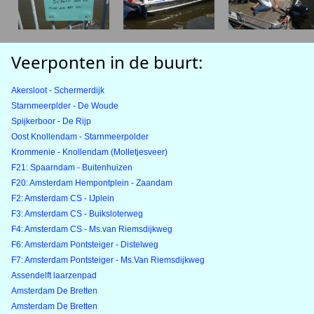
Veerponten in de buurt:
Akersloot - Schermerdijk
Starnmeerplder - De Woude
Spijkerboor - De Rijp
Oost Knollendam - Starnmeerpolder
Krommenie - Knollendam (Molletjesveer)
F21: Spaarndam - Buitenhuizen
F20: Amsterdam Hempontplein - Zaandam
F2: Amsterdam CS - IJplein
F3: Amsterdam CS - Buiksloterweg
F4: Amsterdam CS - Ms.van Riemsdijkweg
F6: Amsterdam Pontsteiger - Distelweg
F7: Amsterdam Pontsteiger - Ms.Van Riemsdijkweg
Assendelft laarzenpad
Amsterdam De Bretten
Amsterdam De Bretten