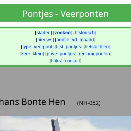
Pontjes - Veerponten
[
starten
] [
zoeken
] [
historisch
]
[
nieuws
] [
pontje_vd_maand
]
[
type_veerpont
] [
lijst_pontjes
] [
fietstochten
]
[
zeer_klein
] [
privé_pontjes
] [
reclameponten
]
[
links
] [
contact
]
Schans Bonte Hen
(NH-052)