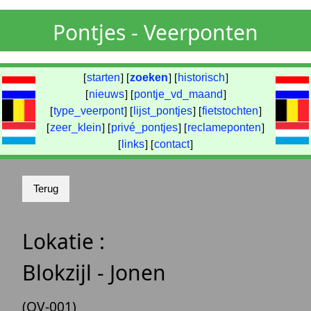
Pontjes - Veerponten
[
starten
] [
zoeken
] [
historisch
]
[
nieuws
] [
pontje_vd_maand
]
[
type_veerpont
] [
lijst_pontjes
] [
fietstochten
]
[
zeer_klein
] [
privé_pontjes
] [
reclameponten
]
[
links
] [
contact
]
Lokatie :
Blokzijl - Jonen
(OV-001)