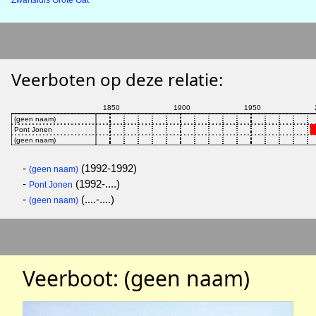
Zwartsluis Grote Gat
Veerboten op deze relatie:
-
(1992-1992)
(geen naam)
-
(1992-....)
Pont Jonen
-
(....-....)
(geen naam)
Veerboot: (geen naam)