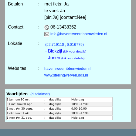
Betalen
:
met fiets: Ja
te voet: Ja
[pin:Ja] [contant:Nee]
Contact
:
06-13438362
info@havensweerribbenwieden.nl
Lokatie
:
(52.719110 , 6.016779)
- Blokzijl
(klik voor details)
- Jonen
(klik voor details)
Websites
:
havensweerribbenwieden.nl
www.stellingwerven.dds.nl
Vaartijden
(disclaimer)
1 jan. t/m 30 mrt.
:
dagelijks
Hele dag
31 mrt. t/m 30 apr.
:
dagelijks
10:00-17:30
1 mei. t/m 30 sept.
:
dagelijks
9:00-19:00
1 okt. t/m 31 okt.
:
dagelijks
10:00-17:30
1 nov. t/m 31 dec.
:
dagelijks
Hele dag