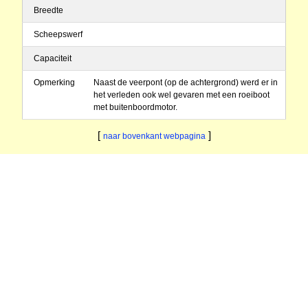
Breedte
Scheepswerf
Capaciteit
Opmerking
Naast de veerpont (op de achtergrond) werd er in
het verleden ook wel gevaren met een roeiboot
met buitenboordmotor.
[
]
naar bovenkant webpagina