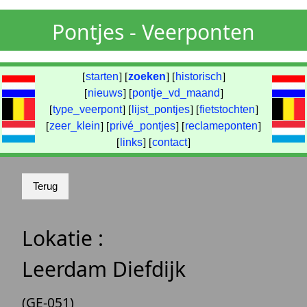
Pontjes - Veerponten
[
starten
] [
zoeken
] [
historisch
]
[
nieuws
] [
pontje_vd_maand
]
[
type_veerpont
] [
lijst_pontjes
] [
fietstochten
]
[
zeer_klein
] [
privé_pontjes
] [
reclameponten
]
[
links
] [
contact
]
Lokatie :
Leerdam Diefdijk
(GE-051)