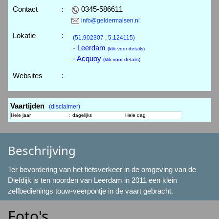
Contact
:
0345-586611
info@geldermalsen.nl
Lokatie
:
(51.902307 , 5.124115)
- Leerdam
(klik voor details)
- Acquoy
(klik voor details)
Websites
:
Vaartijden
(disclaimer)
Hele jaar,
:
dagelijks
Hele dag
Beschrijving
Ter bevordering van het fietsverkeer in de omgeving van de
Diefdijk is ten noorden van Leerdam in 2011 een klein
zelfbedienings touw-veerpontje in de vaart gebracht.
Foto's