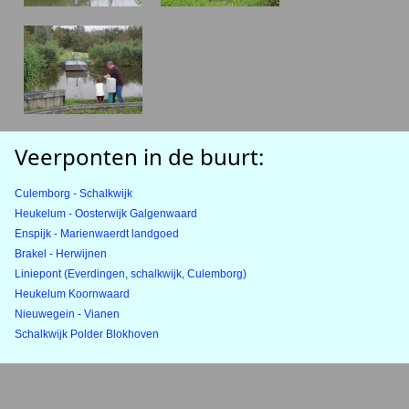
Veerponten in de buurt:
Culemborg - Schalkwijk
Heukelum - Oosterwijk Galgenwaard
Enspijk - Marienwaerdt landgoed
Brakel - Herwijnen
Liniepont (Everdingen, schalkwijk, Culemborg)
Heukelum Koornwaard
Nieuwegein - Vianen
Schalkwijk Polder Blokhoven