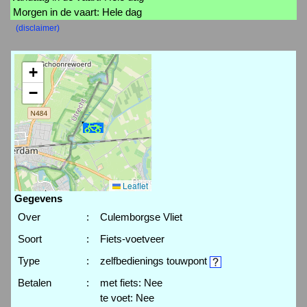
Morgen in de vaart: Hele dag
(disclaimer)
+
−
Leaflet
Gegevens
Over
:
Culemborgse Vliet
Soort
:
Fiets-voetveer
Type
:
zelfbedienings touwpont
Betalen
:
met fiets: Nee
te voet: Nee