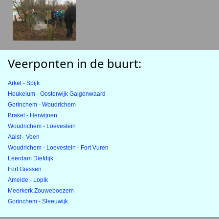
Veerponten in de buurt:
Arkel - Spijk
Heukelum - Oosterwijk Galgenwaard
Gorinchem - Woudrichem
Brakel - Herwijnen
Woudrichem - Loevestein
Aalst - Veen
Woudrichem - Loevestein - Fort Vuren
Leerdam Diefdijk
Fort Giessen
Ameide - Lopik
Meerkerk Zouweboezem
Gorinchem - Sleeuwijk