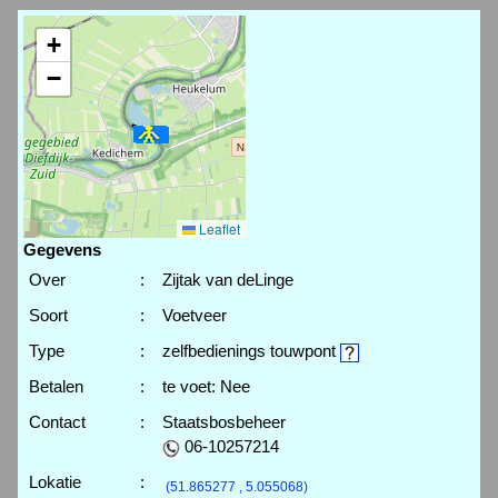
+
−
Leaflet
Gegevens
Over
:
Zijtak van deLinge
Soort
:
Voetveer
Type
:
zelfbedienings touwpont
Betalen
:
te voet: Nee
Contact
:
Staatsbosbeheer
06-10257214
Lokatie
:
(51.865277 , 5.055068)