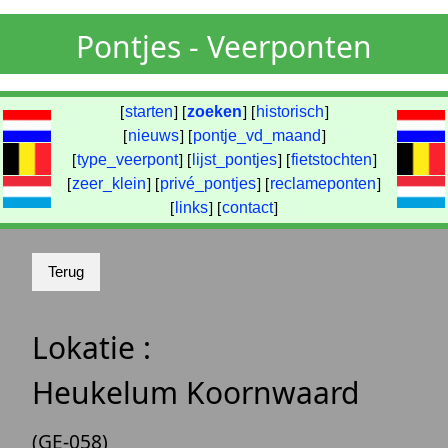
Pontjes - Veerponten
[
starten
] [
zoeken
] [
historisch
]
[
nieuws
] [
pontje_vd_maand
]
[
type_veerpont
] [
lijst_pontjes
] [
fietstochten
]
[
zeer_klein
] [
privé_pontjes
] [
reclameponten
]
[
links
] [
contact
]
Lokatie :
Heukelum Koornwaard
(GE-058)