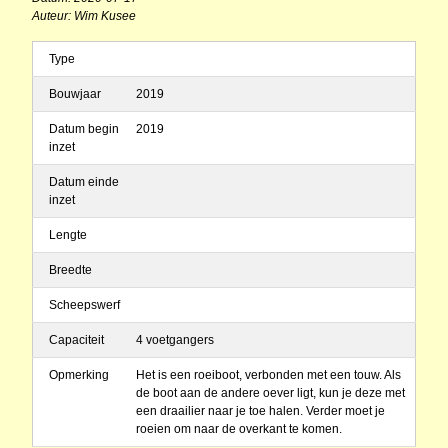
Auteur: Wim Kusee
Type
Bouwjaar
2019
Datum begin
2019
inzet
Datum einde
inzet
Lengte
Breedte
Scheepswerf
Capaciteit
4 voetgangers
Opmerking
Het is een roeiboot, verbonden met een touw. Als
de boot aan de andere oever ligt, kun je deze met
een draailier naar je toe halen. Verder moet je
roeien om naar de overkant te komen.