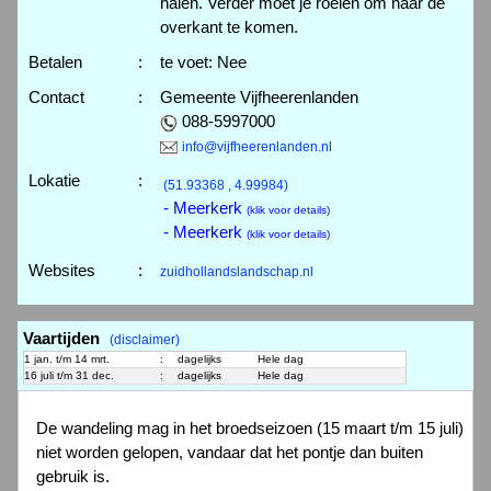
halen. Verder moet je roeien om naar de
overkant te komen.
Betalen
:
te voet: Nee
Contact
:
Gemeente Vijfheerenlanden
088-5997000
info@vijfheerenlanden.nl
Lokatie
:
(51.93368 , 4.99984)
- Meerkerk
(klik voor details)
- Meerkerk
(klik voor details)
Websites
:
zuidhollandslandschap.nl
Vaartijden
(disclaimer)
1 jan. t/m 14 mrt.
:
dagelijks
Hele dag
16 juli t/m 31 dec.
:
dagelijks
Hele dag
De wandeling mag in het broedseizoen (15 maart t/m 15 juli)
niet worden gelopen, vandaar dat het pontje dan buiten
gebruik is.