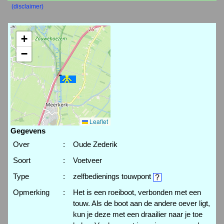
(disclaimer)
+
−
Leaflet
Gegevens
Over
:
Oude Zederik
Soort
:
Voetveer
Type
:
zelfbedienings touwpont
Opmerking
:
Het is een roeiboot, verbonden met een
touw. Als de boot aan de andere oever ligt,
kun je deze met een draailier naar je toe