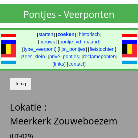
Pontjes - Veerponten
[
starten
] [
zoeken
] [
historisch
]
[
nieuws
] [
pontje_vd_maand
]
[
type_veerpont
] [
lijst_pontjes
] [
fietstochten
]
[
zeer_klein
] [
privé_pontjes
] [
reclameponten
]
[
links
] [
contact
]
Lokatie :
Meerkerk Zouweboezem
(UT-029)