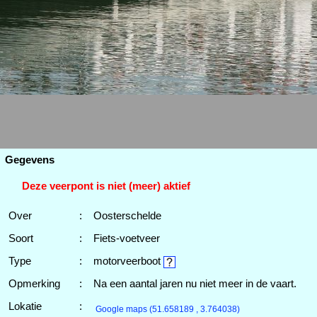
Gegevens
Deze veerpont is niet (meer) aktief
Over
:
Oosterschelde
Soort
:
Fiets-voetveer
Type
:
motorveerboot
Opmerking
:
Na een aantal jaren nu niet meer in de vaart.
Lokatie
:
Google maps
(51.658189 , 3.764038)