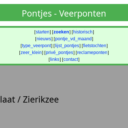
Pontjes - Veerponten
[
starten
] [
zoeken
] [
historisch
]
[
nieuws
] [
pontje_vd_maand
]
[
type_veerpont
] [
lijst_pontjes
] [
fietstochten
]
[
zeer_klein
] [
privé_pontjes
] [
reclameponten
]
[
links
] [
contact
]
laat / Zierikzee