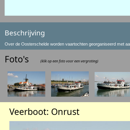
Beschrijving
Over de Oosterschelde worden vaartochten georganiseerd met aanl
Foto's
(klik op een foto voor een vergroting)
Veerboot: Onrust