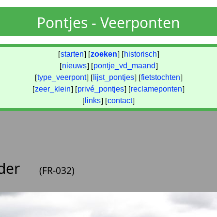
Pontjes - Veerponten
[
starten
] [
zoeken
] [
historisch
]
[
nieuws
] [
pontje_vd_maand
]
[
type_veerpont
] [
lijst_pontjes
] [
fietstochten
]
[
zeer_klein
] [
privé_pontjes
] [
reclameponten
]
[
links
] [
contact
]
lder
(FR-032)