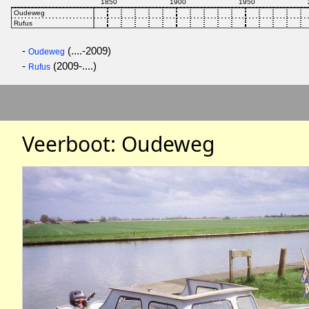
-
(....-2009)
Oudeweg
-
(2009-....)
Rufus
Veerboot: Oudeweg