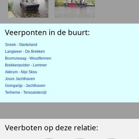
Veerponten in de buurt:
Sneek - Starteiland
Langweer - De Brekken
Boornzwaag - Woudfennen
Brekkenpolder - Lemmer
Akkrum - Nije Skou
Joure Jachthaven
Goingarijp - Jachthaven
Terherne - Tersoalsterzijl
Veerboten op deze relatie: