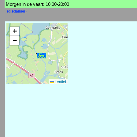
Morgen in de vaart: 10:00-20:00
(disclaimer)
+
−
Leaflet