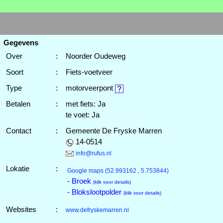
Gegevens
Over
:
Noorder Oudeweg
Soort
:
Fiets-voetveer
Type
:
motorveerpont
Betalen
:
met fiets: Ja
te voet: Ja
Contact
:
Gemeente De Fryske Marren
14-0514
info@rufus.nl
Lokatie
:
Google maps
(52.993162 , 5.753844)
- Broek
(klik voor details)
- Blokslootpolder
(klik voor details)
Websites
:
www.defryskemarren.nl