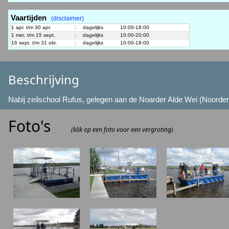
Vaartijden
(disclaimer)
1 apr. t/m 30 apr.
:
dagelijks
10:00-18:00
1 mei. t/m 15 sept.
:
dagelijks
10:00-20:00
16 sept. t/m 31 okt.
:
dagelijks
10:00-18:00
Beschrijving
Nabij zeilschool Rufus, gelegen aan de Noarder Alde Wei (Noorde
Foto's
(klik op een foto voor een vergroting)