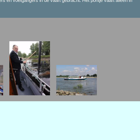
s en voetgangers in de vaart gebracht. Het pontje vaart alleen in