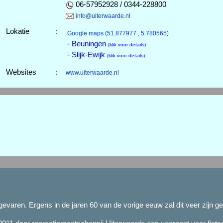
06-57952928 / 0344-228800
info@uiterwaarde.nl
Lokatie
:
Google maps
(51.877977 , 5.780565)
- Beuningen
(klik voor details)
- Slijk-Ewijk
(klik voor details)
Websites
:
www.uiterwaarde.nl
evaren. Ergens in de jaren 60 van de vorige eeuw zal dit veer zijn ge