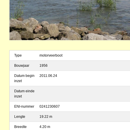
Type
motorveerboot
Bouwjaar
1956
Datum begin
2011.06.24
inzet
Datum einde
inzet
ENI-nummer
0241230607
Lengte
19.22 m
Breedte
4.20 m