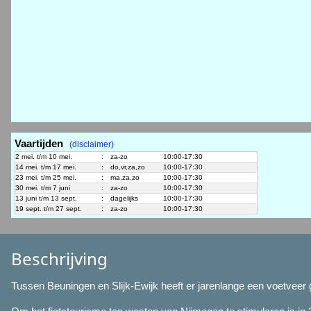
Vaartijden
(disclaimer)
2 mei. t/m 10 mei.
:
za-zo
10:00-17:30
14 mei. t/m 17 mei.
:
do,vr,za,zo
10:00-17:30
23 mei. t/m 25 mei.
:
ma,za,zo
10:00-17:30
30 mei. t/m 7 juni
:
za-zo
10:00-17:30
13 juni t/m 13 sept.
:
dagelijks
10:00-17:30
19 sept. t/m 27 sept.
:
za-zo
10:00-17:30
Beschrijving
Tussen Beuningen en Slijk-Ewijk heeft er jarenlange een voetveer g