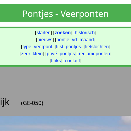
Pontjes - Veerponten
[
starten
] [
zoeken
] [
historisch
]
[
nieuws
] [
pontje_vd_maand
]
[
type_veerpont
] [
lijst_pontjes
] [
fietstochten
]
[
zeer_klein
] [
privé_pontjes
] [
reclameponten
]
[
links
] [
contact
]
ijk
(GE-050)