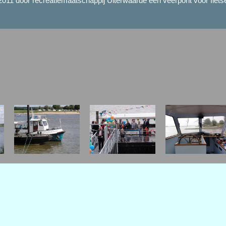
2011 door recreatiemaatschappij Uiterwaarde een veerpont voor fietser