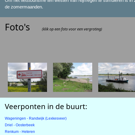
Om het fietstourisme ten westen van Nijmegen te stimuleren is in 
de zomermaanden.
Foto's
(klik op een foto voor een vergroting)
Veerponten in de buurt:
Wageningen - Randwijk (Lexkesveer)
Driel - Oosterbeek
Renkum - Heteren