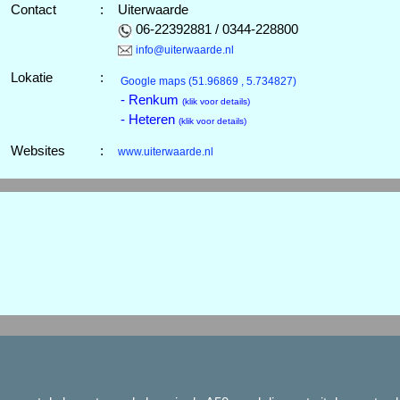
Contact
:
Uiterwaarde
06-22392881 / 0344-228800
info@uiterwaarde.nl
Lokatie
:
Google maps
(51.96869 , 5.734827)
- Renkum
(klik voor details)
- Heteren
(klik voor details)
Websites
:
www.uiterwaarde.nl