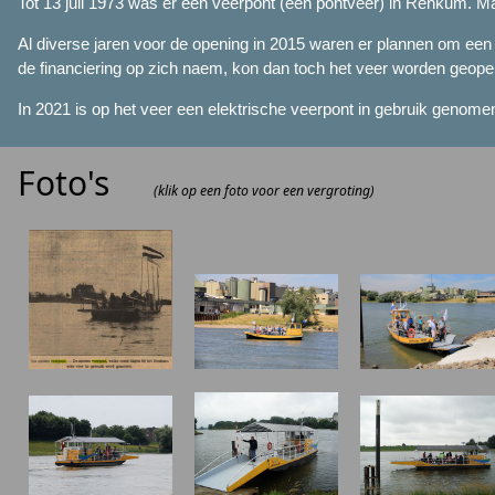
Tot 13 juli 1973 was er een veerpont (een pontveer) in Renkum. Ma
Al diverse jaren voor de opening in 2015 waren er plannen om een 
de financiering op zich naem, kon dan toch het veer worden geope
In 2021 is op het veer een elektrische veerpont in gebruik genome
Foto's
(klik op een foto voor een vergroting)