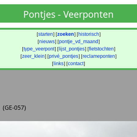
Pontjes - Veerponten
[
starten
] [
zoeken
] [
historisch
]
[
nieuws
] [
pontje_vd_maand
]
[
type_veerpont
] [
lijst_pontjes
] [
fietstochten
]
[
zeer_klein
] [
privé_pontjes
] [
reclameponten
]
[
links
] [
contact
]
(GE-057)