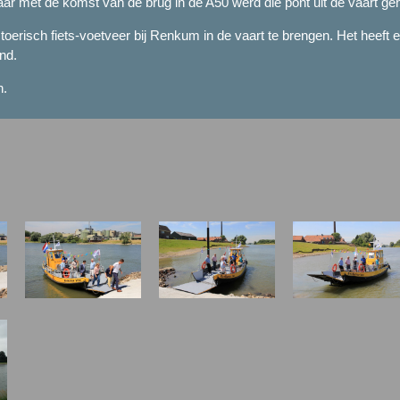
ar met de komst van de brug in de A50 werd die pont uit de vaart ge
toerisch fiets-voetveer bij Renkum in de vaart te brengen. Het heef
nd.
n.