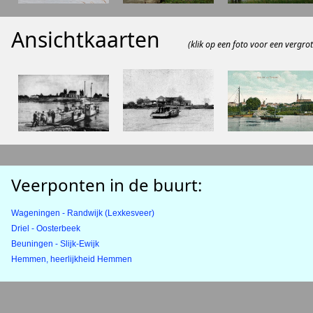
Ansichtkaarten
(klik op een foto voor een vergrot
Veerponten in de buurt:
Wageningen - Randwijk (Lexkesveer)
Driel - Oosterbeek
Beuningen - Slijk-Ewijk
Hemmen, heerlijkheid Hemmen