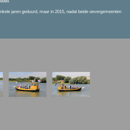
haald.
t enkele jaren geduurd, maar in 2015, nadat beide oevergemeenten