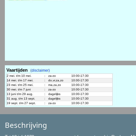
Vaartijden
(disclaimer)
2 mei. t/m 10 mei.
:
za-zo
10:00-17:30
14 mei. t/m 17 mei.
:
do,vr,za,zo
10:00-17:30
23 mei. t/m 25 mei.
:
ma,za,zo
10:00-17:30
30 mei. t/m 7 juni
:
za-zo
10:00-17:30
13 juni t/m 29 aug.
:
dagelijks
10:00-17:30
31 aug. t/m 13 sept.
:
dagelijks
10:00-17:30
19 sept. t/m 27 sept.
:
za-zo
10:00-17:30
Beschrijving