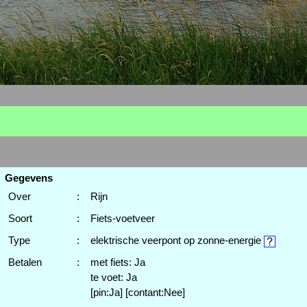
Gegevens
Over
:
Rijn
Soort
:
Fiets-voetveer
Type
:
elektrische veerpont op zonne-energie
Betalen
:
met fiets: Ja
te voet: Ja
[pin:Ja] [contant:Nee]