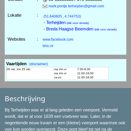
mark.pontje.terheijden@gmail.com
Lokatie
:
(51.640605 , 4.744753)
- Terheijden
(klik voor details)
- Breda Haagse Beemden
(klik voor details)
Websites
:
www.facebook.com
bhic.nl
Vaartijden
(disclaimer)
28 mrt. t/m 25 okt.
:
ma t/m vr
7:30-8:30
ma t/m vr
11:00-18:00
za-zo
11:00-18:00
Beschrijving
Bij Terheijden was er al lang geleden een veerpont. Vermeld
wordt, dat er al voor 1639 een voetveer was. Later, in de
negentiende eeuw kwam er een (kleine) veerpont waarmee ook
vee kon worden overgezet. Deze pont bleef tot net na de