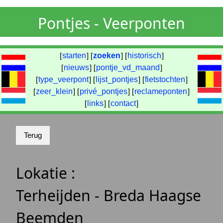
Pontjes - Veerponten
[
starten
] [
zoeken
] [
historisch
]
[
nieuws
] [
pontje_vd_maand
]
[
type_veerpont
] [
lijst_pontjes
] [
fietstochten
]
[
zeer_klein
] [
privé_pontjes
] [
reclameponten
]
[
links
] [
contact
]
Lokatie :
Terheijden - Breda Haagse
Beemden