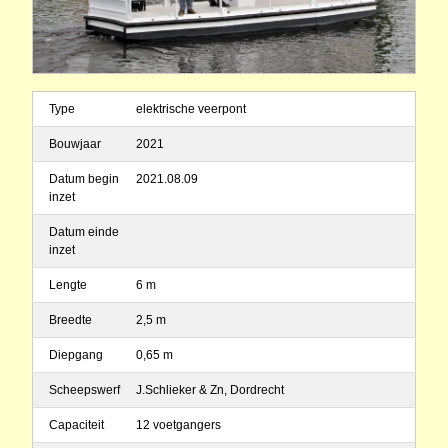
Type
elektrische veerpont
Bouwjaar
2021
Datum begin
2021.08.09
inzet
Datum einde
inzet
Lengte
6 m
Breedte
2,5 m
Diepgang
0,65 m
Scheepswerf
J.Schlieker & Zn, Dordrecht
Capaciteit
12 voetgangers