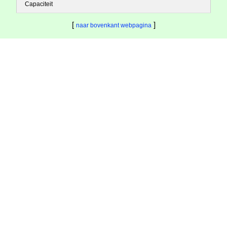
Capaciteit
[
]
naar bovenkant webpagina