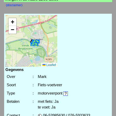
(disclaimer)
+
−
Leaflet
Gegevens
Over
:
Mark
Soort
:
Fiets-voetveer
Type
:
motorveerpont
Betalen
:
met fiets: Ja
te voet: Ja
Contact
:
06-53985630 / 076-5933633