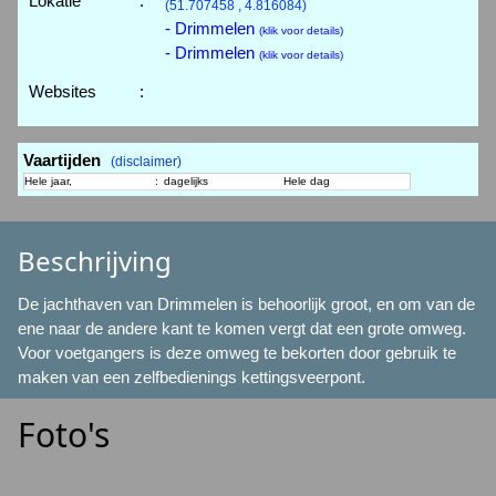
Lokatie
:
(51.707458 , 4.816084)
- Drimmelen
(klik voor details)
- Drimmelen
(klik voor details)
Websites
:
Vaartijden
(disclaimer)
Hele jaar,
:
dagelijks
Hele dag
Beschrijving
De jachthaven van Drimmelen is behoorlijk groot, en om van de
ene naar de andere kant te komen vergt dat een grote omweg.
Voor voetgangers is deze omweg te bekorten door gebruik te
maken van een zelfbedienings kettingsveerpont.
Foto's