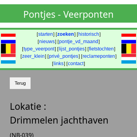
Pontjes - Veerponten
[
starten
] [
zoeken
] [
historisch
]
[
nieuws
] [
pontje_vd_maand
]
[
type_veerpont
] [
lijst_pontjes
] [
fietstochten
]
[
zeer_klein
] [
privé_pontjes
] [
reclameponten
]
[
links
] [
contact
]
Lokatie :
Drimmelen jachthaven
(NB-039)