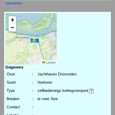
(disclaimer)
+
−
Leaflet
Gegevens
Over
:
Jachthaven Drimmelen
Soort
:
Voetveer
Type
:
zelfbedienings kettingveerpont
Betalen
:
te voet: Nee
Contact
: