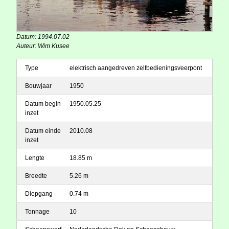
Datum: 1994.07.02
Auteur: Wim Kusee
Type
elektrisch aangedreven zelfbedieningsveerpont
Bouwjaar
1950
Datum begin
1950.05.25
inzet
Datum einde
2010.08
inzet
Lengte
18.85 m
Breedte
5.26 m
Diepgang
0.74 m
Tonnage
10