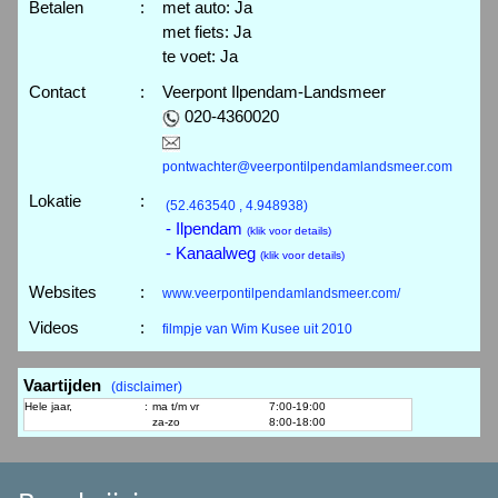
Betalen
:
met auto: Ja
met fiets: Ja
te voet: Ja
Contact
:
Veerpont Ilpendam-Landsmeer
020-4360020
pontwachter@veerpontilpendamlandsmeer.com
Lokatie
:
(52.463540 , 4.948938)
- Ilpendam
(klik voor details)
- Kanaalweg
(klik voor details)
Websites
:
www.veerpontilpendamlandsmeer.com/
Videos
:
filmpje van Wim Kusee uit 2010
Vaartijden
(disclaimer)
Hele jaar,
:
ma t/m vr
7:00-19:00
za-zo
8:00-18:00