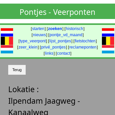
Pontjes - Veerponten
[
starten
] [
zoeken
] [
historisch
]
[
nieuws
] [
pontje_vd_maand
]
[
type_veerpont
] [
lijst_pontjes
] [
fietstochten
]
[
zeer_klein
] [
privé_pontjes
] [
reclameponten
]
[
links
] [
contact
]
Lokatie :
Ilpendam Jaagweg -
Kanaalweg