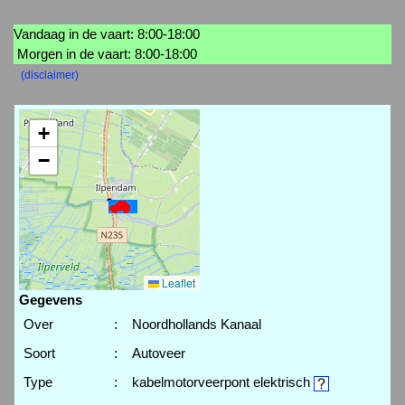
Vandaag in de vaart: 8:00-18:00
Morgen in de vaart: 8:00-18:00
(disclaimer)
+
−
Leaflet
Gegevens
Over
:
Noordhollands Kanaal
Soort
:
Autoveer
Type
:
kabelmotorveerpont elektrisch