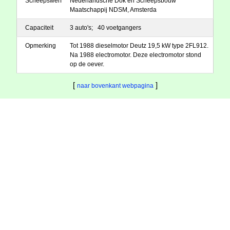
Scheepswerf
Nederlandsche Dok en Scheepsbouw
Maatschappij NDSM, Amsterda
Capaciteit
3 auto's; 40 voetgangers
Opmerking
Tot 1988 dieselmotor Deutz 19,5 kW type 2FL912.
Na 1988 electromotor. Deze electromotor stond
op de oever.
[
]
naar bovenkant webpagina