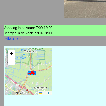
Vandaag in de vaart: 7:00-19:00
Morgen in de vaart: 9:00-19:00
(disclaimer)
+
−
Leaflet