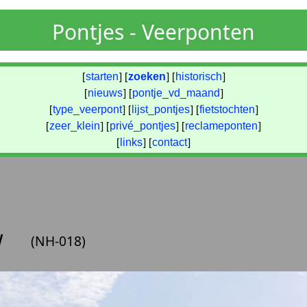
Pontjes - Veerponten
[
starten
] [
zoeken
] [
historisch
]
[
nieuws
] [
pontje_vd_maand
]
[
type_veerpont
] [
lijst_pontjes
] [
fietstochten
]
[
zeer_klein
] [
privé_pontjes
] [
reclameponten
]
[
links
] [
contact
]
w
(NH-018)