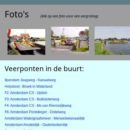
Foto's
(klik op een foto voor een vergroting)
Veerponten in de buurt:
Ilpendam Jaagweg - Kanaalweg
Holysloot - Broek in Waterland
F2: Amsterdam CS - IJplein
F3: Amsterdam CS - Buiksloterweg
F4: Amsterdam CS - Ms.van Riemsdijkweg
F6: Amsterdam Pontsteiger - Distelweg
Amsterdam Watergraafsmeer - Merwedekanaaldijk
Amsterdam Amsteldijk - Ouderkerkerdijk