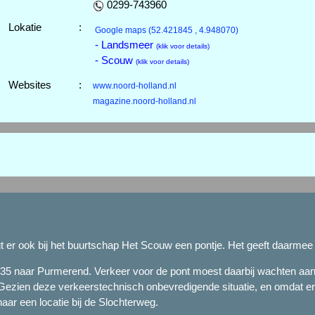
0299-743960
Lokatie
:
Google maps
(52.421845 , 4.948070)
- Landsmeer
(klik voor details)
- Scouw
(klik voor details)
Websites
:
www.noord-holland.nl
magazine.noord-holland.nl
t er ook bij het buurtschap Het Scouw een pontje. Het geeft daarmee e
35 naar Purmerend. Verkeer voor de pont moest daarbij wachten aan d
. Gezien deze verkeerstechnisch onbevredigende situatie, en omdat e
naar een locatie bij de Slochterweg.