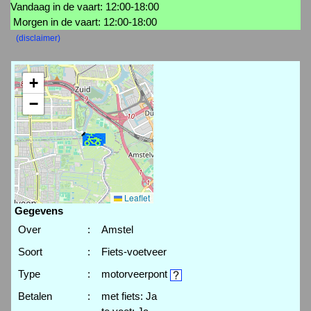
Vandaag in de vaart: 12:00-18:00
Morgen in de vaart: 12:00-18:00
(disclaimer)
+
−
Leaflet
Gegevens
Over
:
Amstel
Soort
:
Fiets-voetveer
Type
:
motorveerpont
Betalen
:
met fiets: Ja