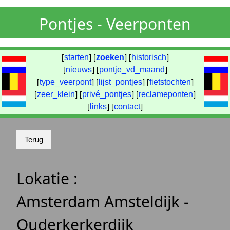
Pontjes - Veerponten
[
starten
] [
zoeken
] [
historisch
]
[
nieuws
] [
pontje_vd_maand
]
[
type_veerpont
] [
lijst_pontjes
] [
fietstochten
]
[
zeer_klein
] [
privé_pontjes
] [
reclameponten
]
[
links
] [
contact
]
Lokatie :
Amsterdam Amsteldijk -
Ouderkerkerdijk