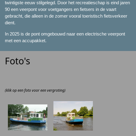
twintigste eeuw stilgelegd. Door het recreatieschap is eind jaren
90 een veerpont voor voetgangers en fietsers in de vaart
gebracht, die alleen in de zomer vooral toeristisch fietsverkeer
dient.
In 2025 is de pont omgebouwd naar een electrische veerpont
met een accupakket.
Foto's
(klik op een foto voor een vergroting)