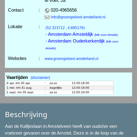
te voet: Ja
Contact
:
020-4965656
info@groengebied-amstelland.nl
Lokatie
:
(52.323712 , 4.895176)
- Amsterdam Amsteldijk
(klik voor details)
- Amsterdam Ouderkerkerdijk
(klik voor
details)
Websites
:
www.groengebied-amstelland.nl
Vaartijden
(disclaimer)
4 apr. t/m 30 apr.
:
za-zo
12:00-18:00
1 mei. t/m 31 aug.
:
dagelijks
12:00-18:00
1 sept. t/m 30 sept.
:
za-zo
12:00-18:00
Beschrijving
Aan de Kalfjeslaan in Amstelveen heeft van oudsher een
voetveer gevaren over de Amstel. Deze is in de loop van de