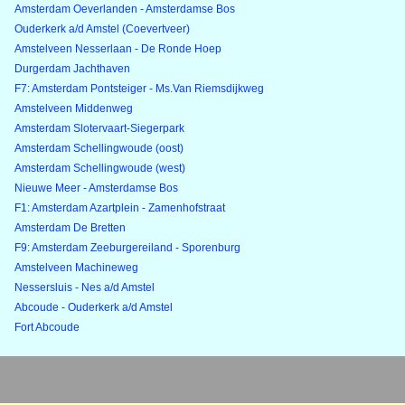
Amsterdam Oeverlanden - Amsterdamse Bos
Ouderkerk a/d Amstel (Coevertveer)
Amstelveen Nesserlaan - De Ronde Hoep
Durgerdam Jachthaven
F7: Amsterdam Pontsteiger - Ms.Van Riemsdijkweg
Amstelveen Middenweg
Amsterdam Slotervaart-Siegerpark
Amsterdam Schellingwoude (oost)
Amsterdam Schellingwoude (west)
Nieuwe Meer - Amsterdamse Bos
F1: Amsterdam Azartplein - Zamenhofstraat
Amsterdam De Bretten
F9: Amsterdam Zeeburgereiland - Sporenburg
Amstelveen Machineweg
Nessersluis - Nes a/d Amstel
Abcoude - Ouderkerk a/d Amstel
Fort Abcoude