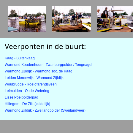
Veerponten in de buurt:
Kaag - Buitenkaag
Warmond Koudenhoorn -Zwanburgpolder / Tengnagel
Warmond Zijldijk - Warmond soc. de Kaag
Leiden Merenwijk - Warmond Zijldijk
Woubrugge - Roelofarendsveen
Leimuiden - Oude Wetering
Lisse Poelpolderpad
Hillegom - De Zilk (zuidelijk)
Warmond Zijldijk - Zweilandpolder (Sweilandveer)