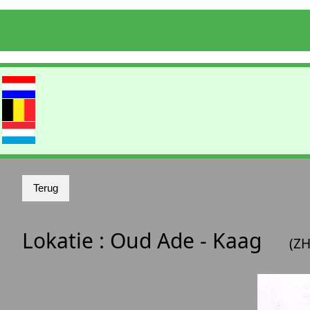
Lokatie :
Oud Ade - Kaag
(ZH