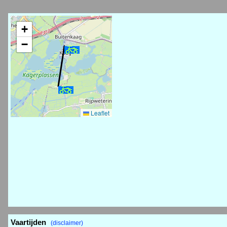
+
−
Leaflet
Vaartijden
(disclaimer)