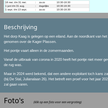
16 mei. t/m 31 mei.
:
za-zo
10:30-16:30
1 juni t/m 31 aug.
:
dagelijks
10:30-16:30
1 sept. t/m 13 sept.
:
za-zo
10:30-16:30
Beschrijving
Het dorp Kaag is gelegen op een eiland. Aan de noordkant van het e
genomen over de Kager Plassen.
Het pontje vaart alleen in de zomermaanden.
Vanaf de uitbraak van corona in 2020 heeft het pontje niet meer gev
de rug was.
Maar in 2024 werd bekend, dat een andere exploitant toch kans zag h
(bij De Stal, Julianalaan 26). Het betreft een proef voor het jaar 2
zal gaan varen.
Foto's
(klik op een foto voor een vergroting)