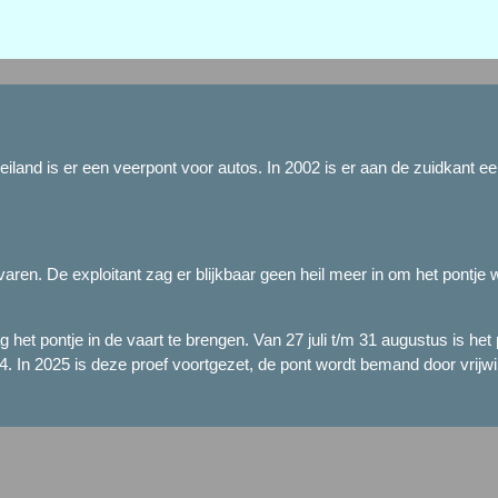
iland is er een veerpont voor autos. In 2002 is er aan de zuidkant ee
aren. De exploitant zag er blijkbaar geen heil meer in om het pontje w
et pontje in de vaart te brengen. Van 27 juli t/m 31 augustus is het p
024. In 2025 is deze proef voortgezet, de pont wordt bemand door vrijwil