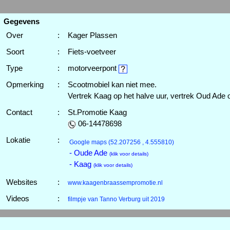
Gegevens
Over
:
Kager Plassen
Soort
:
Fiets-voetveer
Type
:
motorveerpont
Opmerking
:
Scootmobiel kan niet mee.
Vertrek Kaag op het halve uur, vertrek Oud Ade o
Contact
:
St.Promotie Kaag
06-14478698
Lokatie
:
Google maps
(52.207256 , 4.555810)
- Oude Ade
(klik voor details)
- Kaag
(klik voor details)
Websites
:
www.kaagenbraassempromotie.nl
Videos
:
filmpje van Tanno Verburg uit 2019