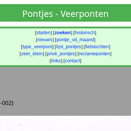
Pontjes - Veerponten
[
starten
] [
zoeken
] [
historisch
]
[
nieuws
] [
pontje_vd_maand
]
[
type_veerpont
] [
lijst_pontjes
] [
fietstochten
]
[
zeer_klein
] [
privé_pontjes
] [
reclameponten
]
[
links
] [
contact
]
-002)