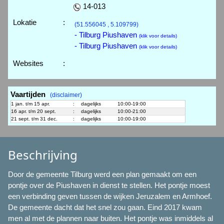
14-013
Lokatie
:
(51.556045 , 5.109799)
- Tilburg Piushaven
(klik voor details)
- Tilburg Piushaven
(klik voor details)
Websites
:
Vaartijden
(disclaimer)
1 jan. t/m 15 apr.
:
dagelijks
10:00-19:00
16 apr. t/m 20 sept.
:
dagelijks
10:00-21:00
21 sept. t/m 31 dec.
:
dagelijks
10:00-19:00
Beschrijving
Door de gemeente Tilburg werd een plan gemaakt om een
pontje over de Piushaven in dienst te stellen. Het pontje moest
een verbinding geven tussen de wijken Jeruzalem en Armhoef.
De gemeente dacht dat het snel zou gaan. Eind 2017 kwam
men al met de plannen naar buiten. Het pontje was inmiddels al