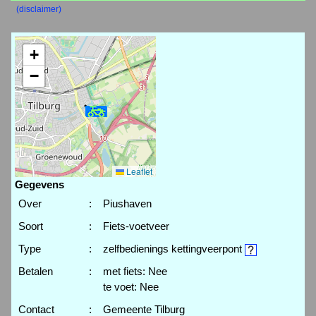
(disclaimer)
+
−
Leaflet
Gegevens
Over
:
Piushaven
Soort
:
Fiets-voetveer
Type
:
zelfbedienings kettingveerpont
Betalen
:
met fiets: Nee
te voet: Nee
Contact
:
Gemeente Tilburg