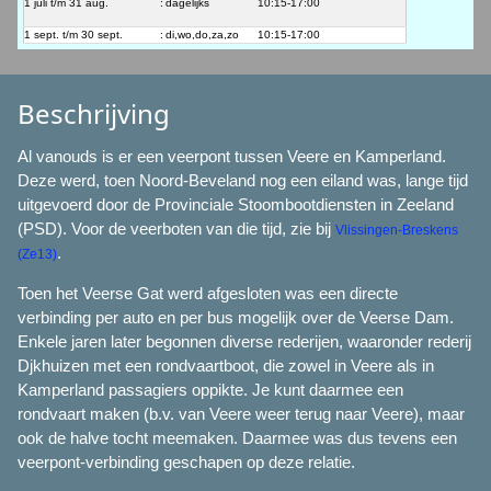
1 juli t/m 31 aug.
:
dagelijks
10:15-17:00
1 sept. t/m 30 sept.
:
di,wo,do,za,zo
10:15-17:00
Beschrijving
Al vanouds is er een veerpont tussen Veere en Kamperland.
Deze werd, toen Noord-Beveland nog een eiland was, lange tijd
uitgevoerd door de Provinciale Stoombootdiensten in Zeeland
(PSD). Voor de veerboten van die tijd, zie bij
Vlissingen-Breskens
.
(Ze13)
Toen het Veerse Gat werd afgesloten was een directe
verbinding per auto en per bus mogelijk over de Veerse Dam.
Enkele jaren later begonnen diverse rederijen, waaronder rederij
Djkhuizen met een rondvaartboot, die zowel in Veere als in
Kamperland passagiers oppikte. Je kunt daarmee een
rondvaart maken (b.v. van Veere weer terug naar Veere), maar
ook de halve tocht meemaken. Daarmee was dus tevens een
veerpont-verbinding geschapen op deze relatie.