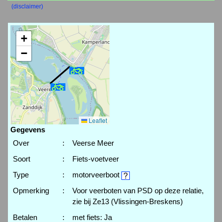
(disclaimer)
+
−
Leaflet
Gegevens
Over
:
Veerse Meer
Soort
:
Fiets-voetveer
Type
:
motorveerboot
Opmerking
:
Voor veerboten van PSD op deze relatie,
zie bij Ze13 (Vlissingen-Breskens)
Betalen
:
met fiets: Ja