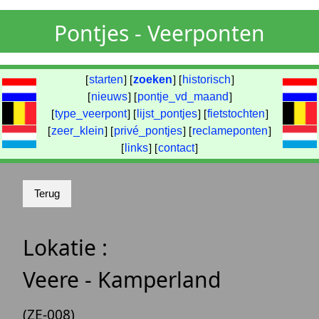
Pontjes - Veerponten
[
starten
] [
zoeken
] [
historisch
]
[
nieuws
] [
pontje_vd_maand
]
[
type_veerpont
] [
lijst_pontjes
] [
fietstochten
]
[
zeer_klein
] [
privé_pontjes
] [
reclameponten
]
[
links
] [
contact
]
Lokatie :
Veere - Kamperland
(ZE-008)