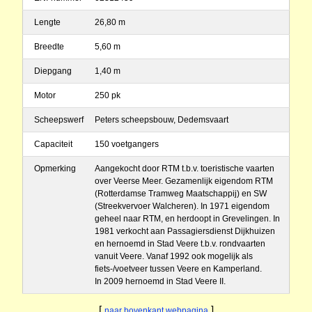
Lengte
26,80 m
Breedte
5,60 m
Diepgang
1,40 m
Motor
250 pk
Scheepswerf
Peters scheepsbouw, Dedemsvaart
Capaciteit
150 voetgangers
Opmerking
Aangekocht door RTM t.b.v. toeristische vaarten
over Veerse Meer. Gezamenlijk eigendom RTM
(Rotterdamse Tramweg Maatschappij) en SW
(Streekvervoer Walcheren). In 1971 eigendom
geheel naar RTM, en herdoopt in Grevelingen. In
1981 verkocht aan Passagiersdienst Dijkhuizen
en hernoemd in Stad Veere t.b.v. rondvaarten
vanuit Veere. Vanaf 1992 ook mogelijk als
fiets-/voetveer tussen Veere en Kamperland.
In 2009 hernoemd in Stad Veere II.
[
]
naar bovenkant webpagina