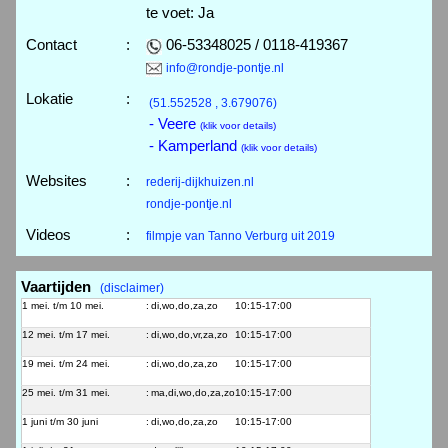
te voet: Ja
Contact
:
06-53348025 / 0118-419367
info@rondje-pontje.nl
Lokatie
:
(51.552528 , 3.679076)
- Veere
(klik voor details)
- Kamperland
(klik voor details)
Websites
:
rederij-dijkhuizen.nl
rondje-pontje.nl
Videos
:
filmpje van Tanno Verburg uit 2019
Vaartijden
(disclaimer)
1 mei. t/m 10 mei.
:
di,wo,do,za,zo
10:15-17:00
12 mei. t/m 17 mei.
:
di,wo,do,vr,za,zo
10:15-17:00
19 mei. t/m 24 mei.
:
di,wo,do,za,zo
10:15-17:00
25 mei. t/m 31 mei.
:
ma,di,wo,do,za,zo
10:15-17:00
1 juni t/m 30 juni
:
di,wo,do,za,zo
10:15-17:00