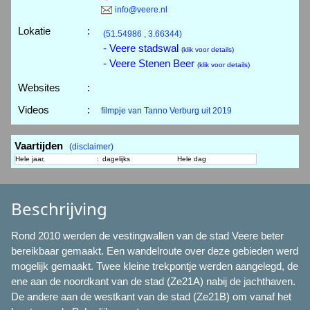
info@veere.nl
Lokatie
:
(51.54986 , 3.66344)
- Veere stadswal
(klik voor details)
- Veere Stenen Beer
(klik voor details)
Websites
:
Videos
:
filmpje van Tanno Verburg uit 2019
Vaartijden
(disclaimer)
Hele jaar,
:
dagelijks
Hele dag
Beschrijving
Rond 2010 werden de vestingwallen van de stad Veere beter
bereikbaar gemaakt. Een wandelroute over deze gebieden werd
mogelijk gemaakt. Twee kleine trekpontje werden aangelegd, de
ene aan de noordkant van de stad (Ze21A) nabij de jachthaven.
De andere aan de westkant van de stad (Ze21B) om vanaf het