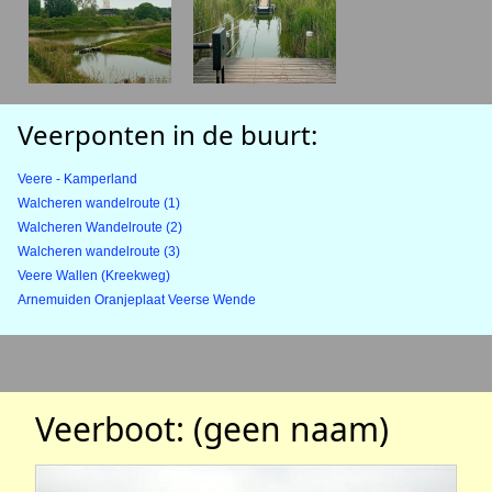
Veerponten in de buurt:
Veere - Kamperland
Walcheren wandelroute (1)
Walcheren Wandelroute (2)
Walcheren wandelroute (3)
Veere Wallen (Kreekweg)
Arnemuiden Oranjeplaat Veerse Wende
Veerboot: (geen naam)