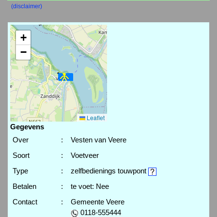
(disclaimer)
+
−
Leaflet
Gegevens
Over
:
Vesten van Veere
Soort
:
Voetveer
Type
:
zelfbedienings touwpont
Betalen
:
te voet: Nee
Contact
:
Gemeente Veere
0118-555444