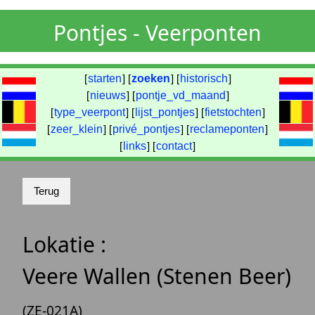
Pontjes - Veerponten
[
starten
] [
zoeken
] [
historisch
]
[
nieuws
] [
pontje_vd_maand
]
[
type_veerpont
] [
lijst_pontjes
] [
fietstochten
]
[
zeer_klein
] [
privé_pontjes
] [
reclameponten
]
[
links
] [
contact
]
Lokatie :
Veere Wallen (Stenen Beer)
(ZE-021A)