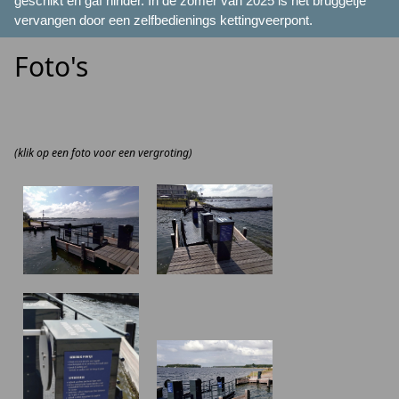
geschikt en gaf hinder. In de zomer van 2025 is het bruggetje
vervangen door een zelfbedienings kettingveerpont.
Foto's
(klik op een foto voor een vergroting)