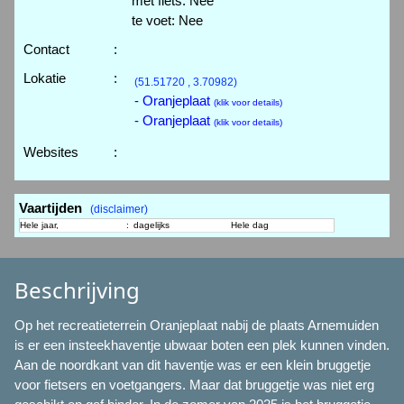
met fiets: Nee
te voet: Nee
Contact
:
Lokatie
:
(51.51720 , 3.70982)
- Oranjeplaat
(klik voor details)
- Oranjeplaat
(klik voor details)
Websites
:
Vaartijden
(disclaimer)
Hele jaar,
:
dagelijks
Hele dag
Beschrijving
Op het recreatieterrein Oranjeplaat nabij de plaats Arnemuiden
is er een insteekhaventje ubwaar boten een plek kunnen vinden.
Aan de noordkant van dit haventje was er een klein bruggetje
voor fietsers en voetgangers. Maar dat bruggetje was niet erg