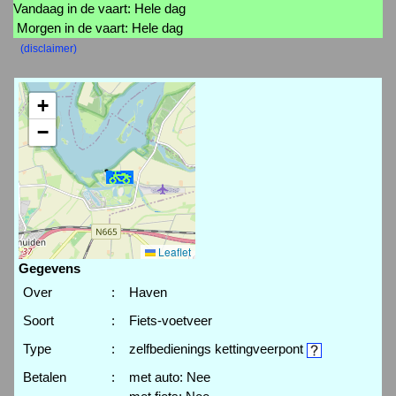
Vandaag in de vaart: Hele dag
Morgen in de vaart: Hele dag
(disclaimer)
+
−
Leaflet
Gegevens
Over
:
Haven
Soort
:
Fiets-voetveer
Type
:
zelfbedienings kettingveerpont
Betalen
:
met auto: Nee