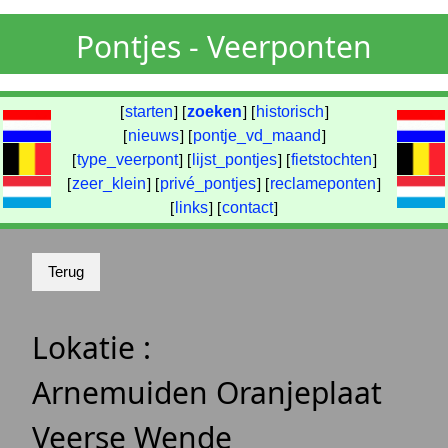
Pontjes - Veerponten
[
starten
] [
zoeken
] [
historisch
]
[
nieuws
] [
pontje_vd_maand
]
[
type_veerpont
] [
lijst_pontjes
] [
fietstochten
]
[
zeer_klein
] [
privé_pontjes
] [
reclameponten
]
[
links
] [
contact
]
Lokatie :
Arnemuiden Oranjeplaat
Veerse Wende