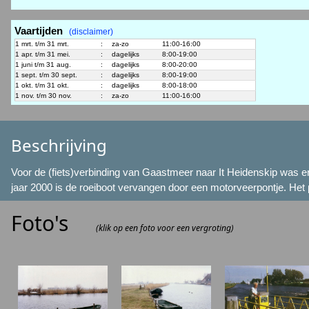
Vaartijden
(disclaimer)
1 mrt. t/m 31 mrt.
:
za-zo
11:00-16:00
1 apr. t/m 31 mei.
:
dagelijks
8:00-19:00
1 juni t/m 31 aug.
:
dagelijks
8:00-20:00
1 sept. t/m 30 sept.
:
dagelijks
8:00-19:00
1 okt. t/m 31 okt.
:
dagelijks
8:00-18:00
1 nov. t/m 30 nov.
:
za-zo
11:00-16:00
Beschrijving
Voor de (fiets)verbinding van Gaastmeer naar It Heidenskip was er 
jaar 2000 is de roeiboot vervangen door een motorveerpontje. Het pon
Foto's
(klik op een foto voor een vergroting)