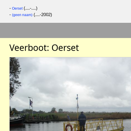
-
(....-....)
Oerset
-
(....-2002)
(geen naam)
Veerboot: Oerset