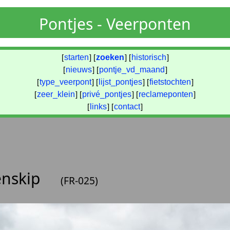
Pontjes - Veerponten
[
starten
] [
zoeken
] [
historisch
]
[
nieuws
] [
pontje_vd_maand
]
[
type_veerpont
] [
lijst_pontjes
] [
fietstochten
]
[
zeer_klein
] [
privé_pontjes
] [
reclameponten
]
[
links
] [
contact
]
enskip
(FR-025)