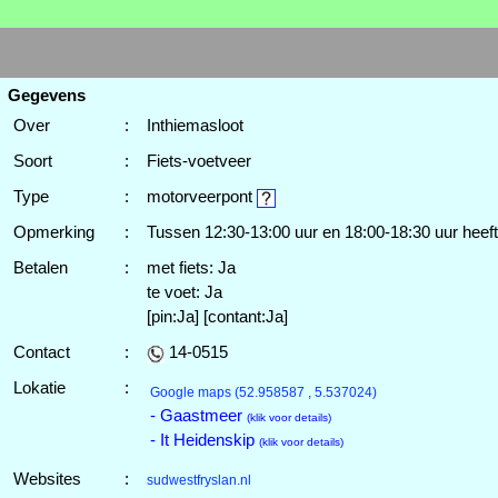
Gegevens
Over
:
Inthiemasloot
Soort
:
Fiets-voetveer
Type
:
motorveerpont
Opmerking
:
Tussen 12:30-13:00 uur en 18:00-18:30 uur heef
Betalen
:
met fiets: Ja
te voet: Ja
[pin:Ja] [contant:Ja]
Contact
:
14-0515
Lokatie
:
Google maps
(52.958587 , 5.537024)
- Gaastmeer
(klik voor details)
- It Heidenskip
(klik voor details)
Websites
:
sudwestfryslan.nl