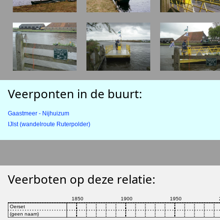
Veerponten in de buurt:
Gaastmeer - Nijhuizum
IJlst (wandelroute Ruterpolder)
Veerboten op deze relatie: