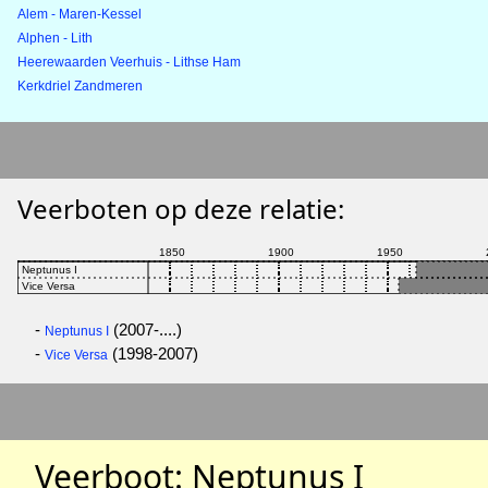
Alem - Maren-Kessel
Alphen - Lith
Heerewaarden Veerhuis - Lithse Ham
Kerkdriel Zandmeren
Veerboten op deze relatie:
-
(2007-....)
Neptunus I
-
(1998-2007)
Vice Versa
Veerboot: Neptunus I