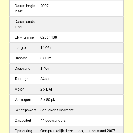
Datum begin
2007
inzet
Datum einde
inzet
ENI-nummer
02334488
Lengte
14.02 m
Breedte
3.80 m
Diepgang
1.40 m
Tonnage
34 ton
Motor
2 x DAF
Vermogen
2 x 80 pk
Scheepswerf
Schlieker, Sliedrecht
Capaciteit
44 voetgangers
Opmerking
Oorspronkelijk directiebootje. Inzet vanaf 2007: