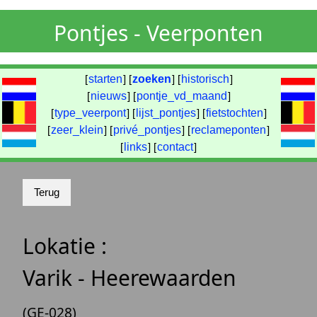
Pontjes - Veerponten
[
starten
] [
zoeken
] [
historisch
]
[
nieuws
] [
pontje_vd_maand
]
[
type_veerpont
] [
lijst_pontjes
] [
fietstochten
]
[
zeer_klein
] [
privé_pontjes
] [
reclameponten
]
[
links
] [
contact
]
Lokatie :
Varik - Heerewaarden
(GE-028)