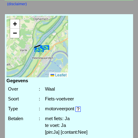
(disclaimer)
+
−
Leaflet
Gegevens
Over
:
Waal
Soort
:
Fiets-voetveer
Type
:
motorveerpont
Betalen
:
met fiets: Ja
te voet: Ja
[pin:Ja] [contant:Nee]