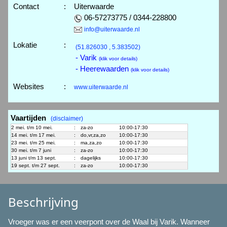
Contact
:
Uiterwaarde
06-57273775 / 0344-228800
info@uiterwaarde.nl
Lokatie
:
(51.826030 , 5.383502)
- Varik
(klik voor details)
- Heerewaarden
(klik voor details)
Websites
:
www.uiterwaarde.nl
Vaartijden
(disclaimer)
2 mei. t/m 10 mei.
:
za-zo
10:00-17:30
14 mei. t/m 17 mei.
:
do,vr,za,zo
10:00-17:30
23 mei. t/m 25 mei.
:
ma,za,zo
10:00-17:30
30 mei. t/m 7 juni
:
za-zo
10:00-17:30
13 juni t/m 13 sept.
:
dagelijks
10:00-17:30
19 sept. t/m 27 sept.
:
za-zo
10:00-17:30
Beschrijving
Vroeger was er een veerpont over de Waal bij Varik. Wanneer