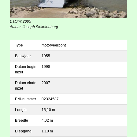
Datum: 2005
Auteur: Joseph Stekelenburg
Type
motorveerpont
Bouwjaar
1955
Datum begin
1998
inzet
Datum einde
2007
inzet
ENI-nummer
02324587
Lengte
15,10 m
Breedte
4.02 m
Diepgang
1.10 m