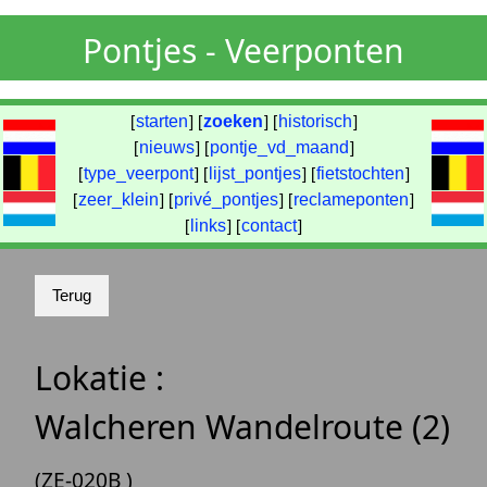
Pontjes - Veerponten
[
starten
] [
zoeken
] [
historisch
]
[
nieuws
] [
pontje_vd_maand
]
[
type_veerpont
] [
lijst_pontjes
] [
fietstochten
]
[
zeer_klein
] [
privé_pontjes
] [
reclameponten
]
[
links
] [
contact
]
Lokatie :
Walcheren Wandelroute (2)
(ZE-020B )