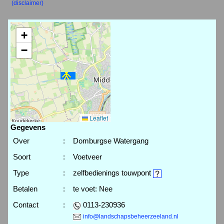
(disclaimer)
+
−
Leaflet
Gegevens
Over
:
Domburgse Watergang
Soort
:
Voetveer
Type
:
zelfbedienings touwpont
Betalen
:
te voet: Nee
Contact
:
0113-230936
info@landschapsbeheerzeeland.nl