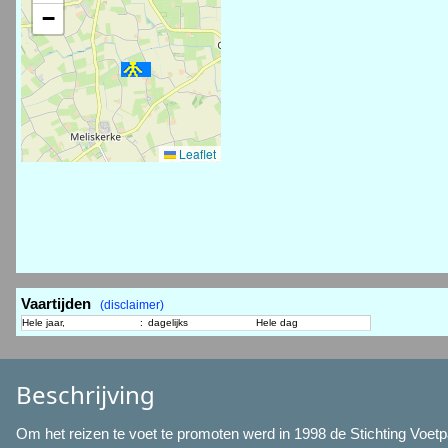
−
Leaflet
Vaartijden
(disclaimer)
Hele jaar,
:
dagelijks
Hele dag
Beschrijving
Om het reizen te voet te promoten werd in 1998 de Stichting Voet