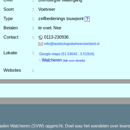
Soort
:
Voetveer
Type
:
zelfbedienings touwpont
Betalen
:
te voet: Nee
Contact
:
0113-230936
info@landschapsbeheerzeeland.nl
Lokatie
:
Google maps
(51.53042 , 3.51916)
- Walcheren
(klik voor details)
Websites
:
paden Walcheren (SVW) opgericht. Doel was het wandelen over boerenl