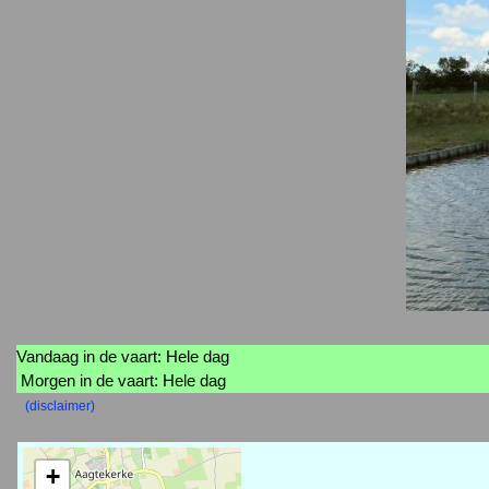
Vandaag in de vaart: Hele dag
Morgen in de vaart: Hele dag
(disclaimer)
+