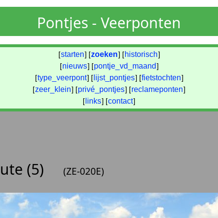
Pontjes - Veerponten
[
starten
] [
zoeken
] [
historisch
]
[
nieuws
] [
pontje_vd_maand
]
[
type_veerpont
] [
lijst_pontjes
] [
fietstochten
]
[
zeer_klein
] [
privé_pontjes
] [
reclameponten
]
[
links
] [
contact
]
ute (5)
(ZE-020E)