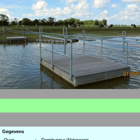
Gegevens
Over
:
Domburgse Watergang