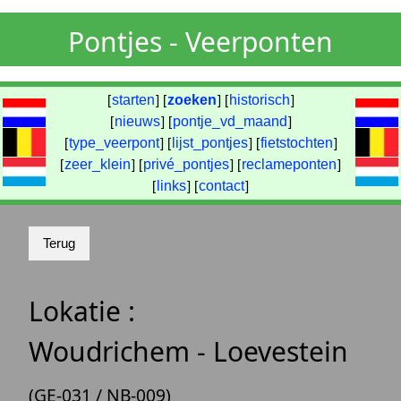
Pontjes - Veerponten
[
starten
] [
zoeken
] [
historisch
]
[
nieuws
] [
pontje_vd_maand
]
[
type_veerpont
] [
lijst_pontjes
] [
fietstochten
]
[
zeer_klein
] [
privé_pontjes
] [
reclameponten
]
[
links
] [
contact
]
Lokatie :
Woudrichem - Loevestein
(GE-031 / NB-009)