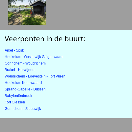
Veerponten in de buurt:
Arkel - Spijk
Heukelum - Oosterwijk Galgenwaard
Gorinchem - Woudrichem
Brakel - Herwijnen
Woudrichem - Loevestein - Fort Vuren
Heukelum Koornwaard
Sprang-Capelle - Dussen
Babyloniënbroek
Fort Giessen
Gorinchem - Sleeuwijk