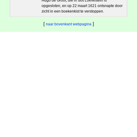
Hugo de Groot, die in slot Loevestein is
opgesloten, en op 22 maart 1621 ontsnapte door
zicht in een boekenkist te verstoppen.
[
]
naar bovenkant webpagina