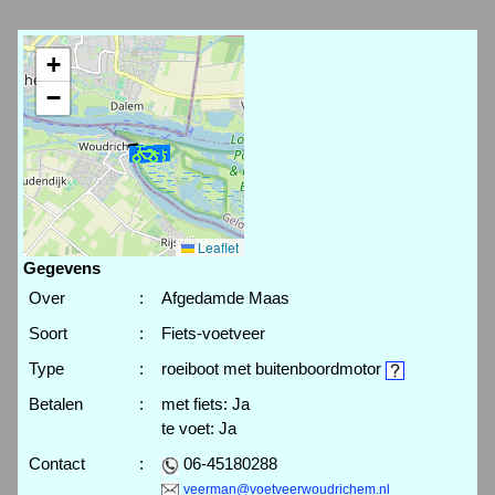
+
−
Leaflet
Gegevens
Over
:
Afgedamde Maas
Soort
:
Fiets-voetveer
Type
:
roeiboot met buitenboordmotor
Betalen
:
met fiets: Ja
te voet: Ja
Contact
:
06-45180288
veerman@voetveerwoudrichem.nl