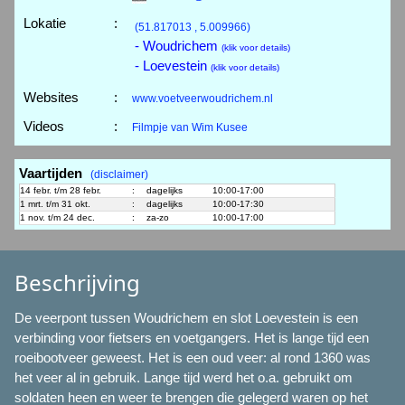
Lokatie
:
(51.817013 , 5.009966)
- Woudrichem
(klik voor details)
- Loevestein
(klik voor details)
Websites
:
www.voetveerwoudrichem.nl
Videos
:
Filmpje van Wim Kusee
Vaartijden
(disclaimer)
14 febr. t/m 28 febr.
:
dagelijks
10:00-17:00
1 mrt. t/m 31 okt.
:
dagelijks
10:00-17:30
1 nov. t/m 24 dec.
:
za-zo
10:00-17:00
Beschrijving
De veerpont tussen Woudrichem en slot Loevestein is een
verbinding voor fietsers en voetgangers. Het is lange tijd een
roeibootveer geweest. Het is een oud veer: al rond 1360 was
het veer al in gebruik. Lange tijd werd het o.a. gebruikt om
soldaten heen en weer te brengen die gelegerd waren op het