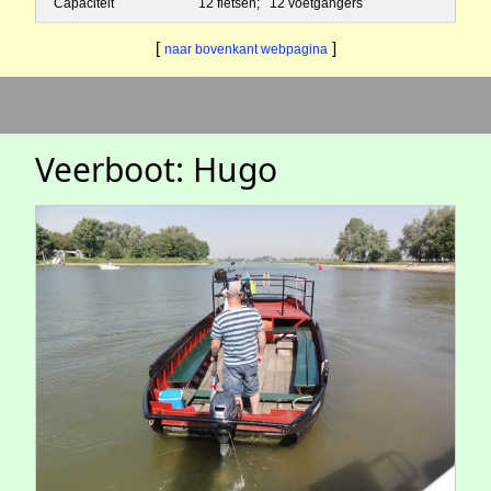
Capaciteit
12 fietsen; 12 voetgangers
[
]
naar bovenkant webpagina
Veerboot: Hugo