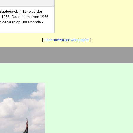
afgebouwd. in 1945 verder
ot 1956. Daarna inzet van 1956
in de vaart op IJssemonde -
[
]
naar bovenkant webpagina