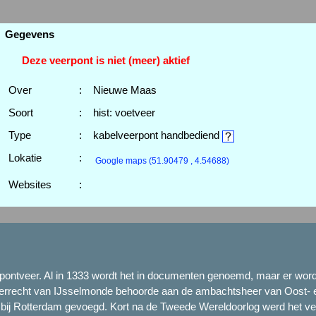
Gegevens
Deze veerpont is niet (meer) aktief
Over
:
Nieuwe Maas
Soort
:
hist: voetveer
Type
:
kabelveerpont handbediend
Lokatie
:
Google maps
(51.90479 , 4.54688)
Websites
:
ud pontveer. Al in 1333 wordt het in documenten genoemd, maar er wor
errecht van IJsselmonde behoorde aan de ambachtsheer van Oost- 
 bij Rotterdam gevoegd. Kort na de Tweede Wereldoorlog werd het ve