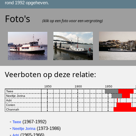
rond 1992 opgeheven.
Foto's
(klik op een foto voor een vergroting)
Veerboten op deze relatie:
-
(1967-1992)
Twee
-
(1973-1986)
Neeltje Jorina
-
(1965-1966)
Adri