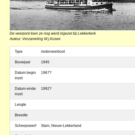
De veerpont toen ze nog werd ingezet bij Lekkerkerk
Auteur: Verzameling W.j.Kusee
Type
motorveerboot
Bouwjaar
1945
Datum begin
1967?
inzet
Datum einde
1992?
inzet
Lengte
Breedte
Scheepswerf
Stam, Nieuw-Lekkerland