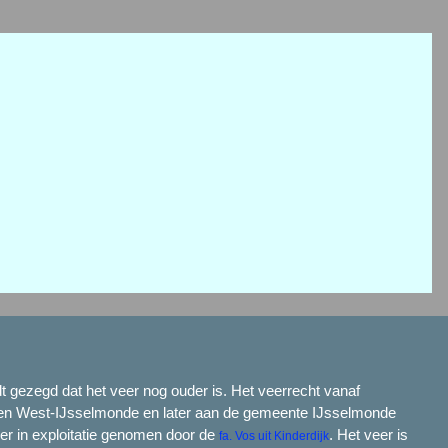
dt gezegd dat het veer nog ouder is. Het veerrecht vanaf
en West-IJsselmonde en later aan de gemeente IJsselmonde
er in exploitatie genomen door de
. Het veer is
fa. Vos uit Kinderdijk