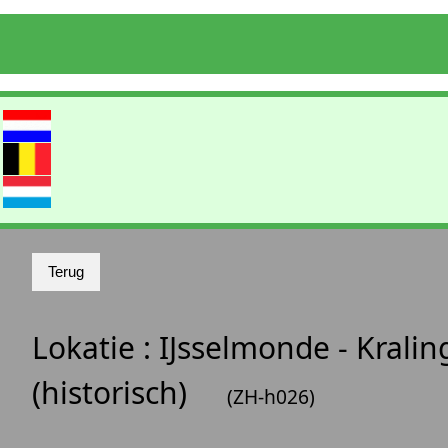
Lokatie :
IJsselmonde - Kralin
(historisch)
(ZH-h026)