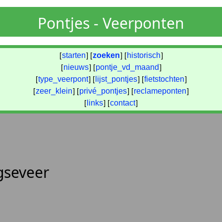
Pontjes - Veerponten
[
starten
] [
zoeken
] [
historisch
]
[
nieuws
] [
pontje_vd_maand
]
[
type_veerpont
] [
lijst_pontjes
] [
fietstochten
]
[
zeer_klein
] [
privé_pontjes
] [
reclameponten
]
[
links
] [
contact
]
gseveer