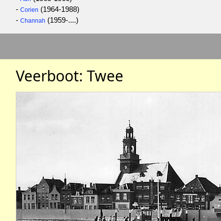
-
(1964-1988)
Corien
-
(1959-....)
Channah
Veerboot: Twee