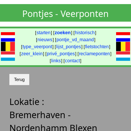
Pontjes - Veerponten
[
starten
] [
zoeken
] [
historisch
]
[
nieuws
] [
pontje_vd_maand
]
[
type_veerpont
] [
lijst_pontjes
] [
fietstochten
]
[
zeer_klein
] [
privé_pontjes
] [
reclameponten
]
[
links
] [
contact
]
Lokatie :
Bremerhaven -
Nordenhamm Blexen