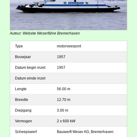
Auteur: Website Weserfähre Bremerhaven
Type
motorveerpont
Bouwjaar
1957
Datum begin inzet
1957
Datum einde inzet
Lengte
56.00 m
Breedte
12.70 m
Diepgang
3.00 m
Vermogen
2 x 600 kW
Scheepswerf
Bauwerft Weser AG, Bremerhaven