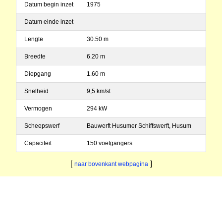
Datum begin inzet
1975
Datum einde inzet
Lengte
30.50 m
Breedte
6.20 m
Diepgang
1.60 m
Snelheid
9,5 km/st
Vermogen
294 kW
Scheepswerf
Bauwerft Husumer Schiffswerft, Husum
Capaciteit
150 voetgangers
[
]
naar bovenkant webpagina