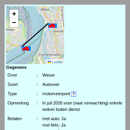
+
−
Leaflet
Gegevens
Over
:
Weser
Soort
:
Autoveer
Type
:
motorveerpont
Opmerking
:
In juli 2026 voor (naar verwachting) enkele
weken buiten dienst
Betalen
:
met auto: Ja
met fiets: Ja