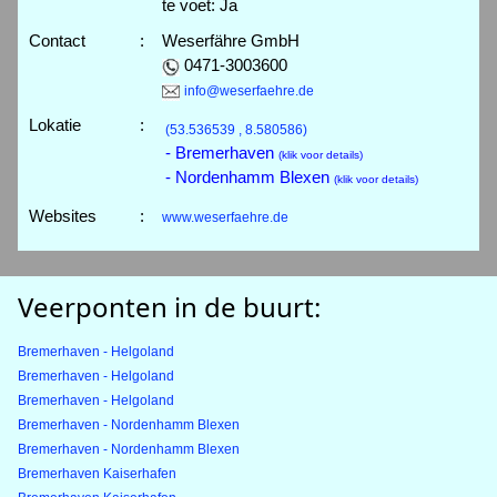
te voet: Ja
Contact
:
Weserfähre GmbH
0471-3003600
info@weserfaehre.de
Lokatie
:
(53.536539 , 8.580586)
- Bremerhaven
(klik voor details)
- Nordenhamm Blexen
(klik voor details)
Websites
:
www.weserfaehre.de
Veerponten in de buurt:
Bremerhaven - Helgoland
Bremerhaven - Helgoland
Bremerhaven - Helgoland
Bremerhaven - Nordenhamm Blexen
Bremerhaven - Nordenhamm Blexen
Bremerhaven Kaiserhafen