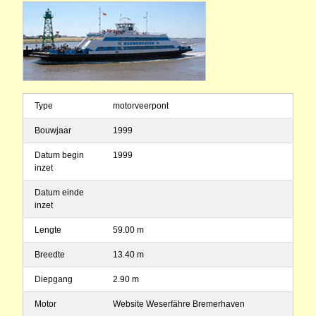
Type
motorveerpont
Bouwjaar
1999
Datum begin
1999
inzet
Datum einde
inzet
Lengte
59.00 m
Breedte
13.40 m
Diepgang
2.90 m
Motor
Website Weserfähre Bremerhaven