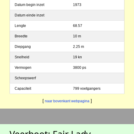
Datum begin inzet
1973
Datum einde inzet
Lengte
68.57
Breedte
10 m
Diepgang
2.25 m
Snelheid
19 kn
Vermogen
3800 ps
Scheepswerf
Capaciteit
799 voetgangers
[
]
naar bovenkant webpagina