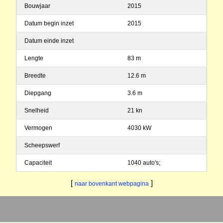
Bouwjaar
2015
Datum begin inzet
2015
Datum einde inzet
Lengte
83 m
Breedte
12.6 m
Diepgang
3.6 m
Snelheid
21 kn
Vermogen
4030 kW
Scheepswerf
Capaciteit
1040 auto's;
[
]
naar bovenkant webpagina