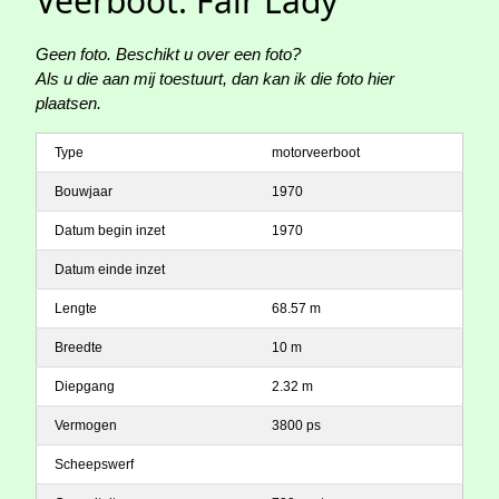
Veerboot: Fair Lady
Geen foto. Beschikt u over een foto?
Als u die aan mij toestuurt, dan kan ik die foto hier
plaatsen.
Type
motorveerboot
Bouwjaar
1970
Datum begin inzet
1970
Datum einde inzet
Lengte
68.57 m
Breedte
10 m
Diepgang
2.32 m
Vermogen
3800 ps
Scheepswerf