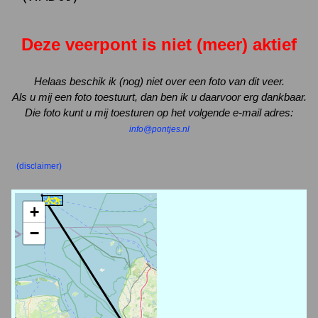
Deze veerpont is niet (meer) aktief
Helaas beschik ik (nog) niet over een foto van dit veer.
Als u mij een foto toestuurt, dan ben ik u daarvoor erg dankbaar.
Die foto kunt u mij toesturen op het volgende e-mail adres:
info@pontjes.nl
(disclaimer)
+
−