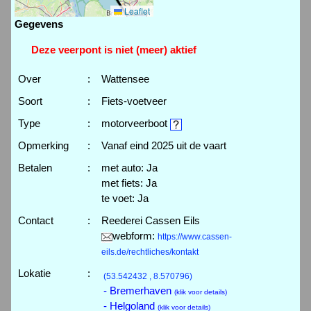
Leaflet
Gegevens
Deze veerpont is niet (meer) aktief
Over
:
Wattensee
Soort
:
Fiets-voetveer
Type
:
motorveerboot
Opmerking
:
Vanaf eind 2025 uit de vaart
Betalen
:
met auto: Ja
met fiets: Ja
te voet: Ja
Contact
:
Reederei Cassen Eils
webform:
https://www.cassen-
eils.de/rechtliches/kontakt
Lokatie
:
(53.542432 , 8.570796)
- Bremerhaven
(klik voor details)
- Helgoland
(klik voor details)