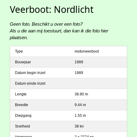
Veerboot: Nordlicht
Geen foto. Beschikt u over een foto?
Als u die aan mij toestuurt, dan kan ik die foto hier
plaatsen.
Type
motorveerboot
Bouwjaar
1989
Datum begin inzet
1989
Datum einde inzet
Lengte
38.80 m
Breedte
9.44 m
Diepgang
1.55 m
Snelheid
38 kn
Vermogen
2 x 2774 ps