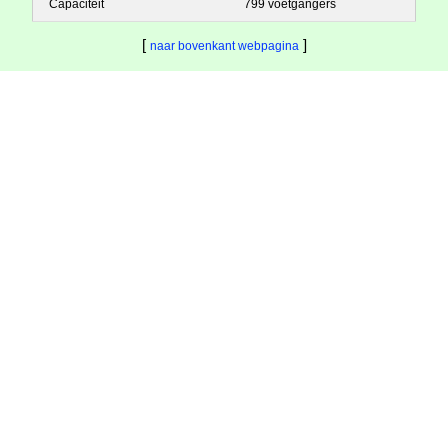
Capaciteit
799 voetgangers
[
]
naar bovenkant webpagina