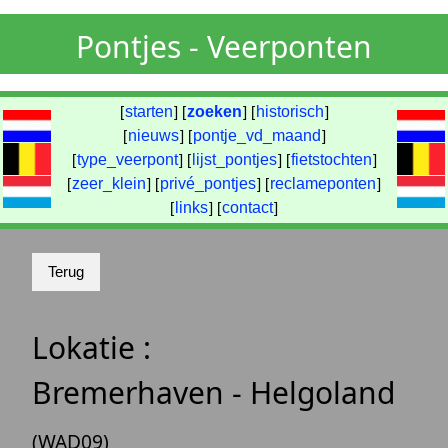
Pontjes - Veerponten
[
starten
] [
zoeken
] [
historisch
]
[
nieuws
] [
pontje_vd_maand
]
[
type_veerpont
] [
lijst_pontjes
] [
fietstochten
]
[
zeer_klein
] [
privé_pontjes
] [
reclameponten
]
[
links
] [
contact
]
Lokatie :
Bremerhaven - Helgoland
(WAD09)