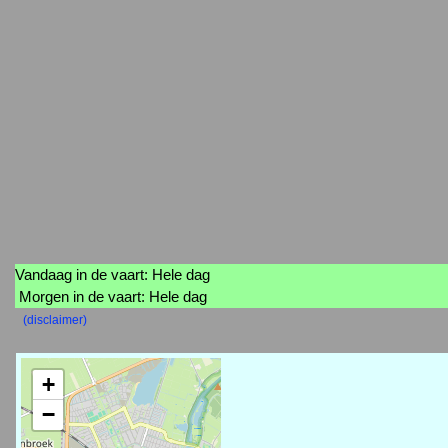
Vandaag in de vaart: Hele dag
Morgen in de vaart: Hele dag
(disclaimer)
+
−