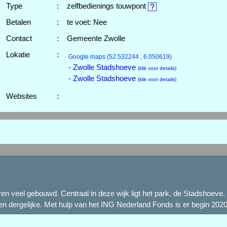
Type
:
zelfbedienings touwpont
Betalen
:
te voet: Nee
Contact
:
Gemeente Zwolle
Lokatie
:
Google maps
(52.532244 , 6.050619)
- Zwolle Stadshoeve
(klik voor details)
- Zwolle Stadshoeve
(klik voor details)
Websites
:
ren veel gebouwd. Centraal in deze wijk ligt het park, de Stadshoeve
 dergelijke. Met hulp van het ING Nederland Fonds is er begin 2020 