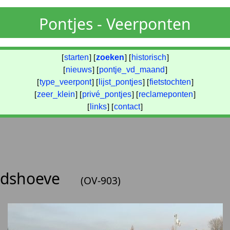
Pontjes - Veerponten
[
starten
] [
zoeken
] [
historisch
]
[
nieuws
] [
pontje_vd_maand
]
[
type_veerpont
] [
lijst_pontjes
] [
fietstochten
]
[
zeer_klein
] [
privé_pontjes
] [
reclameponten
]
[
links
] [
contact
]
tadshoeve
(OV-903)