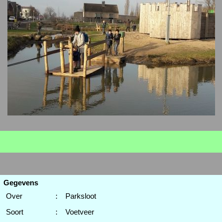
Gegevens
Over
:
Parksloot
Soort
:
Voetveer