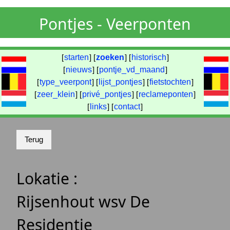
Pontjes - Veerponten
[
starten
] [
zoeken
] [
historisch
]
[
nieuws
] [
pontje_vd_maand
]
[
type_veerpont
] [
lijst_pontjes
] [
fietstochten
]
[
zeer_klein
] [
privé_pontjes
] [
reclameponten
]
[
links
] [
contact
]
Lokatie :
Rijsenhout wsv De
Residentie