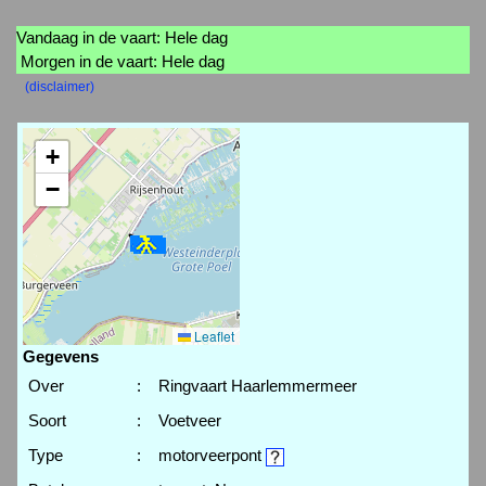
Vandaag in de vaart: Hele dag
Morgen in de vaart: Hele dag
(disclaimer)
+
−
Leaflet
Gegevens
Over
:
Ringvaart Haarlemmermeer
Soort
:
Voetveer
Type
:
motorveerpont