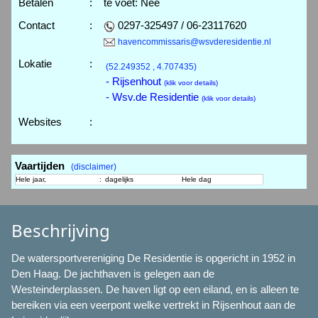
Betalen
:
te voet: Nee
Contact
:
0297-325497 / 06-23117620
havencommissaris@wsvderesidentie.nl
Lokatie
:
(52.249352 , 4.707435)
- Rijsenhout
(klik voor details)
- Wsv.de Residentie
(klik voor details)
Websites
:
Vaartijden
(disclaimer)
Hele jaar,
:
dagelijks
Hele dag
Beschrijving
De watersportvereniging De Residentie is opgericht in 1952 in
Den Haag. De jachthaven is gelegen aan de
Westeinderplassen. De haven ligt op een eiland, en is alleen te
bereiken via een veerpont welke vertrekt in Rijsenhout aan de