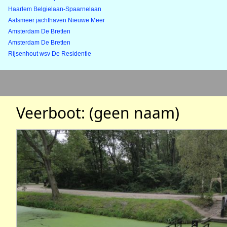
Haarlem Belgielaan-Spaarnelaan
Aalsmeer jachthaven Nieuwe Meer
Amsterdam De Bretten
Amsterdam De Bretten
Rijsenhout wsv De Residentie
Veerboot: (geen naam)