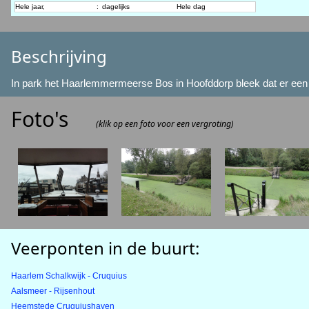
Hele jaar,
:
dagelijks
Hele dag
Beschrijving
In park het Haarlemmermeerse Bos in Hoofddorp bleek dat er een ve
Foto's
(klik op een foto voor een vergroting)
Veerponten in de buurt:
Haarlem Schalkwijk - Cruquius
Aalsmeer - Rijsenhout
Heemstede Cruquiushaven