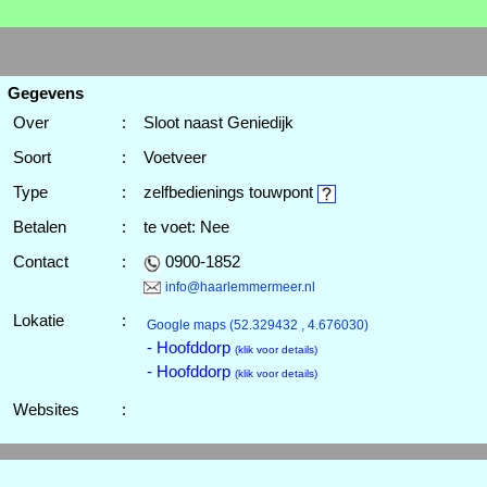
Gegevens
Over
:
Sloot naast Geniedijk
Soort
:
Voetveer
Type
:
zelfbedienings touwpont
Betalen
:
te voet: Nee
Contact
:
0900-1852
info@haarlemmermeer.nl
Lokatie
:
Google maps
(52.329432 , 4.676030)
- Hoofddorp
(klik voor details)
- Hoofddorp
(klik voor details)
Websites
: