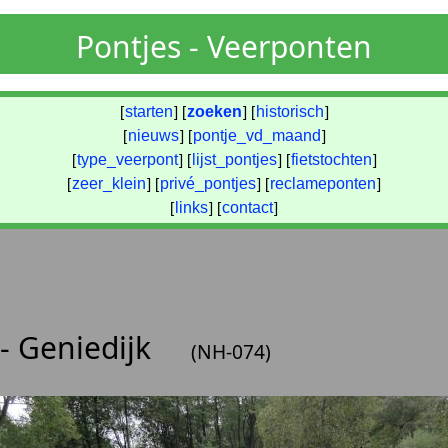
Pontjes - Veerponten
[
starten
] [
zoeken
] [
historisch
]
[
nieuws
] [
pontje_vd_maand
]
[
type_veerpont
] [
lijst_pontjes
] [
fietstochten
]
[
zeer_klein
] [
privé_pontjes
] [
reclameponten
]
[
links
] [
contact
]
- Geniedijk
(NH-074)