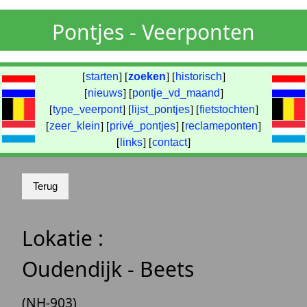
Pontjes - Veerponten
[
starten
] [
zoeken
] [
historisch
]
[
nieuws
] [
pontje_vd_maand
]
[
type_veerpont
] [
lijst_pontjes
] [
fietstochten
]
[
zeer_klein
] [
privé_pontjes
] [
reclameponten
]
[
links
] [
contact
]
Lokatie :
Oudendijk - Beets
(NH-903)