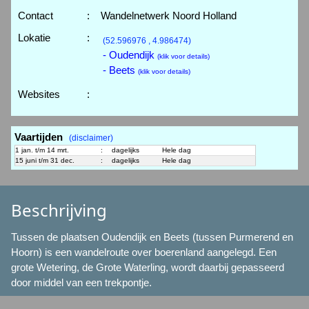
Contact
:
Wandelnetwerk Noord Holland
Lokatie
:
(52.596976 , 4.986474)
- Oudendijk
(klik voor details)
- Beets
(klik voor details)
Websites
:
Vaartijden
(disclaimer)
1 jan. t/m 14 mrt.
:
dagelijks
Hele dag
15 juni t/m 31 dec.
:
dagelijks
Hele dag
Beschrijving
Tussen de plaatsen Oudendijk en Beets (tussen Purmerend en
Hoorn) is een wandelroute over boerenland aangelegd. Een
grote Wetering, de Grote Waterling, wordt daarbij gepasseerd
door middel van een trekpontje.