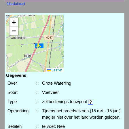
(disclaimer)
+
−
Leaflet
Gegevens
Over
:
Grote Waterling
Soort
:
Voetveer
Type
:
zelfbedienings touwpont
Opmerking
:
Tijdens het broedseizoen (15 mrt - 15 juni)
mag er niet over het land worden gelopen.
Betalen
:
te voet: Nee