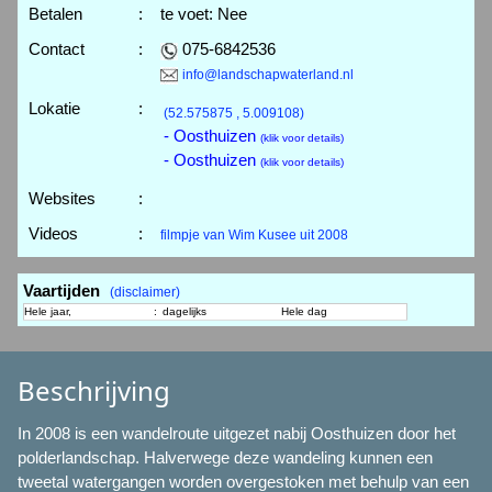
Betalen
:
te voet: Nee
Contact
:
075-6842536
info@landschapwaterland.nl
Lokatie
:
(52.575875 , 5.009108)
- Oosthuizen
(klik voor details)
- Oosthuizen
(klik voor details)
Websites
:
Videos
:
filmpje van Wim Kusee uit 2008
Vaartijden
(disclaimer)
Hele jaar,
:
dagelijks
Hele dag
Beschrijving
In 2008 is een wandelroute uitgezet nabij Oosthuizen door het
polderlandschap. Halverwege deze wandeling kunnen een
tweetal watergangen worden overgestoken met behulp van een