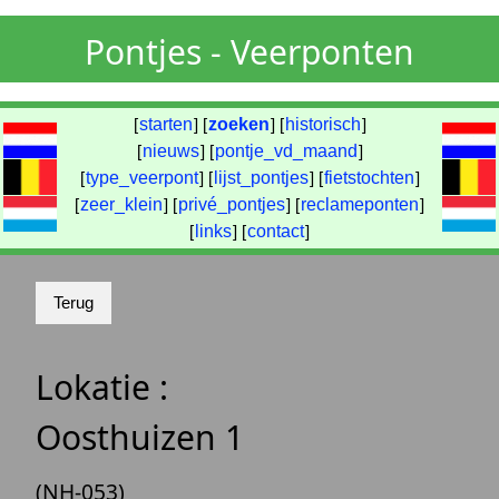
Pontjes - Veerponten
[
starten
] [
zoeken
] [
historisch
]
[
nieuws
] [
pontje_vd_maand
]
[
type_veerpont
] [
lijst_pontjes
] [
fietstochten
]
[
zeer_klein
] [
privé_pontjes
] [
reclameponten
]
[
links
] [
contact
]
Lokatie :
Oosthuizen 1
(NH-053)