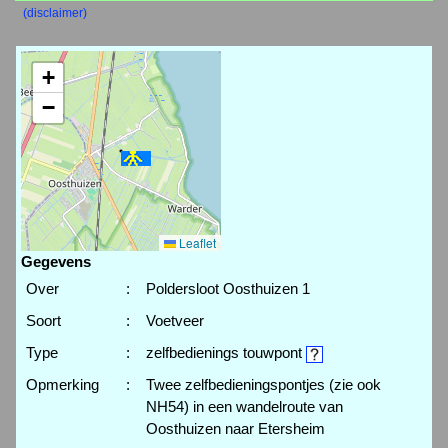
(disclaimer)
+
−
Leaflet
Gegevens
Over
:
Poldersloot Oosthuizen 1
Soort
:
Voetveer
Type
:
zelfbedienings touwpont
Opmerking
:
Twee zelfbedieningspontjes (zie ook
NH54) in een wandelroute van
Oosthuizen naar Etersheim