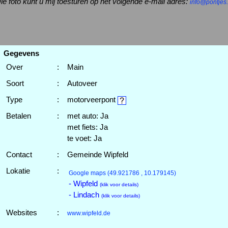
ie foto kunt u mij toesturen op het volgende e-mail adres:
info@pontjes.
Gegevens
Over
:
Main
Soort
:
Autoveer
Type
:
motorveerpont
Betalen
:
met auto: Ja
met fiets: Ja
te voet: Ja
Contact
:
Gemeinde Wipfeld
Lokatie
:
Google maps
(49.921786 , 10.179145)
- Wipfeld
(klik voor details)
- Lindach
(klik voor details)
Websites
:
www.wipfeld.de