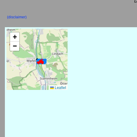
D
(disclaimer)
+
−
Leaflet