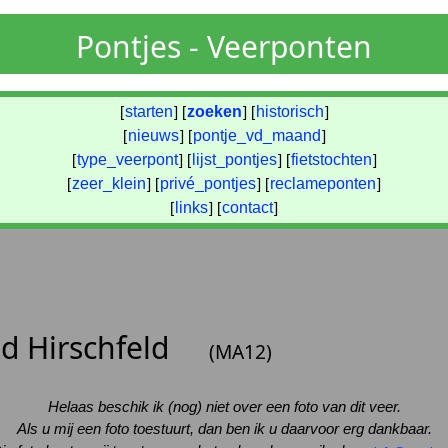
Pontjes - Veerponten
[
starten
] [
zoeken
] [
historisch
]
[
nieuws
] [
pontje_vd_maand
]
[
type_veerpont
] [
lijst_pontjes
] [
fietstochten
]
[
zeer_klein
] [
privé_pontjes
] [
reclameponten
]
[
links
] [
contact
]
nd Hirschfeld
(MA12)
Helaas beschik ik (nog) niet over een foto van dit veer.
Als u mij een foto toestuurt, dan ben ik u daarvoor erg dankbaar.