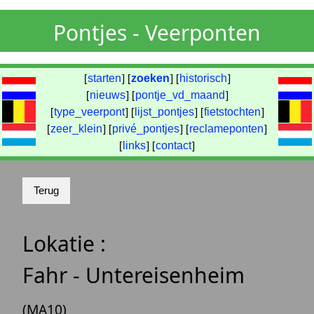
Pontjes - Veerponten
[
starten
] [
zoeken
] [
historisch
]
[
nieuws
] [
pontje_vd_maand
]
[
type_veerpont
] [
lijst_pontjes
] [
fietstochten
]
[
zeer_klein
] [
privé_pontjes
] [
reclameponten
]
[
links
] [
contact
]
Lokatie :
Fahr - Untereisenheim
(MA10)