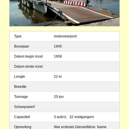
Type
motorveerpont
Bouwjaar
1945
Datum begin inzet
1958
Datum einde inzet
Lengte
22 m
Breedte
Tonnage
25 ton
Scheepswerf
Capaciteit
3 auto's; 32 voetgangers
Opmerking
War erstmals Gierseilfähre. Name