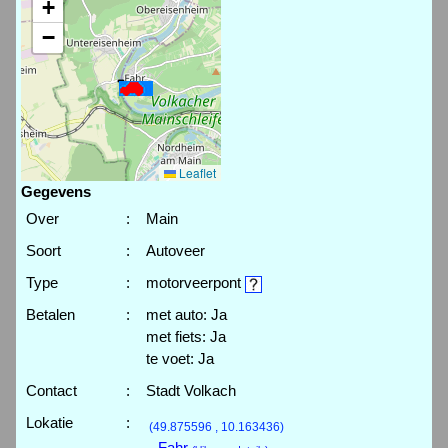
+
−
Leaflet
Gegevens
Over
:
Main
Soort
:
Autoveer
Type
:
motorveerpont
Betalen
:
met auto: Ja
met fiets: Ja
te voet: Ja
Contact
:
Stadt Volkach
Lokatie
:
(49.875596 , 10.163436)
- Fahr