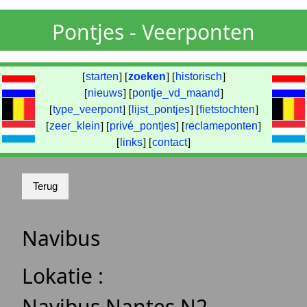
Pontjes - Veerponten
[
starten
] [
zoeken
] [
historisch
]
[
nieuws
] [
pontje_vd_maand
]
[
type_veerpont
] [
lijst_pontjes
] [
fietstochten
]
[
zeer_klein
] [
privé_pontjes
] [
reclameponten
]
[
links
] [
contact
]
Navibus
Lokatie :
Navibus Nantes N2