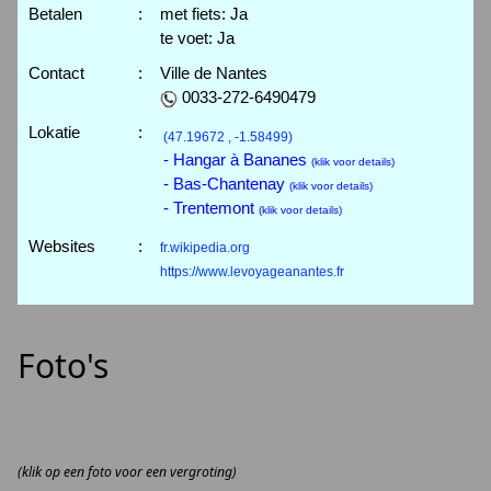
Betalen
:
met fiets: Ja
te voet: Ja
Contact
:
Ville de Nantes
0033-272-6490479
Lokatie
:
(47.19672 , -1.58499)
- Hangar à Bananes
(klik voor details)
- Bas-Chantenay
(klik voor details)
- Trentemont
(klik voor details)
Websites
:
fr.wikipedia.org
https://www.levoyageanantes.fr
Foto's
(klik op een foto voor een vergroting)