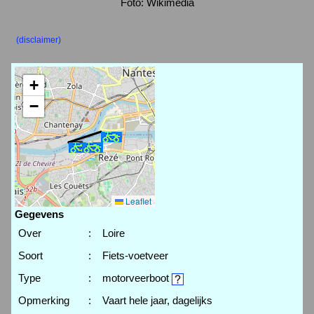
Foto: Wikimedia
(disclaimer)
+
−
Leaflet
Gegevens
Over
:
Loire
Soort
:
Fiets-voetveer
Type
:
motorveerboot
Opmerking
:
Vaart hele jaar, dagelijks