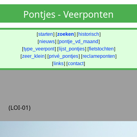
Pontjes - Veerponten
[
starten
] [
zoeken
] [
historisch
]
[
nieuws
] [
pontje_vd_maand
]
[
type_veerpont
] [
lijst_pontjes
] [
fietstochten
]
[
zeer_klein
] [
privé_pontjes
] [
reclameponten
]
[
links
] [
contact
]
(LOI-01)