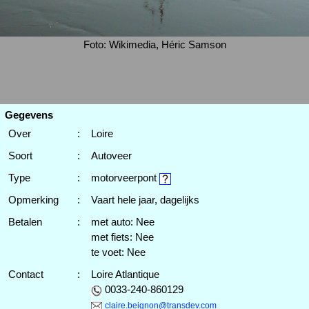
Foto: Wikimedia, Héric Samson
Gegevens
Over
:
Loire
Soort
:
Autoveer
Type
:
motorveerpont
Opmerking
:
Vaart hele jaar, dagelijks
Betalen
:
met auto: Nee
met fiets: Nee
te voet: Nee
Contact
:
Loire Atlantique
0033-240-860129
claire.beignon@transdev.com