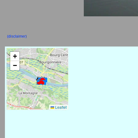
(disclaimer)
+
−
Leaflet