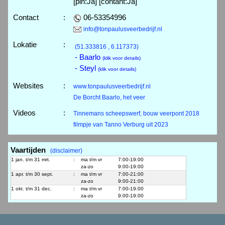
[pin:Ja] [contant:Ja]
Contact
:
06-53354996
info@tonpaulusveerbedrijf.nl
Lokatie
:
(51.333816 , 6.117373)
- Baarlo
(klik voor details)
- Steyl
(klik voor details)
Websites
:
www.tonpaulusveerbedrijf.nl
De Borcht Baarlo, het veer
Videos
:
Tinnemans scheepswerf, bouw veerpont 2018
filmpje van Tanno Verburg uit 2023
Vaartijden
(disclaimer)
1 jan. t/m 31 mrt.
:
ma t/m vr
7:00-19:00
za-zo
9:00-19:00
1 apr. t/m 30 sept.
:
ma t/m vr
7:00-21:00
za-zo
9:00-21:00
1 okt. t/m 31 dec.
:
ma t/m vr
7:00-19:00
za-zo
9:00-19:00