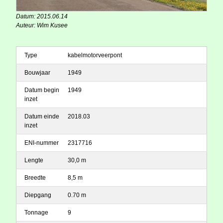
Datum: 2015.06.14
Auteur: Wim Kusee
Type
kabelmotorveerpont
Bouwjaar
1949
Datum begin
1949
inzet
Datum einde
2018.03
inzet
ENI-nummer
2317716
Lengte
30,0 m
Breedte
8,5 m
Diepgang
0.70 m
Tonnage
9