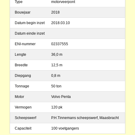
Type
motorveerpont
Bouwjaar
2018
Datum begin inzet
2018.03.10
Datum einde inzet
ENI-nummer
02337555
Lengte
36,0 m
Breedte
12,5 m
Diepgang
0,8 m
Tonnage
50 ton
Motor
Volvo Penta
Vermogen
120 pk
Scheepswerf
P.H.Tinnemans scheepswerf, Maasbracht
Capaciteit
100 voetgangers