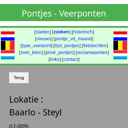
Pontjes - Veerponten
[
starten
] [
zoeken
] [
historisch
]
[
nieuws
] [
pontje_vd_maand
]
[
type_veerpont
] [
lijst_pontjes
] [
fietstochten
]
[
zeer_klein
] [
privé_pontjes
] [
reclameponten
]
[
links
] [
contact
]
Lokatie :
Baarlo - Steyl
(LI-009)