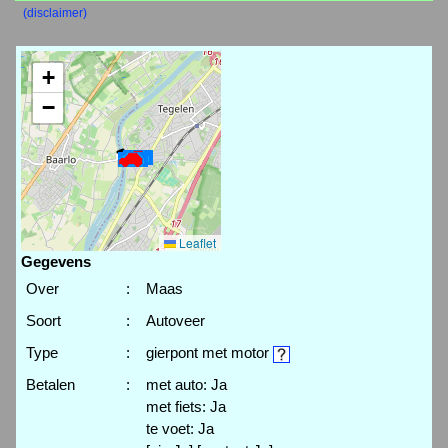
(disclaimer)
+
−
Leaflet
Gegevens
Over
:
Maas
Soort
:
Autoveer
Type
:
gierpont met motor
Betalen
:
met auto: Ja
met fiets: Ja
te voet: Ja