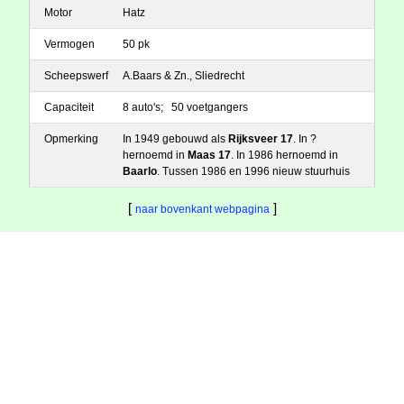
Motor
Hatz
Vermogen
50 pk
Scheepswerf
A.Baars & Zn., Sliedrecht
Capaciteit
8 auto's; 50 voetgangers
Opmerking
In 1949 gebouwd als
Rijksveer 17
. In ?
hernoemd in
Maas 17
. In 1986 hernoemd in
Baarlo
. Tussen 1986 en 1996 nieuw stuurhuis
[
]
naar bovenkant webpagina