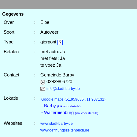
Gegevens
Over
:
Elbe
Soort
:
Autoveer
Type
:
gierpont
Betalen
:
met auto: Ja
met fiets: Ja
te voet: Ja
Contact
:
Gemeinde Barby
039298 6720
info@stadt-barby.de
Lokatie
:
Google maps
(51.959635 , 11.907132)
- Barby
(klik voor details)
- Walternienburg
(klik voor details)
Websites
:
www.stadt-barby.de
www.oeffnungszeitenbuch.de