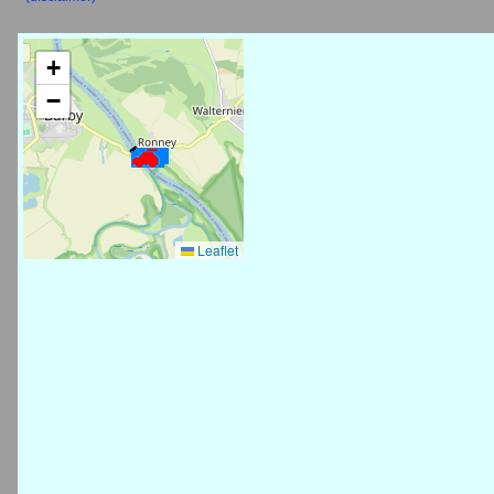
+
−
Leaflet