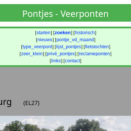
Pontjes - Veerponten
[
starten
] [
zoeken
] [
historisch
]
[
nieuws
] [
pontje_vd_maand
]
[
type_veerpont
] [
lijst_pontjes
] [
fietstochten
]
[
zeer_klein
] [
privé_pontjes
] [
reclameponten
]
[
links
] [
contact
]
burg
(EL27)