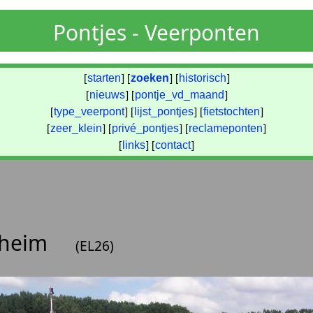
Pontjes - Veerponten
[
starten
] [
zoeken
] [
historisch
]
[
nieuws
] [
pontje_vd_maand
]
[
type_veerpont
] [
lijst_pontjes
] [
fietstochten
]
[
zeer_klein
] [
privé_pontjes
] [
reclameponten
]
[
links
] [
contact
]
hheim
(EL26)