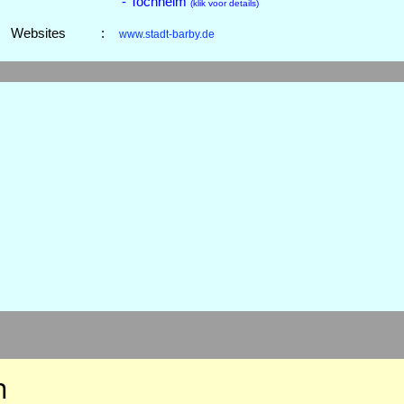
- Tochheim
(klik voor details)
Websites
:
www.stadt-barby.de
n