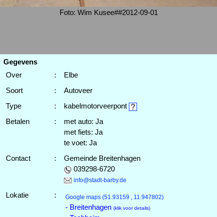
Foto: Wim Kusee##2012-09-01
Gegevens
Over
:
Elbe
Soort
:
Autoveer
Type
:
kabelmotorveerpont
Betalen
:
met auto: Ja
met fiets: Ja
te voet: Ja
Contact
:
Gemeinde Breitenhagen
039298-6720
info@stadt-barby.de
Lokatie
:
Google maps
(51.93159 , 11.947802)
- Breitenhagen
(klik voor details)