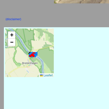
(disclaimer)
+
−
Leaflet