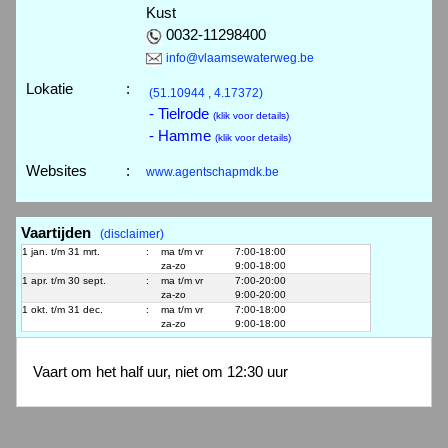
Kust
0032-11298400
info@vlaamsewaterweg.be
Lokatie
:
(51.10944 , 4.17372)
- Tielrode
(klik voor details)
- Hamme
(klik voor details)
Websites
:
www.agentschapmdk.be
Vaartijden
(disclaimer)
1 jan. t/m 31 mrt.
:
ma t/m vr
7:00-18:00
za-zo
9:00-18:00
1 apr. t/m 30 sept.
:
ma t/m vr
7:00-20:00
za-zo
9:00-20:00
1 okt. t/m 31 dec.
:
ma t/m vr
7:00-18:00
za-zo
9:00-18:00
Vaart om het half uur, niet om 12:30 uur