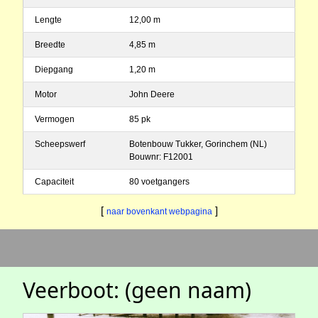
Lengte
12,00 m
Breedte
4,85 m
Diepgang
1,20 m
Motor
John Deere
Vermogen
85 pk
Scheepswerf
Botenbouw Tukker, Gorinchem (NL)
Bouwnr: F12001
Capaciteit
80 voetgangers
[
]
naar bovenkant webpagina
Veerboot: (geen naam)