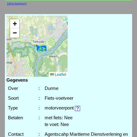
(disclaimer)
+
−
Leaflet
Gegevens
Over
:
Durme
Soort
:
Fiets-voetveer
Type
:
motorveerpont
Betalen
:
met fiets: Nee
te voet: Nee
Contact
:
Agentscahp Maritieme Dienstverlening en