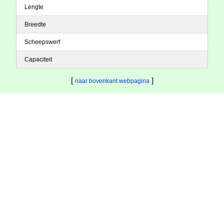
Lengte
Breedte
Scheepswerf
Capaciteit
[
]
naar bovenkant webpagina