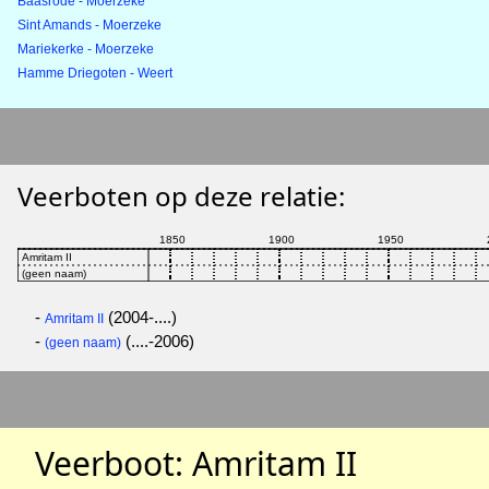
Baasrode - Moerzeke
Sint Amands - Moerzeke
Mariekerke - Moerzeke
Hamme Driegoten - Weert
Veerboten op deze relatie:
-
(2004-....)
Amritam II
-
(....-2006)
(geen naam)
Veerboot: Amritam II