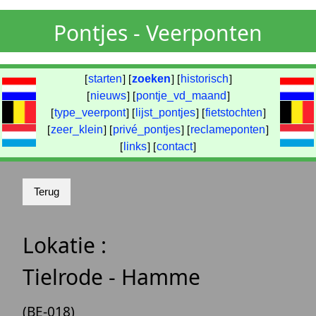
Pontjes - Veerponten
[
starten
] [
zoeken
] [
historisch
]
[
nieuws
] [
pontje_vd_maand
]
[
type_veerpont
] [
lijst_pontjes
] [
fietstochten
]
[
zeer_klein
] [
privé_pontjes
] [
reclameponten
]
[
links
] [
contact
]
Lokatie :
Tielrode - Hamme
(BE-018)