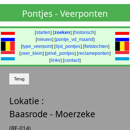
Pontjes - Veerponten
[
starten
] [
zoeken
] [
historisch
]
[
nieuws
] [
pontje_vd_maand
]
[
type_veerpont
] [
lijst_pontjes
] [
fietstochten
]
[
zeer_klein
] [
privé_pontjes
] [
reclameponten
]
[
links
] [
contact
]
Lokatie :
Baasrode - Moerzeke
(BE-014)