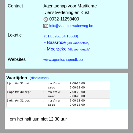
Contact
:
Agentschap voor Maritieme
Dienstverlening en Kust
0032-11298400
info@vlaamsewaterweg.be
Lokatie
:
(51.03951 , 4.16538)
- Baasrode
(klik voor details)
- Moerzeke
(klik voor details)
Websites
:
www.agentschapmdk.be
Vaartijden
(disclaimer)
1 jan. t/m 31 mrt.
:
ma t/m vr
7:00-18:00
za-zo
9:00-18:00
1 apr. t/m 30 sept.
:
ma t/m vr
7:00-20:00
za-zo
9:00-20:00
1 okt. t/m 31 dec.
:
ma t/m vr
7:00-18:00
za-zo
9:00-18:00
om het half uur, niet 12:30 uur