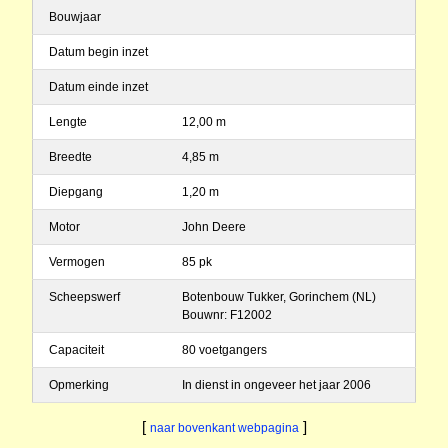
Bouwjaar
Datum begin inzet
Datum einde inzet
Lengte
12,00 m
Breedte
4,85 m
Diepgang
1,20 m
Motor
John Deere
Vermogen
85 pk
Scheepswerf
Botenbouw Tukker, Gorinchem (NL)
Bouwnr: F12002
Capaciteit
80 voetgangers
Opmerking
In dienst in ongeveer het jaar 2006
[
]
naar bovenkant webpagina