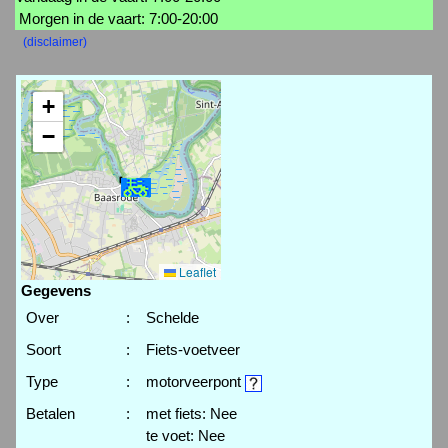
Morgen in de vaart: 7:00-20:00
(disclaimer)
+
−
Leaflet
Gegevens
Over
:
Schelde
Soort
:
Fiets-voetveer
Type
:
motorveerpont
Betalen
:
met fiets: Nee
te voet: Nee