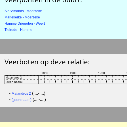
Sint Amands - Moerzeke
Mariekerke - Moerzeke
Hamme Driegoten - Weert
Tielrode - Hamme
Veerboten op deze relatie:
-
(....-....)
Maiandros 2
-
(....-....)
(geen naam)