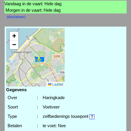
Vandaag in de vaart: Hele dag
Morgen in de vaart: Hele dag
(disclaimer)
+
−
Leaflet
Gegevens
Over
:
Haringkade
Soort
:
Voetveer
Type
:
zelfbedienings touwpont
Betalen
:
te voet: Nee