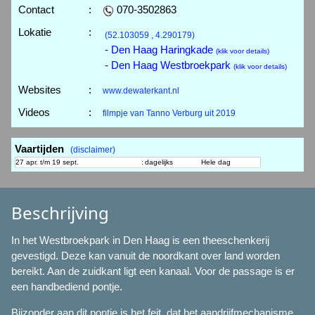
Contact
:
070-3502863
Lokatie
:
(52.103059 , 4.290179)
- Den Haag Haringkade
(klik voor details)
- Den Haag Westbroekpark
(klik voor details)
Websites
:
www.dewaterkant.nl
Videos
:
filmpje van Tanno Verburg uit 2019
Vaartijden
(disclaimer)
27 apr. t/m 19 sept.
:
dagelijks
Hele dag
Beschrijving
In het Westbroekpark in Den Haag is een theeschenkerij
gevestigd. Deze kan vanuit de noordkant over land worden
bereikt. Aan de zuidkant ligt een kanaal. Voor de passage is er
een handbediend pontje.
Bijzonder aan dit pontje is het feit, dat het aandrijfmechanisme