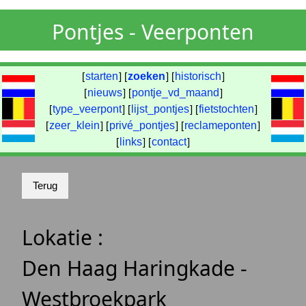
Pontjes - Veerponten
[
starten
] [
zoeken
] [
historisch
]
[
nieuws
] [
pontje_vd_maand
]
[
type_veerpont
] [
lijst_pontjes
] [
fietstochten
]
[
zeer_klein
] [
privé_pontjes
] [
reclameponten
]
[
links
] [
contact
]
Lokatie :
Den Haag Haringkade -
Westbroekpark